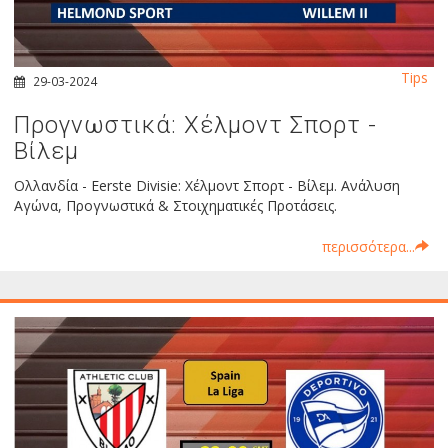
Tips
29-03-2024
Προγνωστικά: Χέλμοντ Σπορτ -
Βίλεμ
Ολλανδία - Eerste Divisie: Χέλμοντ Σπορτ - Βίλεμ. Ανάλυση
Αγώνα, Προγνωστικά & Στοιχηματικές Προτάσεις.
περισσότερα...