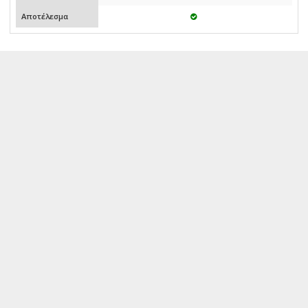
Αποτέλεσμα