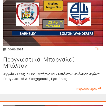
Tips
05-03-2024
Προγνωστικά: Μπάρνσλεϊ -
Μπόλτον
Αγγλία - League One: Μπάρνσλεϊ - Μπόλτον. Ανάλυση Αγώνα,
Προγνωστικά & Στοιχηματικές Προτάσεις.
περισσότερα...