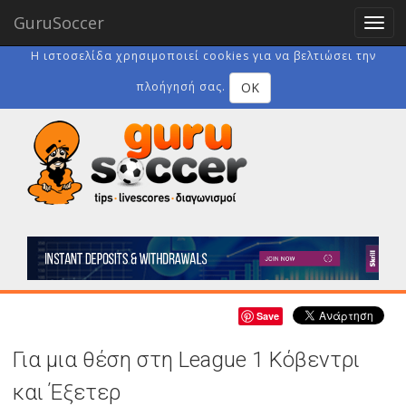
GuruSoccer
Togg
navig
Η ιστοσελίδα χρησιμοποιεί cookies για να βελτιώσει την
OK
πλοήγησή σας.
Save
Για μια θέση στη League 1 Κόβεντρι
και Έξετερ