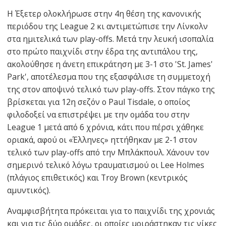
Η Έξετερ ολοκλήρωσε στην 4η θέση της κανονικής
περιόδου της League 2 κι αντιμετώπισε την Λίνκολν
στα ημιτελικά των play-offs. Μετά την λευκή ισοπαλία
στο πρώτο παιχνίδι στην έδρα της αντιπάλου της,
ακολούθησε η άνετη επικράτηση με 3-1 στο 'St. James'
Park', αποτέλεσμα που της εξασφάλισε τη συμμετοχή
της στον αποψινό τελικό των play-offs. Στον πάγκο της
βρίσκεται για 12η σεζόν ο Paul Tisdale, ο οποίος
φιλοδοξεί να επιστρέψει με την ομάδα του στην
League 1 μετά από 6 χρόνια, κάτι που πέρσι χάθηκε
οριακά, αφού οι «Έλληνες» ηττήθηκαν με 2-1 στον
τελικό των play-offs από την Μπλάκπουλ. Χάνουν τον
σημερινό τελικό λόγω τραυματισμού οι Lee Holmes
(πλάγιος επιθετικός) και Troy Brown (κεντρικός
αμυντικός).
Αναμφισβήτητα πρόκειται για το παιχνίδι της χρονιάς
και για τις δύο ομάδες, οι οποίες μοιράστηκαν τις νίκες