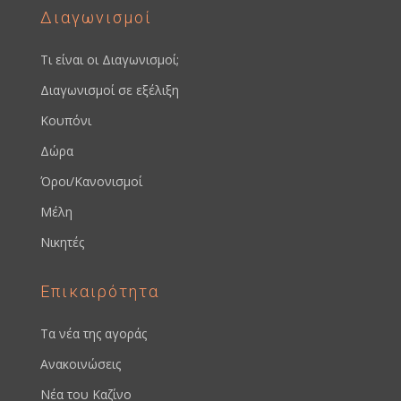
Διαγωνισμοί
Τι είναι οι Διαγωνισμοί;
Διαγωνισμοί σε εξέλιξη
Κουπόνι
Δώρα
Όροι/Κανονισμοί
Μέλη
Νικητές
Επικαιρότητα
Τα νέα της αγοράς
Ανακοινώσεις
Νέα του Καζίνο