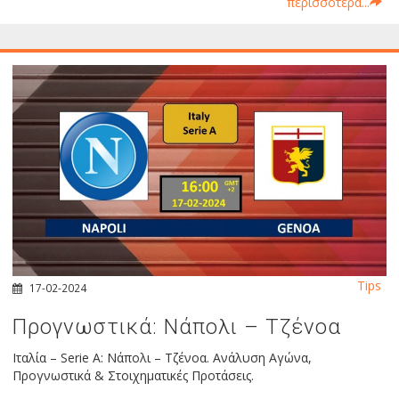
περισσότερα...
Tips
17-02-2024
Προγνωστικά: Νάπολι – Τζένοα
Ιταλία – Serie A: Νάπολι – Τζένοα. Ανάλυση Αγώνα,
Προγνωστικά & Στοιχηματικές Προτάσεις.