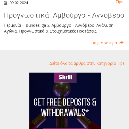
Tips
09-02-2024
Προγνωστικά: Αμβούργο - Αννόβερο
Γερμανία – Bundesliga 2: Αμβούργο - Αννόβερο. Ανάλυση
Αγώνα, Προγνωστικά & Στοιχηματικές Προτάσεις.
περισσότερα...
Δείτε όλα τα άρθρα στην κατηγορία Tips