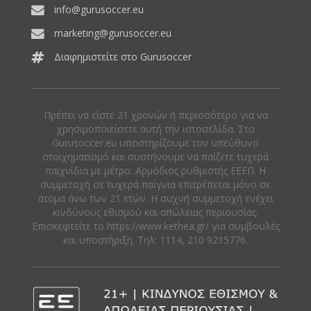
info@gurusoccer.eu
marketing@gurusoccer.eu
Διαφημιστείτε στο Gurusoccer
Πρέπει να είστε 21 χρονών ή περισσότερο για να
χρησιμοποιείσετε αυτή την ιστοσελίδα. Στο
Gurusoccer.eu υποστηρίζουμε τον υπεύθυνο
στοιχηματισμό και συστήνουμε να παίζετε τυχερά
παιχνίδια με μέτρο. Αρμόδιος ρυθμιστής ΕΕΕΠ. Η
συμμετοχή σε τυχερά παίγνια επιτρέπεται μόνο σε
άτομα άνω των 21 ετών. Η συχνή συμμετοχή ενέχει
κινδύνους εθισμού και απώλειας περιουσίας.
Eπισκεφτείτε το https://www.kethea.gr/ για συμβουλές
και υποστήριξη. Tηλ: 1114, 210 9215776.