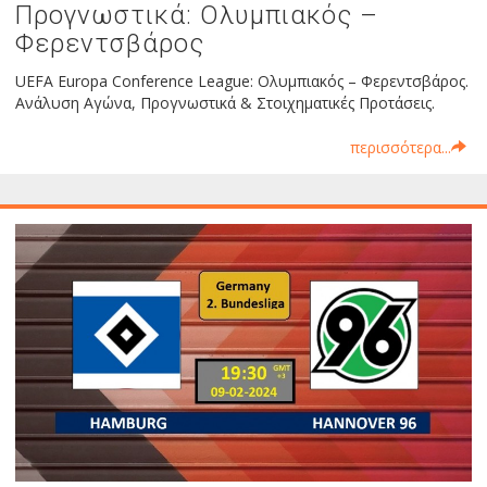
Προγνωστικά: Ολυμπιακός –
Φερεντσβάρος
UEFA Europa Conference League: Ολυμπιακός – Φερεντσβάρος.
Ανάλυση Αγώνα, Προγνωστικά & Στοιχηματικές Προτάσεις.
περισσότερα...