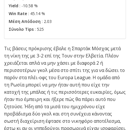
Yield
: -10.58 %
Win Rate
: 45.14 %
Μέση Απόδοση
: 2.03
Σύνολο Tips
: 525
Τις βάσεις πρόκρισης έβαλε η Σπαρτάκ Μόσχας μετά
τη νίκη της με 3-2 επί της Τουν στην Ελβετία. Πλέον
χρειάζεται απλά να μην χάσει με διαφορά 2 ή
περισσοτέρων γκολ μέσα στο σπίτι της για να δώσει το
παρόν στα πλέι-οφς του Europa League. H ομάδα από
τη Ρωσία μπορεί να μην ήταν αυτή που είχε την
κατοχή της μπάλας ή τις περισσότερες ευκαιρίες, όμως
ήταν πιο έμπειρη και ήξερε πώς θα πάρει αυτό που
ζητούσε. Ήδη από τα μισά του ημιχρόνου είχε
προβάδισμα δύο γκολ και στη συνέχεια κάνοντας
σωστή διαχείριση έφτασε στο νικηφόρο αποτέλεσμα,
έστω κι αν οι γηπεδούχοι προσωρινά είχαν ισοφαρίσει.