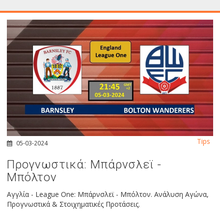
Tips
05-03-2024
Προγνωστικά: Μπάρνσλεϊ -
Μπόλτον
Αγγλία - League One: Μπάρνσλεϊ - Μπόλτον. Ανάλυση Αγώνα,
Προγνωστικά & Στοιχηματικές Προτάσεις.