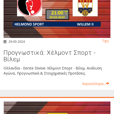
Tips
29-03-2024
Προγνωστικά: Χέλμοντ Σπορτ -
Βίλεμ
Ολλανδία - Eerste Divisie: Χέλμοντ Σπορτ - Βίλεμ. Ανάλυση
Αγώνα, Προγνωστικά & Στοιχηματικές Προτάσεις.
περισσότερα...