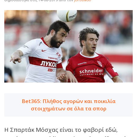
Bet365: Πλήθος αγορών και ποικιλία
στοιχημάτων σε όλα τα σπορ
Η Σπαρτάκ Μόσχας είναι το φαβορί εδώ,