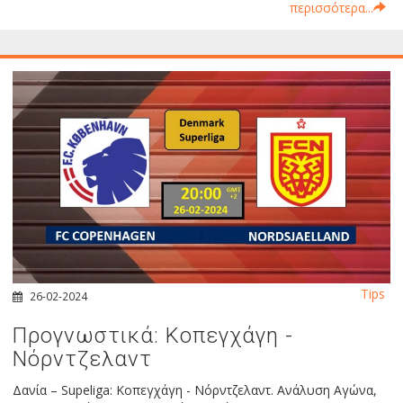
περισσότερα...
Tips
26-02-2024
Προγνωστικά: Κοπεγχάγη -
Νόρντζελαντ
Δανία – Supeliga: Κοπεγχάγη - Νόρντζελαντ. Ανάλυση Αγώνα,