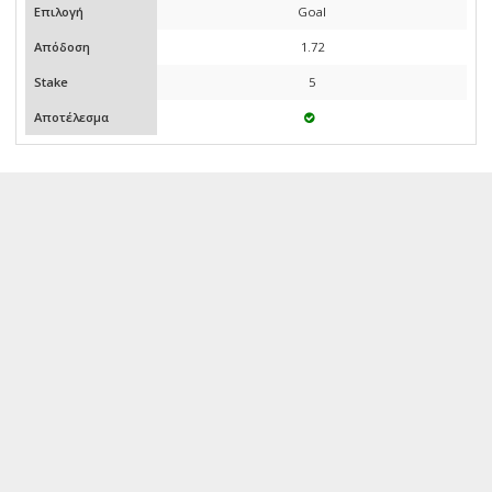
Επιλογή
Goal
Απόδοση
1.72
Stake
5
Αποτέλεσμα