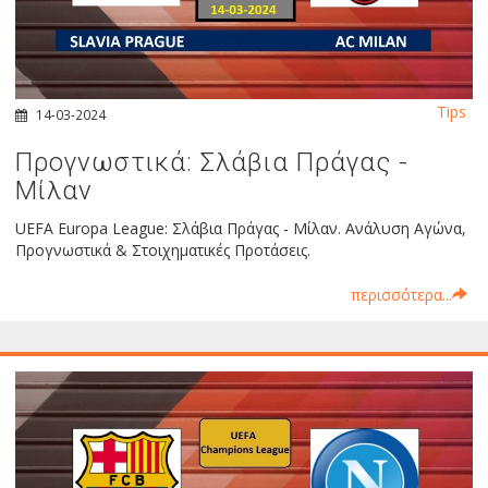
Tips
14-03-2024
Προγνωστικά: Σλάβια Πράγας -
Μίλαν
UEFA Europa League: Σλάβια Πράγας - Μίλαν. Ανάλυση Αγώνα,
Προγνωστικά & Στοιχηματικές Προτάσεις.
περισσότερα...