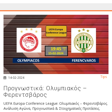
Tips
14-02-2024
Προγνωστικά: Ολυμπιακός –
Φερεντσβάρος
UEFA Europa Conference League: Ολυμπιακός – Φερεντσβάρος.
Ανάλυση Αγώνα, Προγνωστικά & Στοιχηματικές Προτάσεις.