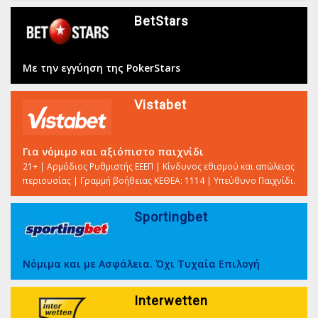
BetStars
Με την εγγύηση της PokerStars
Vistabet
Για νόμιμο και αξιόπιστο παιχνίδι
21+ | Αρμόδιος Ρυθμιστής ΕΕΕΠ | Κίνδυνος εθισμού και απώλειας
περιουσίας | Γραμμή βοήθειας ΚΕΘΕΑ: 1114 | Υπεύθυνο Παιχνίδι.
Sportingbet
Νόμιμα και με Ασφάλεια. Όχι Τυχαία Επιλογή
Interwetten