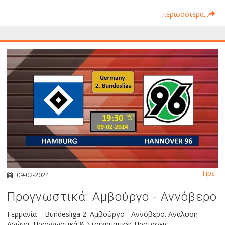
περισσότερα...
Tips
09-02-2024
Προγνωστικά: Αμβούργο - Αννόβερο
Γερμανία – Bundesliga 2: Αμβούργο - Αννόβερο. Ανάλυση
Αγώνα, Προγνωστικά & Στοιχηματικές Προτάσεις.