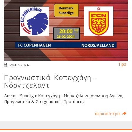
Tips
26-02-2024
Προγνωστικά: Κοπεγχάγη -
Νόρντζελαντ
Δανία – Supeliga: Κοπεγχάγη - Νόρντζελαντ. Ανάλυση Αγώνα,
Προγνωστικά & Στοιχηματικές Προτάσεις.
περισσότερα...