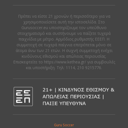
Πρέπει να είστε 21 χρονών ή περισσότερο για να
χρησιμοποιείσετε αυτή την ιστοσελίδα. Στο
Gurusoccer.eu υποστηρίζουμε τον υπεύθυνο
στοιχηματισμό και συστήνουμε να παίζετε τυχερά
παιχνίδια με μέτρο. Αρμόδιος ρυθμιστής ΕΕΕΠ. Η
συμμετοχή σε τυχερά παίγνια επιτρέπεται μόνο σε
άτομα άνω των 21 ετών. Η συχνή συμμετοχή ενέχει
κινδύνους εθισμού και απώλειας περιουσίας.
Eπισκεφτείτε το https://www.kethea.gr/ για συμβουλές
και υποστήριξη. Tηλ: 1114, 210 9215776.
Guru Soccer