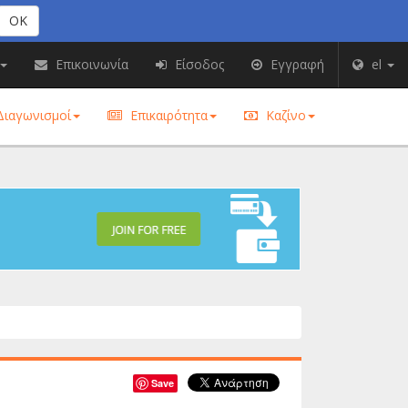
OK
Επικοινωνία
Είσοδος
Εγγραφή
el
ιαγωνισμοί
Επικαιρότητα
Καζίνο
Save