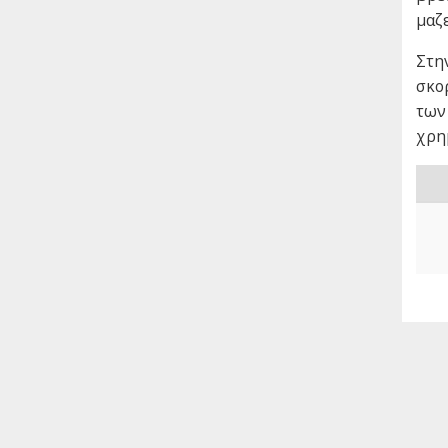
μαζ
Στην
σκο
των
χρη