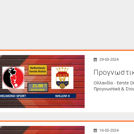
29-03-2024
Προγνωστικ
Ολλανδία - Eerste D
Προγνωστικά & Στοι
16-03-2024