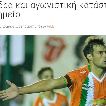
δρα και αγωνιστική κατάσ
ημείο
ιεύτηκε στις 02-10-2017
από τον
Pelek