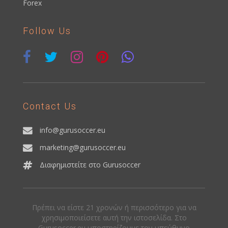
Forex
Follow Us
Contact Us
info@gurusoccer.eu
marketing@gurusoccer.eu
Διαφημιστείτε στο Gurusoccer
Πρέπει να είστε 21 χρονών ή περισσότερο για να
χρησιμοποιείσετε αυτή την ιστοσελίδα. Στο
Gurusoccer.eu υποστηρίζουμε τον υπεύθυνο