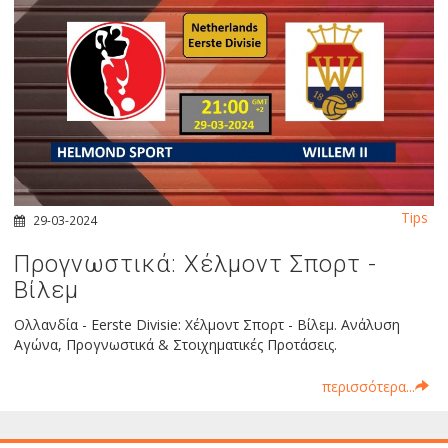
Tips
29-03-2024
Προγνωστικά: Χέλμοντ Σπορτ -
Βίλεμ
Ολλανδία - Eerste Divisie: Χέλμοντ Σπορτ - Βίλεμ. Ανάλυση
Αγώνα, Προγνωστικά & Στοιχηματικές Προτάσεις.
περισσότερα...