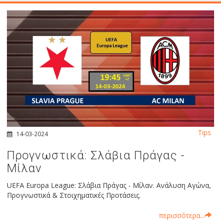
Tips
14-03-2024
Προγνωστικά: Σλάβια Πράγας -
Μίλαν
UEFA Europa League: Σλάβια Πράγας - Μίλαν. Ανάλυση Αγώνα,
Προγνωστικά & Στοιχηματικές Προτάσεις.
περισσότερα...