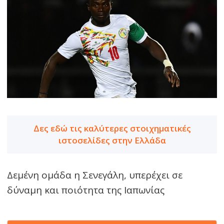
Δες εδώ τις καλύτερες στοιχηματικές
ιστοσελίδες στην Ελλάδα
Δεμένη ομάδα η Σενεγάλη, υπερέχει σε
δύναμη και ποιότητα της Ιαπωνίας