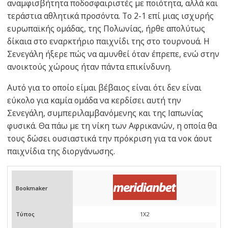
αναμφισβήτητα ποδοσφαιριστές με ποιότητα, αλλά και
τεράστια αθλητικά προσόντα. Το 2-1 επί μιας ισχυρής
ευρωπαϊκής ομάδας, της Πολωνίας, ήρθε απολύτως
δίκαια στο εναρκτήριο παιχνίδι της στο τουρνουά. Η
Σενεγάλη ήξερε πώς να αμυνθεί όταν έπρεπε, ενώ στην
ανοικτούς χώρους ήταν πάντα επικίνδυνη.
Αυτό για το οποίο είμαι βέβαιος είναι ότι δεν είναι
εύκολο για καμία ομάδα να κερδίσει αυτή την
Σενεγάλη, συμπεριλαμβανόμενης και της Ιαπωνίας
φυσικά. Θα πάω με τη νίκη των Αφρικανών, η οποία θα
τους δώσει ουσιαστικά την πρόκριση για τα νοκ άουτ
παιχνίδια της διοργάνωσης.
Bookmaker
Τύπος
1X2