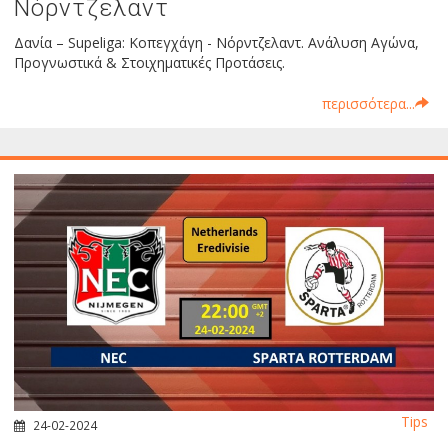
Νόρντζελαντ
Δανία – Supeliga: Κοπεγχάγη - Νόρντζελαντ. Ανάλυση Αγώνα,
Προγνωστικά & Στοιχηματικές Προτάσεις.
περισσότερα...
Tips
24-02-2024