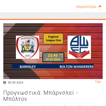
περισσότερα...
Tips
05-03-2024
Προγνωστικά: Μπάρνσλεϊ -
Μπόλτον