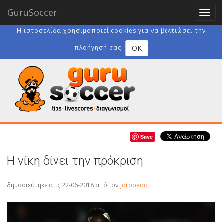
GuruSoccer
Togg
navig
Η ιστοσελίδα χρησιμοποιεί cookies για να βελτιώσει την
OK
πλοήγησή σας.
Save
Η νίκη δίνει την πρόκριση
δημοσιεύτηκε στις 22-06-2018
από τον
Jorobado