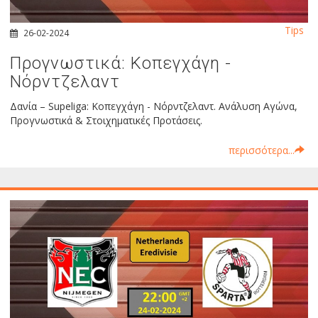
Tips
26-02-2024
Προγνωστικά: Κοπεγχάγη -
Νόρντζελαντ
Δανία – Supeliga: Κοπεγχάγη - Νόρντζελαντ. Ανάλυση Αγώνα,
Προγνωστικά & Στοιχηματικές Προτάσεις.
περισσότερα...