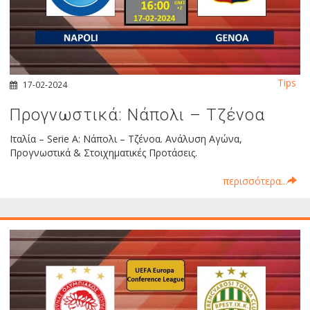
Tips
17-02-2024
Προγνωστικά: Νάπολι – Τζένοα
Ιταλία – Serie A: Νάπολι – Τζένοα. Ανάλυση Αγώνα,
Προγνωστικά & Στοιχηματικές Προτάσεις.
περισσότερα...