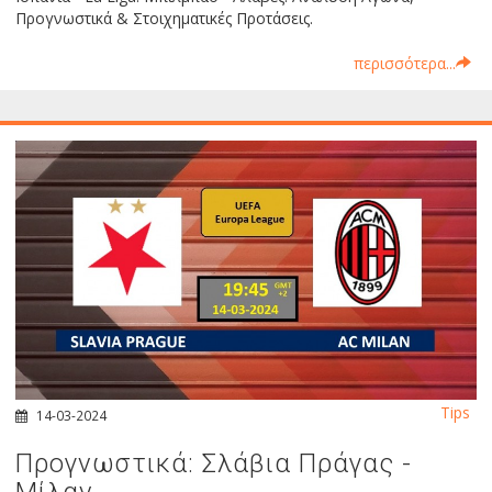
Προγνωστικά & Στοιχηματικές Προτάσεις.
περισσότερα...
Tips
14-03-2024
Προγνωστικά: Σλάβια Πράγας -