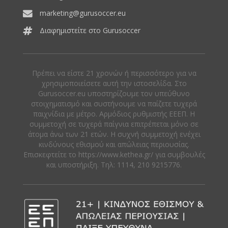
marketing@gurusoccer.eu
Διαφημιστείτε στο Gurusoccer
Πρέπει να είστε 21 χρονών ή περισσότερο για να
χρησιμοποιείσετε αυτή την ιστοσελίδα. Στο
Gurusoccer.eu υποστηρίζουμε τον υπεύθυνο
στοιχηματισμό και συστήνουμε να παίζετε τυχερά
παιχνίδια με μέτρο. Αρμόδιος ρυθμιστής ΕΕΕΠ. Η
συμμετοχή σε τυχερά παίγνια επιτρέπεται μόνο σε
άτομα άνω των 21 ετών. Η συχνή συμμετοχή ενέχει
κινδύνους εθισμού και απώλειας περιουσίας.
Eπισκεφτείτε το https://www.kethea.gr/ για συμβουλές
και υποστήριξη. Tηλ: 1114, 210 9215776.