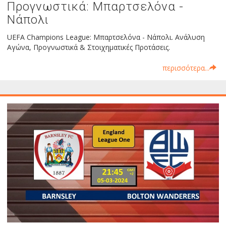
Προγνωστικά: Μπαρτσελόνα -
Νάπολι
UEFA Champions League: Μπαρτσελόνα - Νάπολι. Ανάλυση
Αγώνα, Προγνωστικά & Στοιχηματικές Προτάσεις.
περισσότερα...