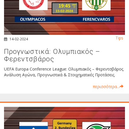
Tips
14-02-2024
Προγνωστικά: Ολυμπιακός –
Φερεντσβάρος
UEFA Europa Conference League: Ολυμπιακός – Φερεντσβάρος.
Ανάλυση Αγώνα, Προγνωστικά & Στοιχηματικές Προτάσεις.
περισσότερα...