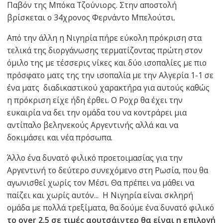
Παβόν της Μπόκα Τζούνιορς. Στην αποστολή
βρίσκεται ο 34χρονος Φερνάντο Μπελούτσι.
Από την άλλη η Νιγηρία πήρε εύκολη πρόκριση στα
τελικά της διοργάνωσης τερματίζοντας πρώτη στον
όμιλο της με τέσσερις νίκες και δύο ισοπαλίες με πιο
πρόσφατο ματς της την ισοπαλία με την Αλγερία 1-1 σε
ένα ματς διαδικαστικού χαρακτήρα για αυτούς καθώς
η πρόκριση είχε ήδη έρθει. Ο Ροχρ θα έχει την
ευκαιρία να δει την ομάδα του να κοντράρει μια
αντίπαλο βεληνεκούς Αργεντινής αλλά και να
δοκιμάσει και νέα πρόσωπα.
Άλλο ένα δυνατό φιλικό προετοιμασίας για την
Αργεντινή το δεύτερο συνεχόμενο στη Ρωσία, που θα
αγωνισθεί χωρίς τον Μέσι. Θα πρέπει να μάθει να
παίζει και χωρίς αυτόν... Η Νιγηρία είναι σκληρή
ομάδα με πολλά τρεξίματα, θα δούμε ένα δυνατό φιλικό
το over 2.5 σε τιμές αουτσάιντερ θα είναι η επιλογή