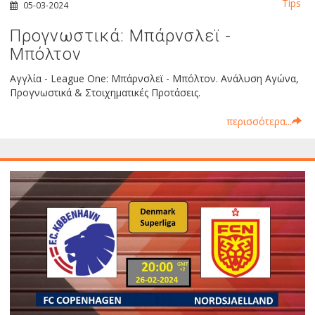
Tips
05-03-2024
Προγνωστικά: Μπάρνσλεϊ -
Μπόλτον
Αγγλία - League One: Μπάρνσλεϊ - Μπόλτον. Ανάλυση Αγώνα,
Προγνωστικά & Στοιχηματικές Προτάσεις.
περισσότερα...