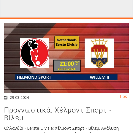
Tips
29-03-2024
Προγνωστικά: Χέλμοντ Σπορτ -
Βίλεμ
Ολλανδία - Eerste Divisie: Χέλμοντ Σπορτ - Βίλεμ. Ανάλυση