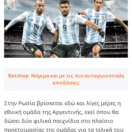
Betshop: Νόμιμα και με τις πιο ανταγωνιστικές
αποδόσεις
Στην Ρωσία βρίσκεται εδώ και λίγες μέρες η
εθνική ομάδα της Αργεντινής, εκεί όπου θα
δώσει δύο φιλικά παιχνίδια στο πλαίσιο
προετοιμασίας της ομάδας για τα τελικά του