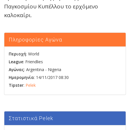
Παγκοσμίου Κυπέλλου το ερχόμενο
καλοκαίρι.
Πληροφορίες Αγώνα
Περιοχή
: World
League
: Friendlies
Αγώνας
:
Argentina
-
Nigeria
Ημερομηνία
: 14/11/2017 08:30
Tipster
:
Pelek
Στατιστικά Pelek