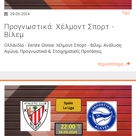
Tips
29-03-2024
Προγνωστικά: Χέλμοντ Σπορτ -
Βίλεμ
Ολλανδία - Eerste Divisie: Χέλμοντ Σπορτ - Βίλεμ. Ανάλυση
Αγώνα, Προγνωστικά & Στοιχηματικές Προτάσεις.
περισσότερα...