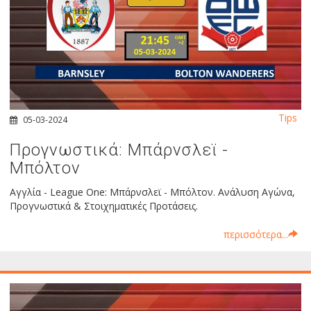
Tips
05-03-2024
Προγνωστικά: Μπάρνσλεϊ -
Μπόλτον
Αγγλία - League One: Μπάρνσλεϊ - Μπόλτον. Ανάλυση Αγώνα,
Προγνωστικά & Στοιχηματικές Προτάσεις.
περισσότερα...