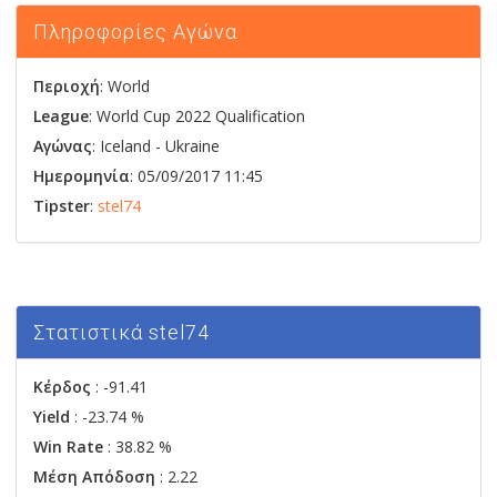
Πληροφορίες Αγώνα
Περιοχή
: World
League
: World Cup 2022 Qualification
Αγώνας
:
Iceland
-
Ukraine
Ημερομηνία
: 05/09/2017 11:45
Tipster
:
stel74
Στατιστικά stel74
Κέρδος
: -91.41
Yield
: -23.74 %
Win Rate
: 38.82 %
Μέση Απόδοση
: 2.22