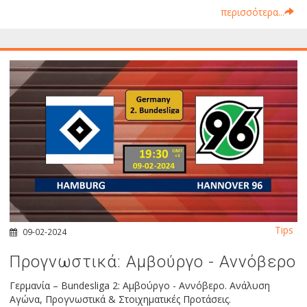
περισσότερα...
Tips
09-02-2024
Προγνωστικά: Αμβούργο - Αννόβερο
Γερμανία – Bundesliga 2: Αμβούργο - Αννόβερο. Ανάλυση
Αγώνα, Προγνωστικά & Στοιχηματικές Προτάσεις.