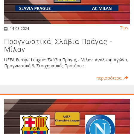
Tips
14-03-2024
Προγνωστικά: Σλάβια Πράγας -
Μίλαν
UEFA Europa League: Σλάβια Πράγας - Μίλαν. Ανάλυση Αγώνα,
Προγνωστικά & Στοιχηματικές Προτάσεις.
περισσότερα...