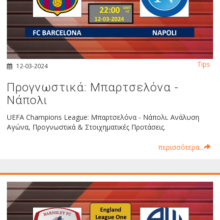
Tips
12-03-2024
Προγνωστικά: Μπαρτσελόνα -
Νάπολι
UEFA Champions League: Μπαρτσελόνα - Νάπολι. Ανάλυση
Αγώνα, Προγνωστικά & Στοιχηματικές Προτάσεις.
περισσότερα...