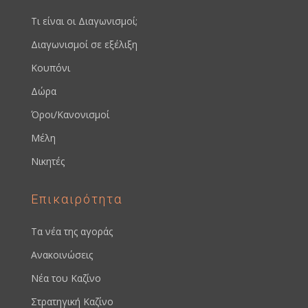
Τι είναι οι Διαγωνισμοί;
Διαγωνισμοί σε εξέλιξη
Κουπόνι
Δώρα
Όροι/Κανονισμοί
Μέλη
Νικητές
Επικαιρότητα
Τα νέα της αγοράς
Ανακοινώσεις
Νέα του Καζίνο
Στρατηγική Καζίνο