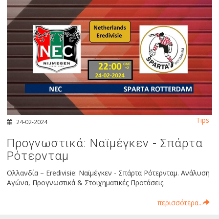
Tips
24-02-2024
Προγνωστικά: Ναϊμέγκεν - Σπάρτα
Ρότερνταμ
Ολλανδία – Eredivisie: Ναϊμέγκεν - Σπάρτα Ρότερνταμ. Ανάλυση
Αγώνα, Προγνωστικά & Στοιχηματικές Προτάσεις.
περισσότερα...