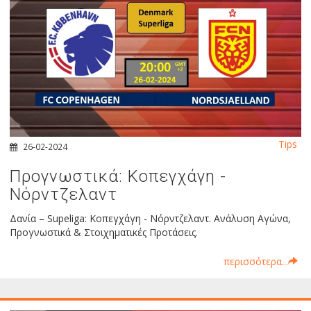
Tips
26-02-2024
Προγνωστικά: Κοπεγχάγη -
Νόρντζελαντ
Δανία – Supeliga: Κοπεγχάγη - Νόρντζελαντ. Ανάλυση Αγώνα,
Προγνωστικά & Στοιχηματικές Προτάσεις.
περισσότερα...