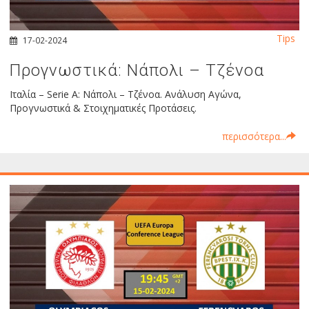
Tips
17-02-2024
Προγνωστικά: Νάπολι – Τζένοα
Ιταλία – Serie A: Νάπολι – Τζένοα. Ανάλυση Αγώνα,
Προγνωστικά & Στοιχηματικές Προτάσεις.
περισσότερα...