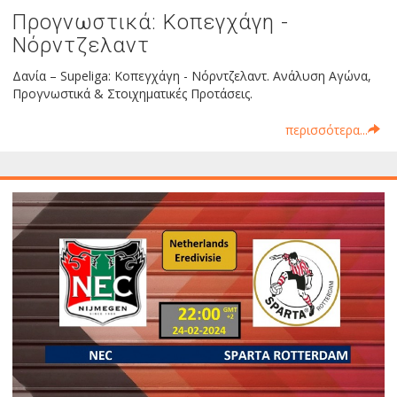
Προγνωστικά: Κοπεγχάγη -
Νόρντζελαντ
Δανία – Supeliga: Κοπεγχάγη - Νόρντζελαντ. Ανάλυση Αγώνα,
Προγνωστικά & Στοιχηματικές Προτάσεις.
περισσότερα...