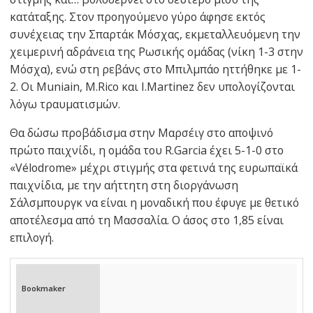
κατάταξης. Στον προηγούμενο γύρο άφησε εκτός
συνέχειας την Σπαρτάκ Μόσχας, εκμεταλλευόμενη την
χειμερινή αδράνεια της Ρωσικής ομάδας (νίκη 1-3 στην
Μόσχα), ενώ στη ρεβάνς στο Μπιλμπάο ηττήθηκε με 1-
2. Οι Muniain, M.Rico και I.Martinez δεν υπολογίζονται
λόγω τραυματισμών.
Θα δώσω προβάδισμα στην Μαρσέιγ στο αποψινό
πρώτο παιχνίδι, η ομάδα του R.Garcia έχει 5-1-0 στο
«Vélodrome» μέχρι στιγμής στα φετινά της ευρωπαϊκά
παιχνίδια, με την αήττητη στη διοργάνωση
Σάλσμπουργκ να είναι η μοναδική που έφυγε με θετικό
αποτέλεσμα από τη Μασσαλία. Ο άσος στο 1,85 είναι
επιλογή.
Bookmaker