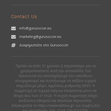
Contact Us
info@gurusoccer.eu
marketing@gurusoccer.eu
Διαφημιστείτε στο Gurusoccer
Πρέπει να είστε 21 χρονών ή περισσότερο για να
χρησιμοποιείσετε αυτή την ιστοσελίδα. Στο
Gurusoccer.eu υποστηρίζουμε τον υπεύθυνο
στοιχηματισμό και συστήνουμε να παίζετε τυχερά
παιχνίδια με μέτρο. Αρμόδιος ρυθμιστής ΕΕΕΠ. Η
συμμετοχή σε τυχερά παίγνια επιτρέπεται μόνο σε
άτομα άνω των 21 ετών. Η συχνή συμμετοχή ενέχει
κινδύνους εθισμού και απώλειας περιουσίας.
Eπισκεφτείτε το https://www.kethea.gr/ για συμβουλές
και υποστήριξη. Tηλ: 1114, 210 9215776.