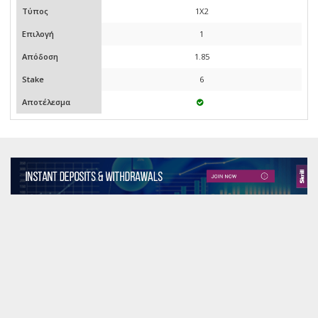
Τύπος
1X2
Επιλογή
1
Απόδοση
1.85
Stake
6
Αποτέλεσμα