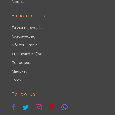
Νικητές
Επικαιρότητα
Τα νέα της αγοράς
Ανακοινώσεις
Νέα του Καζίνο
Στρατηγική Καζίνο
Ποδόσφαιρο
Μπάσκετ
Forex
Follow Us