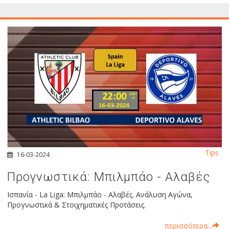
Tips
16-03-2024
Προγνωστικά: Μπιλμπάο - Αλαβές
Ισπανία - La Liga: Μπιλμπάο - Αλαβές. Ανάλυση Αγώνα,
Προγνωστικά & Στοιχηματικές Προτάσεις.
περισσότερα...