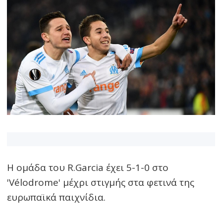
Η ομάδα του R.Garcia έχει 5-1-0 στο
'Vélodrome' μέχρι στιγμής στα φετινά της
ευρωπαϊκά παιχνίδια.