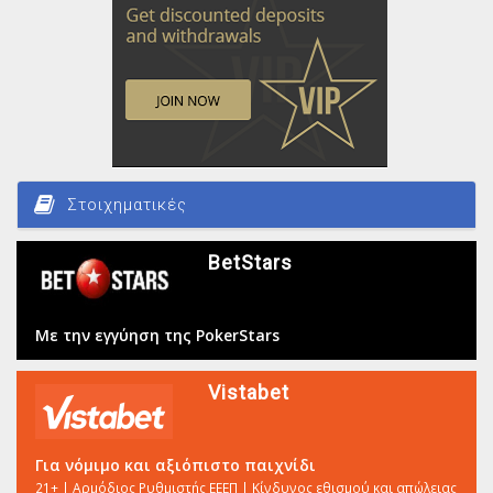
Στοιχηματικές
BetStars
Με την εγγύηση της PokerStars
Vistabet
Για νόμιμο και αξιόπιστο παιχνίδι
21+ | Αρμόδιος Ρυθμιστής ΕΕΕΠ | Κίνδυνος εθισμού και απώλειας