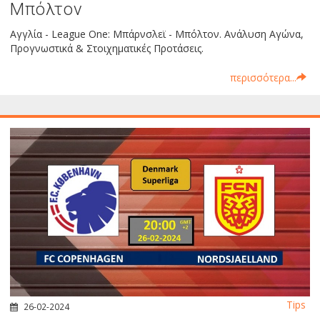
Μπόλτον
Αγγλία - League One: Μπάρνσλεϊ - Μπόλτον. Ανάλυση Αγώνα,
Προγνωστικά & Στοιχηματικές Προτάσεις.
περισσότερα...
Tips
26-02-2024