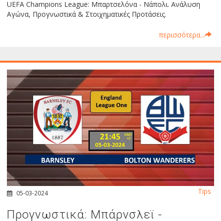
UEFA Champions League: Μπαρτσελόνα - Νάπολι. Ανάλυση
Αγώνα, Προγνωστικά & Στοιχηματικές Προτάσεις.
περισσότερα...
Tips
05-03-2024
Προγνωστικά: Μπάρνσλεϊ -