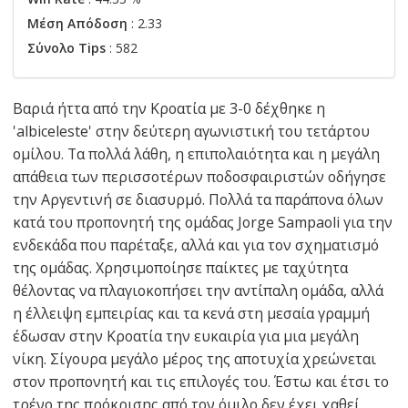
Μέση Απόδοση
: 2.33
Σύνολο Tips
: 582
Βαριά ήττα από την Κροατία με 3-0 δέχθηκε η
'albiceleste' στην δεύτερη αγωνιστική του τετάρτου
ομίλου. Τα πολλά λάθη, η επιπολαιότητα και η μεγάλη
απάθεια των περισσοτέρων ποδοσφαιριστών οδήγησε
την Αργεντινή σε διασυρμό. Πολλά τα παράπονα όλων
κατά του προπονητή της ομάδας Jorge Sampaoli για την
ενδεκάδα που παρέταξε, αλλά και για τον σχηματισμό
της ομάδας. Χρησιμοποίησε παίκτες με ταχύτητα
θέλοντας να πλαγιοκοπήσει την αντίπαλη ομάδα, αλλά
η έλλειψη εμπειρίας και τα κενά στη μεσαία γραμμή
έδωσαν στην Κροατία την ευκαιρία για μια μεγάλη
νίκη. Σίγουρα μεγάλο μέρος της αποτυχία χρεώνεται
στον προπονητή και τις επιλογές του. Έστω και έτσι το
τρένο της πρόκρισης από τον όμιλο δεν έχει χαθεί.