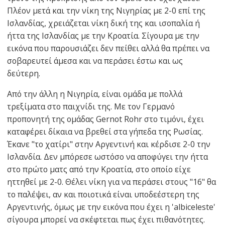
Πλέον μετά και την νίκη της Νιγηρίας με 2-0 επί της
Ισλανδίας, χρειάζεται νίκη δική της και ισοπαλία ή
ήττα της Ισλανδίας με την Κροατία. Σίγουρα με την
εικόνα που παρουσιάζει δεν πείθει αλλά θα πρέπει να
σοβαρευτεί άμεσα και να περάσει έστω και ως
δεύτερη.
Από την άλλη η Νιγηρία, είναι ομάδα με πολλά
τρεξίματα στο παιχνίδι της. Με τον Γερμανό
προπονητή της ομάδας Gernot Rohr στο τιμόνι, έχει
καταφέρει δίκαια να βρεθεί στα γήπεδα της Ρωσίας.
Έκανε "το χατίρι" στην Αργεντινή και κέρδισε 2-0 την
Ισλανδία. Δεν μπόρεσε ωστόσο να αποφύγει την ήττα
στο πρώτο ματς από την Κροατία, στο οποίο είχε
ηττηθεί με 2-0. Θέλει νίκη για να περάσει στους "16" θα
το παλέψει, αν και ποιοτικά είναι υποδεέστερη της
Αργεντινής, όμως με την εικόνα που έχει η 'albiceleste'
σίγουρα μπορεί να σκέφτεται πως έχει πιθανότητες.