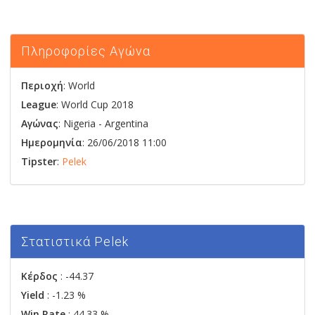
Πληροφορίες Αγώνα
Περιοχή
: World
League
: World Cup 2018
Αγώνας
:
Nigeria
-
Argentina
Ημερομηνία
: 26/06/2018 11:00
Tipster
:
Pelek
Στατιστικά Pelek
Κέρδος
: -44.37
Yield
: -1.23 %
Win Rate
: 44.33 %