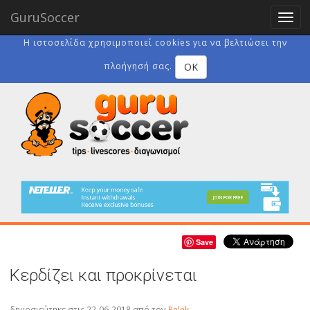
GuruSoccer
Togg
navig
Η ιστοσελίδα χρησιμοποιεί cookies για να βελτιώσει την
OK
πλοήγησή σας.
Save
Κερδίζει και προκρίνεται
δημοσιεύτηκε στις 22-06-2018
από τον
Pelek