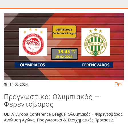
Tips
14-02-2024
Προγνωστικά: Ολυμπιακός –
Φερεντσβάρος
UEFA Europa Conference League: Ολυμπιακός – Φερεντσβάρος.
Ανάλυση Αγώνα, Προγνωστικά & Στοιχηματικές Προτάσεις.