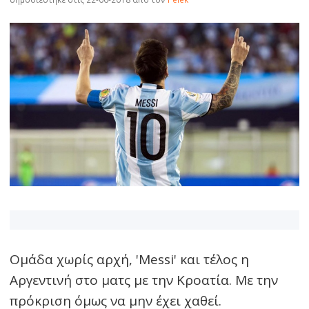
Ομάδα χωρίς αρχή, 'Messi' και τέλος η
Αργεντινή στο ματς με την Κροατία. Με την
πρόκριση όμως να μην έχει χαθεί.