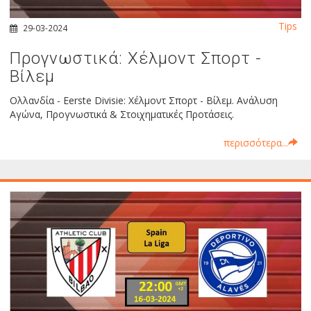
Tips
29-03-2024
Προγνωστικά: Χέλμοντ Σπορτ -
Βίλεμ
Ολλανδία - Eerste Divisie: Χέλμοντ Σπορτ - Βίλεμ. Ανάλυση
Αγώνα, Προγνωστικά & Στοιχηματικές Προτάσεις.
περισσότερα...