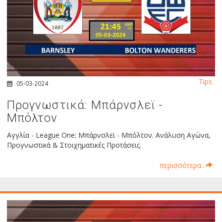
Tips
05-03-2024
Προγνωστικά: Μπάρνσλεϊ -
Μπόλτον
Αγγλία - League One: Μπάρνσλεϊ - Μπόλτον. Ανάλυση Αγώνα,
Προγνωστικά & Στοιχηματικές Προτάσεις.
περισσότερα...