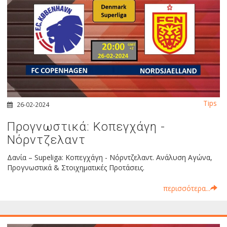
Tips
26-02-2024
Προγνωστικά: Κοπεγχάγη -
Νόρντζελαντ
Δανία – Supeliga: Κοπεγχάγη - Νόρντζελαντ. Ανάλυση Αγώνα,
Προγνωστικά & Στοιχηματικές Προτάσεις.
περισσότερα...