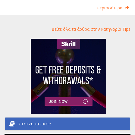
περισσότερα...
Δείτε όλα τα άρθρα στην κατηγορία Tips
Στοιχηματικές