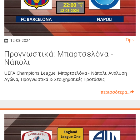
Tips
12-03-2024
Προγνωστικά: Μπαρτσελόνα -
Νάπολι
UEFA Champions League: Μπαρτσελόνα - Νάπολι. Ανάλυση
Αγώνα, Προγνωστικά & Στοιχηματικές Προτάσεις.
περισσότερα...