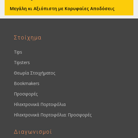
Μεγάλη κι Αξιόπιστη με Κορυφαίες Αποδόσεις
Στοίχημα
Tips
Tipsters
Θεωρία Στοιχήματος
Bookmakers
Προσφορές
Ηλεκτρονικά Πορτοφόλια
Ηλεκτρονικά Πορτοφόλια: Προσφορές
Διαγωνισμοί