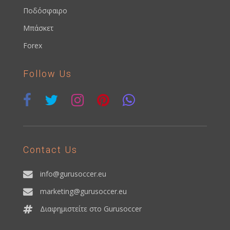
Ποδόσφαιρο
Μπάσκετ
Forex
Follow Us
Contact Us
info@gurusoccer.eu
marketing@gurusoccer.eu
Διαφημιστείτε στο Gurusoccer