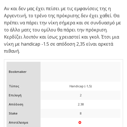
Αν και δεν μας έχει πείσει με τις εμφανίσεις της η
Αργεντινή, το τρένο της πρόκρισης δεν έχει χαθεί. Θα
πρέπει να πάρει την νίκη σήμερα και σε συνδυασμό με
το άλλο ματς του ομίλου θα πάρει την πρόκριση.
Κερδίζει λοιπόν και ίσως χρειαστεί και γκολ. Έτσι μια
νίκη με handicap -1.5 σε απόδοση 2,35 είναι αρκετά
πιθανή.
Bookmaker
Τύπος
Handicap (-1,5)
Επιλογή
2
Απόδοση
2.38
Stake
8
Αποτέλεσμα