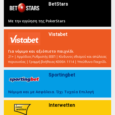
BetStars
Με την εγγύηση της PokerStars
Vistabet
Για νόμιμο και αξιόπιστο παιχνίδι
21+ | Αρμόδιος Ρυθμιστής ΕΕΕΠ | Κίνδυνος εθισμού και απώλειας
περιουσίας | Γραμμή βοήθειας ΚΕΘΕΑ: 1114 | Υπεύθυνο Παιχνίδι.
Sportingbet
Νόμιμα και με Ασφάλεια. Όχι Τυχαία Επιλογή
Interwetten