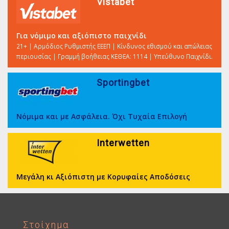
Vistabet
Για νόμιμο και αξιόπιστο παιχνίδι
21+ | Αρμόδιος Ρυθμιστής ΕΕΕΠ | Κίνδυνος εθισμού και απώλειας
περιουσίας | Γραμμή βοήθειας ΚΕΘΕΑ: 1114 | Υπεύθυνο Παιχνίδι.
Sportingbet
Νόμιμα και με Ασφάλεια. Όχι Τυχαία Επιλογή
Interwetten
Μεγάλη κι Αξιόπιστη με Κορυφαίες Αποδόσεις
Στοίχημα