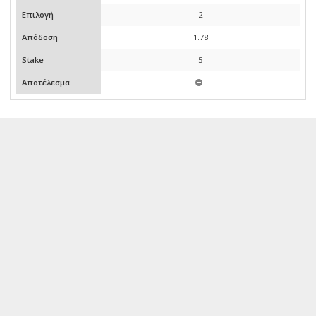
Επιλογή
2
Απόδοση
1.78
Stake
5
Αποτέλεσμα