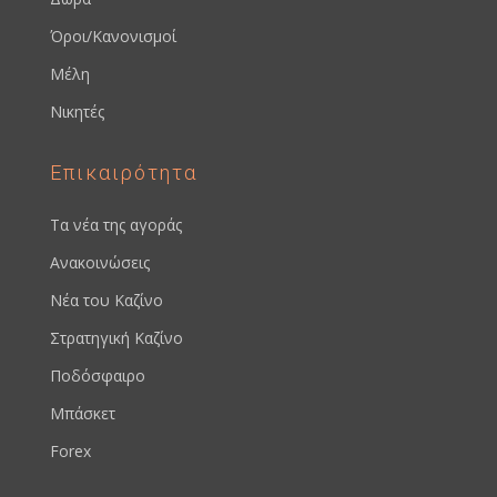
Όροι/Κανονισμοί
Μέλη
Νικητές
Επικαιρότητα
Τα νέα της αγοράς
Ανακοινώσεις
Νέα του Καζίνο
Στρατηγική Καζίνο
Ποδόσφαιρο
Μπάσκετ
Forex