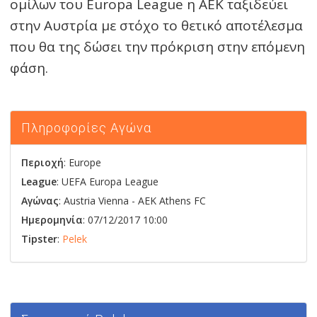
ομίλων του Europa League η ΑΕΚ ταξιδεύει
στην Αυστρία με στόχο το θετικό αποτέλεσμα
που θα της δώσει την πρόκριση στην επόμενη
φάση.
Πληροφορίες Αγώνα
Περιοχή
: Europe
League
: UEFA Europa League
Αγώνας
:
Austria Vienna
-
AEK Athens FC
Ημερομηνία
: 07/12/2017 10:00
Tipster
:
Pelek