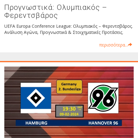
Προγνωστικά: Ολυμπιακός –
Φερεντσβάρος
UEFA Europa Conference League: Ολυμπιακός – Φερεντσβάρος.
Ανάλυση Αγώνα, Προγνωστικά & Στοιχηματικές Προτάσεις.
περισσότερα...