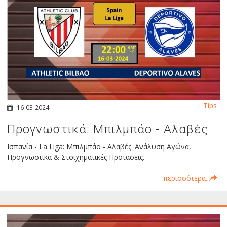
Tips
16-03-2024
Προγνωστικά: Μπιλμπάο - Αλαβές
Ισπανία - La Liga: Μπιλμπάο - Αλαβές. Ανάλυση Αγώνα,
Προγνωστικά & Στοιχηματικές Προτάσεις.
περισσότερα...