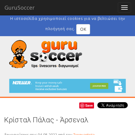
GuruSoccer
Togg
navig
Η ιστοσελίδα χρησιμοποιεί cookies για να βελτιώσει την
OK
πλοήγησή σας.
Save
Κρίσταλ Πάλας - Άρσεναλ
δημοσιεύτηκε στις 04-08-2022
από τον
Trequartista