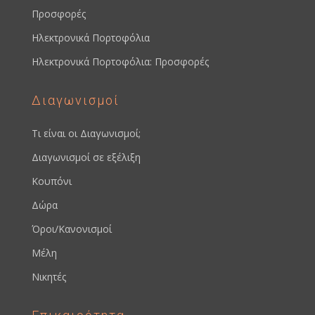
Προσφορές
Ηλεκτρονικά Πορτοφόλια
Ηλεκτρονικά Πορτοφόλια: Προσφορές
Διαγωνισμοί
Τι είναι οι Διαγωνισμοί;
Διαγωνισμοί σε εξέλιξη
Κουπόνι
Δώρα
Όροι/Κανονισμοί
Μέλη
Νικητές