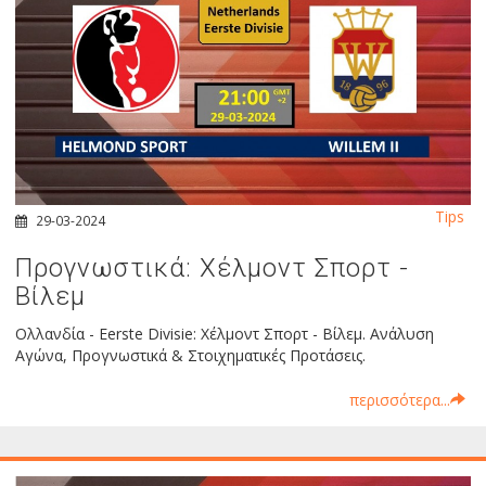
Tips
29-03-2024
Προγνωστικά: Χέλμοντ Σπορτ -
Βίλεμ
Ολλανδία - Eerste Divisie: Χέλμοντ Σπορτ - Βίλεμ. Ανάλυση
Αγώνα, Προγνωστικά & Στοιχηματικές Προτάσεις.
περισσότερα...