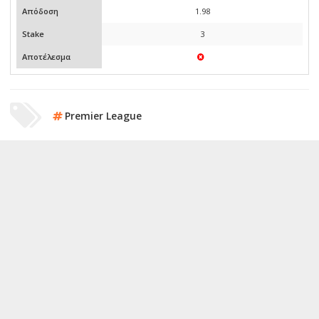
Απόδοση
1.98
Stake
3
Αποτέλεσμα
Premier League