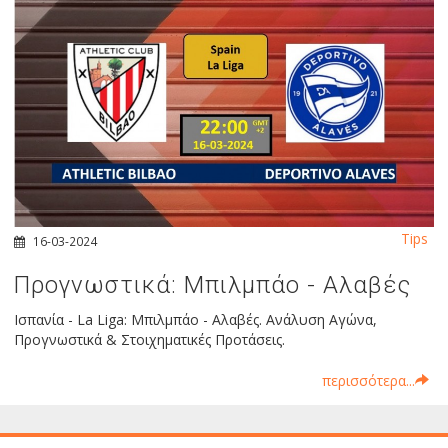
Tips
16-03-2024
Προγνωστικά: Μπιλμπάο - Αλαβές
Ισπανία - La Liga: Μπιλμπάο - Αλαβές. Ανάλυση Αγώνα,
Προγνωστικά & Στοιχηματικές Προτάσεις.
περισσότερα...