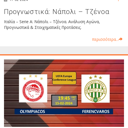
Προγνωστικά: Νάπολι – Τζένοα
Ιταλία – Serie A: Νάπολι – Τζένοα. Ανάλυση Αγώνα,
Προγνωστικά & Στοιχηματικές Προτάσεις.
περισσότερα...