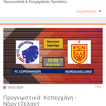
Προγνωστικά & Στοιχηματικές Προτάσεις.
περισσότερα...
Tips
26-02-2024
Προγνωστικά: Κοπεγχάγη -
Νόρντζελαντ