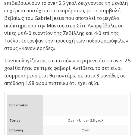
επιβεβαιώνουν το over 2.5 γκολ δείχνοντας τη μεγάλη
ευχέρεια που έχει στο σκοράρισμα, με τη συμβολή
βεβαίως του Gabriel Jesus που αποτελεί το μεγάλο
απόκτημα από την Μάντσεστερ Σίτι. Αναμφίβολα, οι
νίκες με 6-0 εναντίον της Σεβίλλης και 4-0 επί της
Τσέλσι έστρεψαν την προσοχή των ποδοσφαιρόφιλων
στους «Κανονιερηδες».
Συνυπολογίζοντας τα πιο πάνω περίμενα ότι το over 2.5
goal θα ήταν σε τιμές φαβορί. Αντίθετα, το σετ είναι
ισορροπημένο έτσι θα ποντάρω σε αυτό 3 μονάδες σε
απόδοση 1.98 αφού πιστεύω ότι έχει αξία.
Bookmaker
Τύπος
Over / Under 2,5 γκολ
Επιλογή
Over