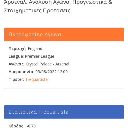
Άρσεναλ, Ανάλυση Αγώνα, Προγνωστικά &
Στοιχηματικές Προτάσεις.
Πληροφορίες Αγώνα
Περιοχή
: England
League
: Premier League
Αγώνας
:
Crystal Palace
-
Arsenal
Ημερομηνία
: 05/08/2022 12:00
Tipster
:
Trequartista
Στατιστικά Trequartista
Κέρδος
: -0.73