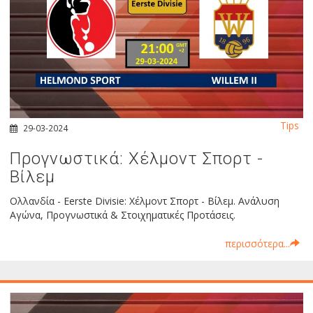
Tips
29-03-2024
Προγνωστικά: Χέλμοντ Σπορτ -
Βίλεμ
Ολλανδία - Eerste Divisie: Χέλμοντ Σπορτ - Βίλεμ. Ανάλυση
Αγώνα, Προγνωστικά & Στοιχηματικές Προτάσεις.
περισσότερα...