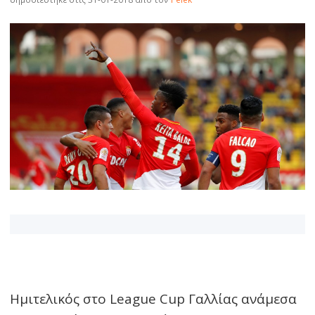
Ημιτελικός στο League Cup Γαλλίας ανάμεσα