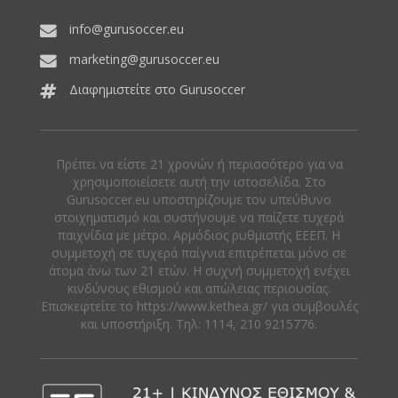
info@gurusoccer.eu
marketing@gurusoccer.eu
Διαφημιστείτε στο Gurusoccer
Πρέπει να είστε 21 χρονών ή περισσότερο για να
χρησιμοποιείσετε αυτή την ιστοσελίδα. Στο
Gurusoccer.eu υποστηρίζουμε τον υπεύθυνο
στοιχηματισμό και συστήνουμε να παίζετε τυχερά
παιχνίδια με μέτρο. Αρμόδιος ρυθμιστής ΕΕΕΠ. Η
συμμετοχή σε τυχερά παίγνια επιτρέπεται μόνο σε
άτομα άνω των 21 ετών. Η συχνή συμμετοχή ενέχει
κινδύνους εθισμού και απώλειας περιουσίας.
Eπισκεφτείτε το https://www.kethea.gr/ για συμβουλές
και υποστήριξη. Tηλ: 1114, 210 9215776.