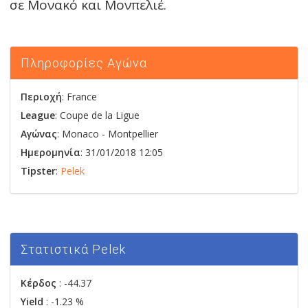
σε Μονακό και Μονπελιέ.
Πληροφορίες Αγώνα
Περιοχή
: France
League
: Coupe de la Ligue
Αγώνας
:
Monaco
-
Montpellier
Ημερομηνία
: 31/01/2018 12:05
Tipster
:
Pelek
Στατιστικά Pelek
Κέρδος
: -44.37
Yield
: -1.23 %