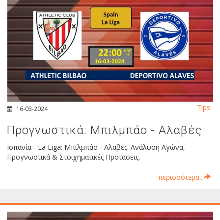
Tips
16-03-2024
Προγνωστικά: Μπιλμπάο - Αλαβές
Ισπανία - La Liga: Μπιλμπάο - Αλαβές. Ανάλυση Αγώνα,
Προγνωστικά & Στοιχηματικές Προτάσεις.
περισσότερα...