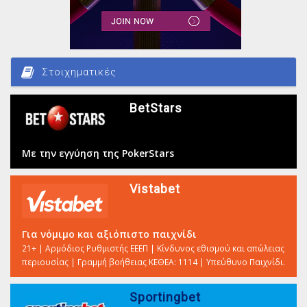
Στοιχηματικές
BetStars
Με την εγγύηση της PokerStars
Vistabet
Για νόμιμο και αξιόπιστο παιχνίδι
21+ | Αρμόδιος Ρυθμιστής ΕΕΕΠ | Κίνδυνος εθισμού και απώλειας
περιουσίας | Γραμμή βοήθειας ΚΕΘΕΑ: 1114 | Υπεύθυνο Παιχνίδι.
Sportingbet