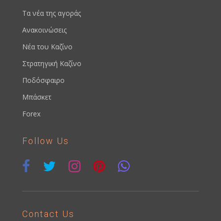
Τα νέα της αγοράς
Ανακοινώσεις
Νέα του Καζίνο
Στρατηγική Καζίνο
Ποδόσφαιρο
Μπάσκετ
Forex
Follow Us
Contact Us