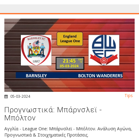
Tips
05-03-2024
Προγνωστικά: Μπάρνσλεϊ -
Μπόλτον
Αγγλία - League One: Μπάρνσλεϊ - Μπόλτον. Ανάλυση Αγώνα,
Προγνωστικά & Στοιχηματικές Προτάσεις.