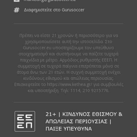
Διαφημιστείτε στο Gurusoccer
Πρέπει να είστε 21 χρονών ή περισσότερο για να
χρησιμοποιείσετε αυτή την ιστοσελίδα. Στο
Gurusoccer.eu υποστηρίζουμε τον υπεύθυνο
στοιχηματισμό και συστήνουμε να παίζετε τυχερά
παιχνίδια με μέτρο. Αρμόδιος ρυθμιστής ΕΕΕΠ. Η
συμμετοχή σε τυχερά παίγνια επιτρέπεται μόνο σε
άτομα άνω των 21 ετών. Η συχνή συμμετοχή ενέχει
κινδύνους εθισμού και απώλειας περιουσίας.
Eπισκεφτείτε το https://www.kethea.gr/ για συμβουλές
και υποστήριξη. Tηλ: 1114, 210 9215776.