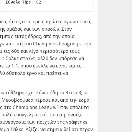
Σύνολο Tips
: 102
εις ήττες στις τρεις πρώτες αγωνιστικές,
της ομάδας και των οπαδών. Στον
μπαχ εκτός έδρας, από την οποία
αγωνιστική του Champions League με την
 τις δύο και λίγο περισσότερο τους
 η Σάλκε στο 64’, αλλά δεν μπόρεσε να
 το 1-1, όπου έμελλε να είναι και το
λύ δύσκολο έργο και πρέπει να
ρωτάθλημα έχει κάνει ήδη το 3 στα 3, με
1. Μεσοβδόμαδα πέρασε και από την έδρα
ης στο Champions League. Ήταν απόλυτα
 πολύ επαγγελματικά. Το σκορ άνοιξε
α συνεργασία των παιχτών της γράφτηκε
νομα Σάλκε. Αξίζει να σημειωθεί ότι πέραν