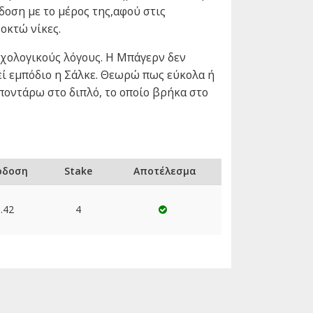
δοση με το μέρος της,αφού στις
 οκτώ νίκες.
ψυχολογικούς λόγους. Η Μπάγερν δεν
θεί εμπόδιο η Σάλκε. Θεωρώ πως εύκολα ή
 ποντάρω στο διπλό, το οποίο βρήκα στο
όδοση
Stake
Αποτέλεσμα
.42
4