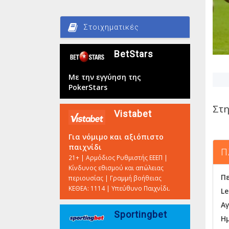
Στοιχηματικές
BetStars
Με την εγγύηση της
PokerStars
Στη
Vistabet
Για νόμιμο και αξιόπιστο
παιχνίδι
Π
21+ | Αρμόδιος Ρυθμιστής ΕΕΕΠ |
Κίνδυνος εθισμού και απώλειας
Π
περιουσίας | Γραμμή βοήθειας
ΚΕΘΕΑ: 1114 | Υπεύθυνο Παιχνίδι.
L
Α
Sportingbet
Η