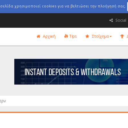
οσελίδα χρησιμοποιεί cookies για να βελτιώσει την πλοήγησή σας.
Social
Αρχική
Tips
Στοίχημα
Δ
ερν