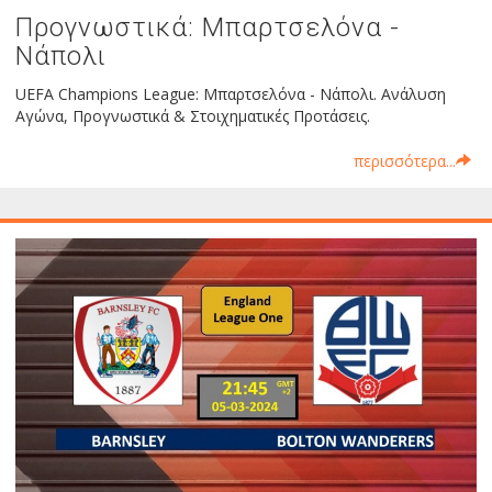
Προγνωστικά: Μπαρτσελόνα -
Νάπολι
UEFA Champions League: Μπαρτσελόνα - Νάπολι. Ανάλυση
Αγώνα, Προγνωστικά & Στοιχηματικές Προτάσεις.
περισσότερα...