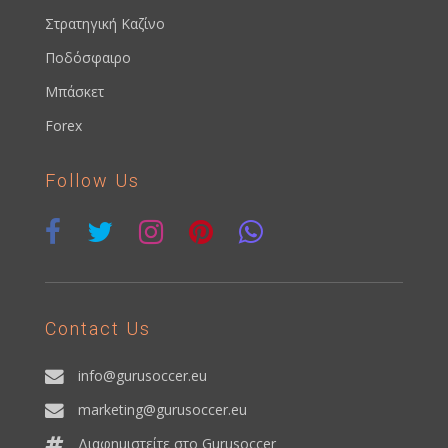
Στρατηγική Καζίνο
Ποδόσφαιρο
Μπάσκετ
Forex
Follow Us
Contact Us
info@gurusoccer.eu
marketing@gurusoccer.eu
Διαφημιστείτε στο Gurusoccer