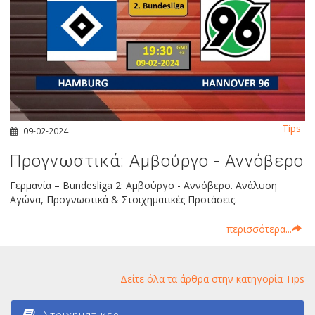
Tips
09-02-2024
Προγνωστικά: Αμβούργο - Αννόβερο
Γερμανία – Bundesliga 2: Αμβούργο - Αννόβερο. Ανάλυση
Αγώνα, Προγνωστικά & Στοιχηματικές Προτάσεις.
περισσότερα...
Δείτε όλα τα άρθρα στην κατηγορία Tips
Στοιχηματικές