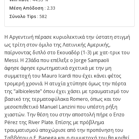
Μέση Απόδοση
: 2.33
Σύνολο Tips
: 582
Η Αργεντινή πέρασε κυριολεκτικά την ύστατη στιγμή
ως τρίτη στον όμιλο της Λατινικής Αμερικής,
παίρνοντας διπλό στο Εκουαδόρ (1-3) με χατ-τρικ του
Messi. H 23άδα που επέλεξε ο Jorge Sampaoli
άφησε άφησε ερωτηματικά σχετικά με την μη
συμμετοχή του Mauro Icardi που έχει κάνει φέτος
τρομερή χρονιά. Η ατυχία χτύπησε όμως την πόρτα
της "albiceleste" όπου έχει χάσει με τραυματισμό τον
βασικό της τερματοφύλακα Romero, όπως και τον
μεσοεπιθετικό Manuel Lanzini που υπέστη ρήξη
χιαστών. Την θέση του στην αποστολή πήρε ο Enzo
Pérez της River Plate. Επίσης με πρόβλημα
τραυματισμού αποχώρισε από την προπόνηση του
Σαββάτου ο E. Banega και η συμμετοχή του θα κριθεί