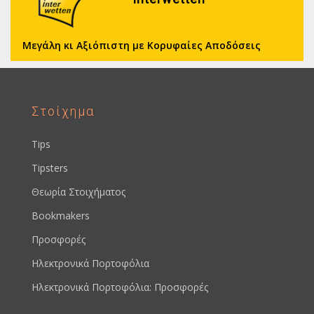
Μεγάλη κι Αξιόπιστη με Κορυφαίες Αποδόσεις
Στοίχημα
Tips
Tipsters
Θεωρία Στοιχήματος
Bookmakers
Προσφορές
Ηλεκτρονικά Πορτοφόλια
Ηλεκτρονικά Πορτοφόλια: Προσφορές