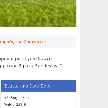
ισμούς του Gurusoccer
ρμανία με τη γηπεδούχο
μάτισε 3η στη Bundesliga 2.
Στατιστικά DarthBeter
Κέρδος
: -34.21
Yield
: -2.88 %