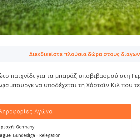
Διεκδικείστε πλούσια δώρα στους διαγων
το παιχνίδι για τα μπαράζ υποβιβασμού στη Γε
φσμπουργκ να υποδέχεται τη Χόσταϊν Κιλ που τερ
ληροφορίες Αγώνα
εριοχή
: Germany
eague
: Bundesliga - Relegation