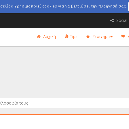
οσελίδα χρησιμοποιεί cookies για να βελτιώσει την πλοήγησή σας.
Social
Αρχική
Tips
Στοίχημα
Δ
φιλοσοφία τους