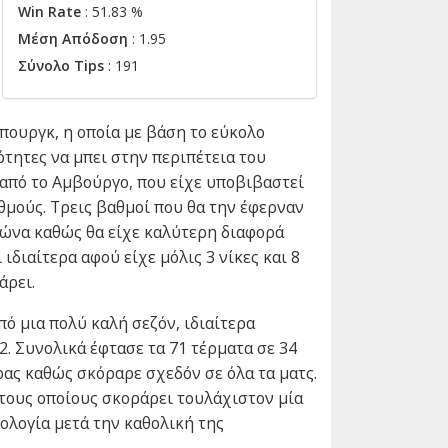
Win Rate
: 51.83 %
Μέση Απόδοση
: 1.95
Σύνολο Tips
: 191
πουργκ, η οποία με βάση το εύκολο
ότητες να μπει στην περιπέτεια του
 από το Αμβούργο, που είχε υποβιβαστεί
θμούς. Τρεις βαθμοί που θα την έφερναν
γώνα καθώς θα είχε καλύτερη διαφορά
ιδιαίτερα αφού είχε μόλις 3 νίκες και 8
άρει.
πό μια πολύ καλή σεζόν, ιδιαίτερα
. Συνολικά έφτασε τα 71 τέρματα σε 34
δρας καθώς σκόραρε σχεδόν σε όλα τα ματς.
στους οποίους σκοράρει τουλάχιστον μία
ολογία μετά την καθολική της