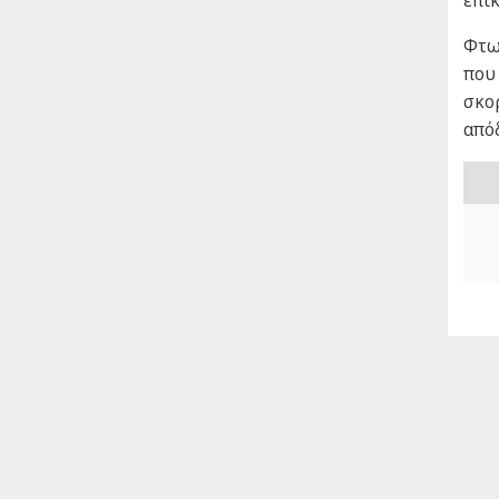
επι
Φτω
που
σκο
από