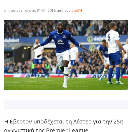
δημοσιεύτηκε στις 31-01-2018
από τον
stel74
H Εβερτον υποδέχεται τη Λέστερ για την 25η
αγωνιστική της Premier League.