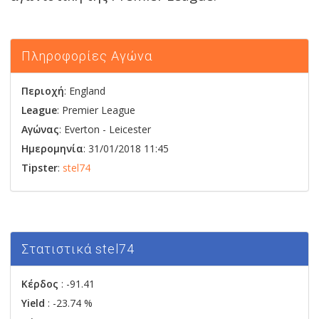
Πληροφορίες Αγώνα
Περιοχή
: England
League
: Premier League
Αγώνας
:
Everton
-
Leicester
Ημερομηνία
: 31/01/2018 11:45
Tipster
:
stel74
Στατιστικά stel74
Κέρδος
: -91.41
Yield
: -23.74 %