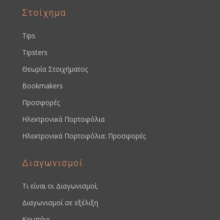
Στοίχημα
Tips
Tipsters
Θεωρία Στοιχήματος
Bookmakers
Προσφορές
Ηλεκτρονικά Πορτοφόλια
Ηλεκτρονικά Πορτοφόλια: Προσφορές
Διαγωνισμοί
Τι είναι οι Διαγωνισμοί;
Διαγωνισμοί σε εξέλιξη
Κουπόνι