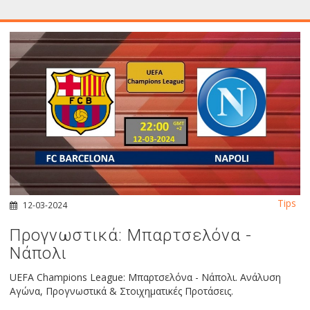
Tips
12-03-2024
Προγνωστικά: Μπαρτσελόνα -
Νάπολι
UEFA Champions League: Μπαρτσελόνα - Νάπολι. Ανάλυση
Αγώνα, Προγνωστικά & Στοιχηματικές Προτάσεις.