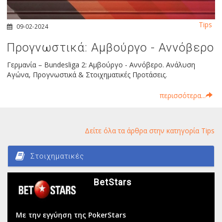
Tips
09-02-2024
Προγνωστικά: Αμβούργο - Αννόβερο
Γερμανία – Bundesliga 2: Αμβούργο - Αννόβερο. Ανάλυση
Αγώνα, Προγνωστικά & Στοιχηματικές Προτάσεις.
περισσότερα...
Δείτε όλα τα άρθρα στην κατηγορία Tips
Στοιχηματικές
BetStars
Με την εγγύηση της PokerStars