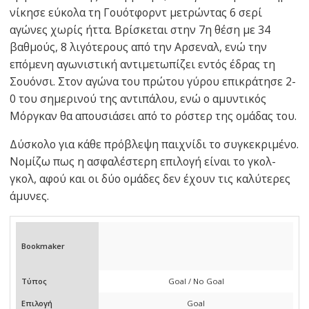
νίκησε εύκολα τη Γουότφορντ μετρώντας 6 σερί
αγώνες χωρίς ήττα. Βρίσκεται στην 7η θέση με 34
βαθμούς, 8 λιγότερους από την Αρσεναλ, ενώ την
επόμενη αγωνιστική αντιμετωπίζει εντός έδρας τη
Σουόνσι. Στον αγώνα του πρώτου γύρου επικράτησε 2-
0 του σημερινού της αντιπάλου, ενώ ο αμυντικός
Μόργκαν θα απουσιάσει από το ρόστερ της ομάδας του.
Δύσκολο για κάθε πρόβλεψη παιχνίδι το συγκεκριμένο.
Νομίζω πως η ασφαλέστερη επιλογή είναι το γκολ-
γκολ, αφού και οι δύο ομάδες δεν έχουν τις καλύτερες
άμυνες.
Bookmaker
Τύπος
Goal / No Goal
Επιλογή
Goal