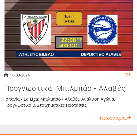
Tips
16-03-2024
Προγνωστικά: Μπιλμπάο - Αλαβές
Ισπανία - La Liga: Μπιλμπάο - Αλαβές. Ανάλυση Αγώνα,
Προγνωστικά & Στοιχηματικές Προτάσεις.
περισσότερα...