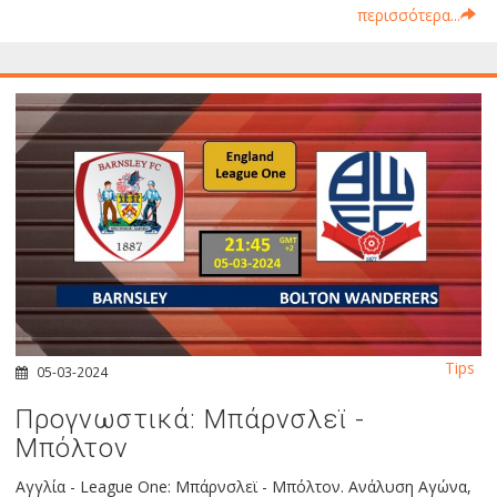
περισσότερα...
Tips
05-03-2024
Προγνωστικά: Μπάρνσλεϊ -
Μπόλτον
Αγγλία - League One: Μπάρνσλεϊ - Μπόλτον. Ανάλυση Αγώνα,