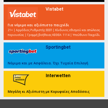
Vistabet
Για νόμιμο και αξιόπιστο παιχνίδι
21+ | Αρμόδιος Ρυθμιστής ΕΕΕΠ | Κίνδυνος εθισμού και απώλειας
περιουσίας | Γραμμή βοήθειας ΚΕΘΕΑ: 1114 | Υπεύθυνο Παιχνίδι.
Sportingbet
Νόμιμα και με Ασφάλεια. Όχι Τυχαία Επιλογή
Interwetten
Μεγάλη κι Αξιόπιστη με Κορυφαίες Αποδόσεις