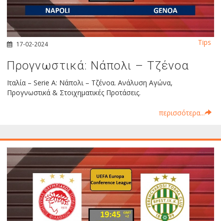
Tips
17-02-2024
Προγνωστικά: Νάπολι – Τζένοα
Ιταλία – Serie A: Νάπολι – Τζένοα. Ανάλυση Αγώνα,
Προγνωστικά & Στοιχηματικές Προτάσεις.
περισσότερα...