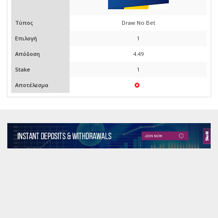
Τύπος
Draw No Bet
Επιλογή
1
Απόδοση
4.49
Stake
1
Αποτέλεσμα