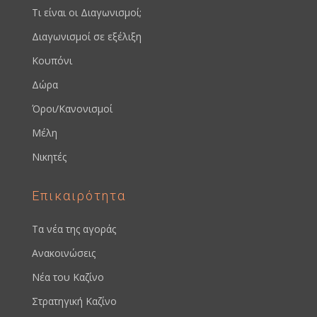
Τι είναι οι Διαγωνισμοί;
Διαγωνισμοί σε εξέλιξη
Κουπόνι
Δώρα
Όροι/Κανονισμοί
Μέλη
Νικητές
Επικαιρότητα
Τα νέα της αγοράς
Ανακοινώσεις
Νέα του Καζίνο
Στρατηγική Καζίνο