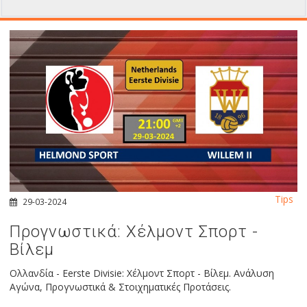
Tips
29-03-2024
Προγνωστικά: Χέλμοντ Σπορτ -
Βίλεμ
Ολλανδία - Eerste Divisie: Χέλμοντ Σπορτ - Βίλεμ. Ανάλυση
Αγώνα, Προγνωστικά & Στοιχηματικές Προτάσεις.