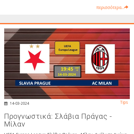
περισσότερα...
Tips
14-03-2024
Προγνωστικά: Σλάβια Πράγας -
Μίλαν