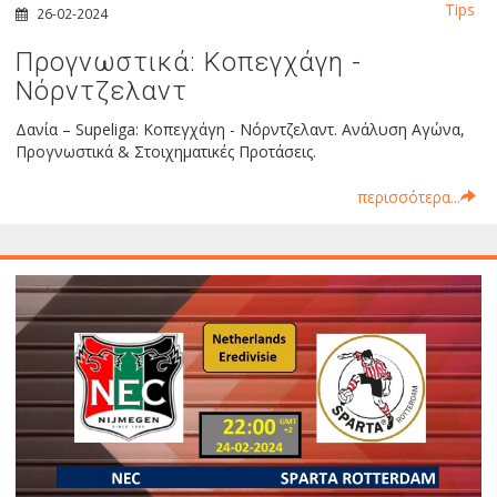
Tips
26-02-2024
Προγνωστικά: Κοπεγχάγη -
Νόρντζελαντ
Δανία – Supeliga: Κοπεγχάγη - Νόρντζελαντ. Ανάλυση Αγώνα,
Προγνωστικά & Στοιχηματικές Προτάσεις.
περισσότερα...