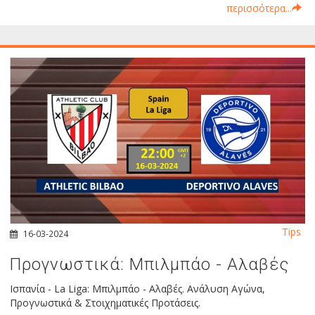
περισσότερα...
Tips
16-03-2024
Προγνωστικά: Μπιλμπάο - Αλαβές
Ισπανία - La Liga: Μπιλμπάο - Αλαβές. Ανάλυση Αγώνα,
Προγνωστικά & Στοιχηματικές Προτάσεις.