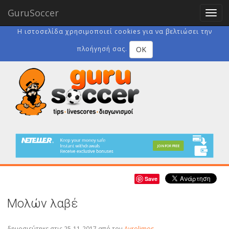
GuruSoccer
Togg
navig
Η ιστοσελίδα χρησιμοποιεί cookies για να βελτιώσει την
OK
πλοήγησή σας.
Save
Μολών λαβέ
δημοσιεύτηκε στις 25-11-2017
από τον
Avrolimos