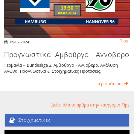
Tips
09-02-2024
Προγνωστικά: Αμβούργο - Αννόβερο
Γερμανία – Bundesliga 2: Αμβούργο - Αννόβερο. Ανάλυση
Αγώνα, Προγνωστικά & Στοιχηματικές Προτάσεις.
περισσότερα...
Δείτε όλα τα άρθρα στην κατηγορία Tips
Στοιχηματικές