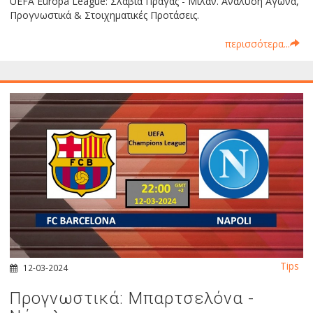
UEFA Europa League: Σλάβια Πράγας - Μίλαν. Ανάλυση Αγώνα,
Προγνωστικά & Στοιχηματικές Προτάσεις.
περισσότερα...
Tips
12-03-2024
Προγνωστικά: Μπαρτσελόνα -