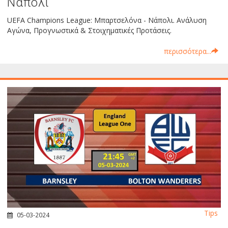
Νάπολι
UEFA Champions League: Μπαρτσελόνα - Νάπολι. Ανάλυση
Αγώνα, Προγνωστικά & Στοιχηματικές Προτάσεις.
περισσότερα...
Tips
05-03-2024