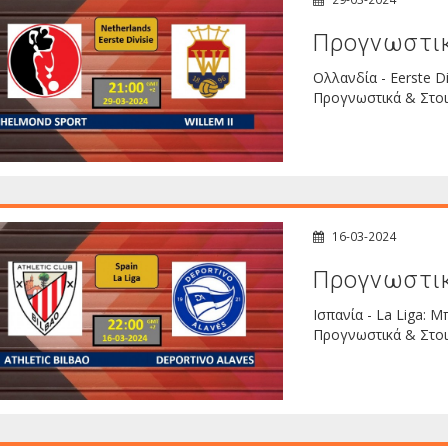
Προγνωστικ
Ολλανδία - Eerste D
Προγνωστικά & Στοι
16-03-2024
Προγνωστικ
Ισπανία - La Liga: 
Προγνωστικά & Στοι