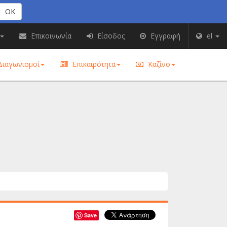
OK
Επικοινωνία
Είσοδος
Εγγραφή
el
ιαγωνισμοί
Επικαιρότητα
Καζίνο
Save