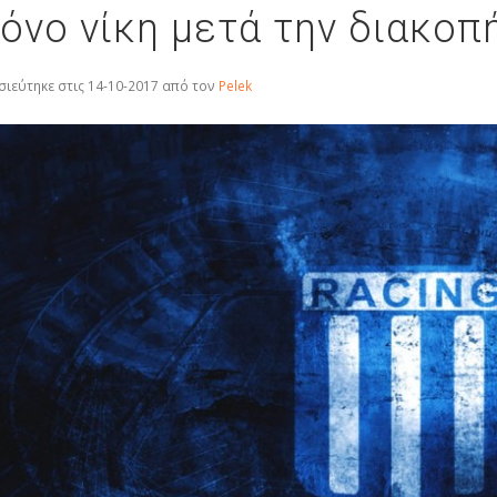
όνο νίκη μετά την διακοπ
ιεύτηκε στις 14-10-2017
από τον
Pelek