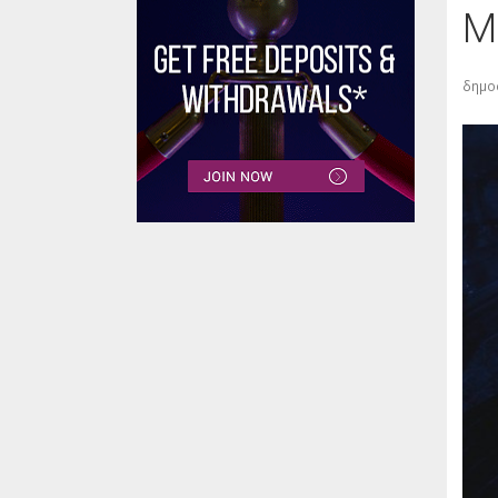
Μ
δημοσ