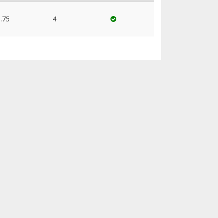
.75
4