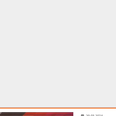
29-03-2024