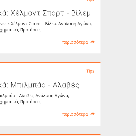
ά: Χέλμοντ Σπορτ - Βίλεμ
ivisie: Χέλμοντ Σπορτ - Βίλεμ. Ανάλυση Αγώνα,
χηματικές Προτάσεις.
περισσότερα...
Tips
ά: Μπιλμπάο - Αλαβές
Μπιλμπάο - Αλαβές. Ανάλυση Αγώνα,
χηματικές Προτάσεις.
περισσότερα...