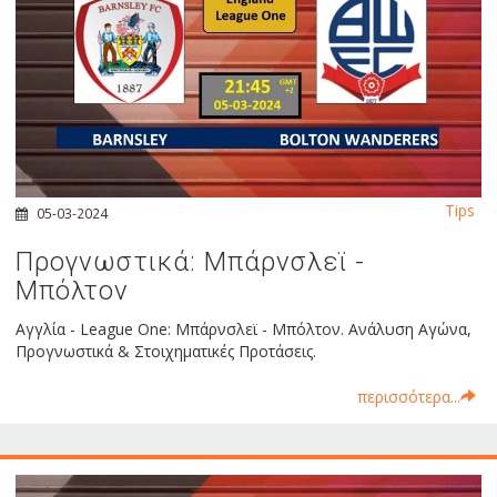
Tips
05-03-2024
Προγνωστικά: Μπάρνσλεϊ -
Μπόλτον
Αγγλία - League One: Μπάρνσλεϊ - Μπόλτον. Ανάλυση Αγώνα,
Προγνωστικά & Στοιχηματικές Προτάσεις.
περισσότερα...