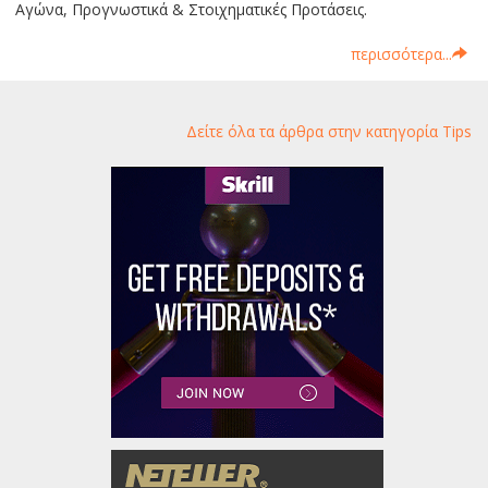
Αγώνα, Προγνωστικά & Στοιχηματικές Προτάσεις.
περισσότερα...
Δείτε όλα τα άρθρα στην κατηγορία Tips