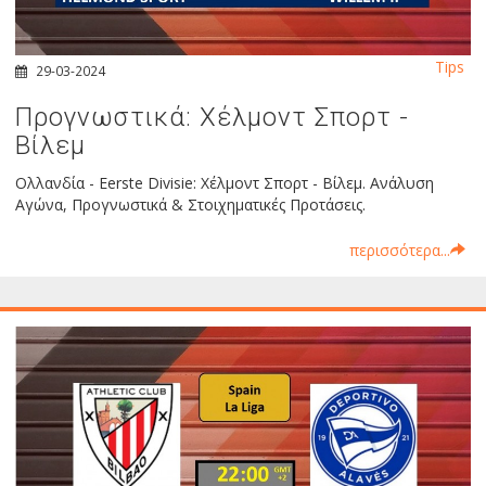
Tips
29-03-2024
Προγνωστικά: Χέλμοντ Σπορτ -
Βίλεμ
Ολλανδία - Eerste Divisie: Χέλμοντ Σπορτ - Βίλεμ. Ανάλυση
Αγώνα, Προγνωστικά & Στοιχηματικές Προτάσεις.
περισσότερα...