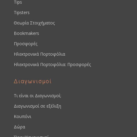
Tips
Tipsters
Θεωρία Στοιχήματος
Bookmakers
Προσφορές
Ηλεκτρονικά Πορτοφόλια
Ηλεκτρονικά Πορτοφόλια: Προσφορές
Διαγωνισμοί
Τι είναι οι Διαγωνισμοί;
Διαγωνισμοί σε εξέλιξη
Κουπόνι
Δώρα