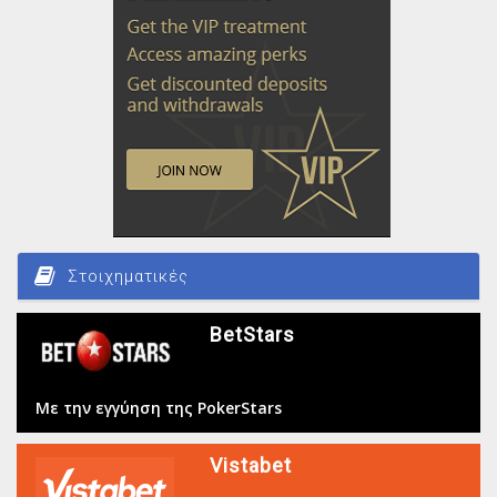
Στοιχηματικές
BetStars
Με την εγγύηση της PokerStars
Vistabet