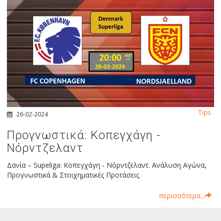
Tips
26-02-2024
Προγνωστικά: Κοπεγχάγη -
Νόρντζελαντ
Δανία – Supeliga: Κοπεγχάγη - Νόρντζελαντ. Ανάλυση Αγώνα,
Προγνωστικά & Στοιχηματικές Προτάσεις.
περισσότερα...