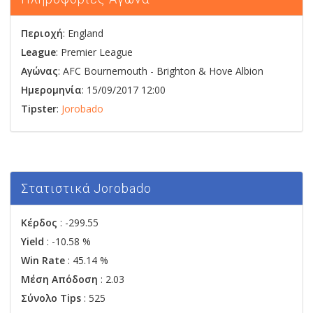
Περιοχή
: England
League
: Premier League
Αγώνας
:
AFC Bournemouth
-
Brighton & Hove Albion
Ημερομηνία
: 15/09/2017 12:00
Tipster
:
Jorobado
Στατιστικά Jorobado
Κέρδος
: -299.55
Yield
: -10.58 %
Win Rate
: 45.14 %
Μέση Απόδοση
: 2.03
Σύνολο Tips
: 525