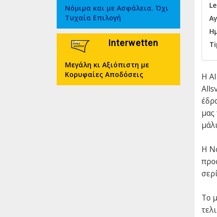
L
Νόμιμα και με Ασφάλεια. Όχι
Τυχαία Επιλογή
Α
Η
Interwetten
Ti
Μεγάλη κι Αξιόπιστη με
Κορυφαίες Αποδόσεις
Η Α
Alls
έδρ
μας
μάλι
Η Ν
προ
σερί
To 
τελι