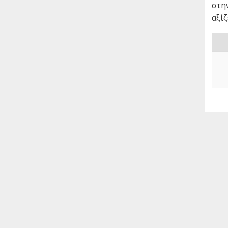
στη
αξίζ