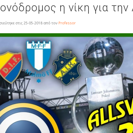
ονόδρομος η νίκη για την 
ιεύτηκε στις 25-05-2018
από τον
Professor