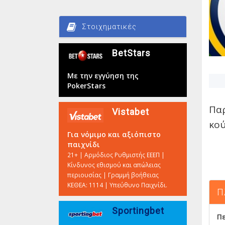
Στοιχηματικές
BetStars
Με την εγγύηση της
PokerStars
Παρ
Vistabet
κού
Για νόμιμο και αξιόπιστο
παιχνίδι
21+ | Αρμόδιος Ρυθμιστής ΕΕΕΠ |
Κίνδυνος εθισμού και απώλειας
περιουσίας | Γραμμή βοήθειας
ΚΕΘΕΑ: 1114 | Υπεύθυνο Παιχνίδι.
Π
Sportingbet
Π