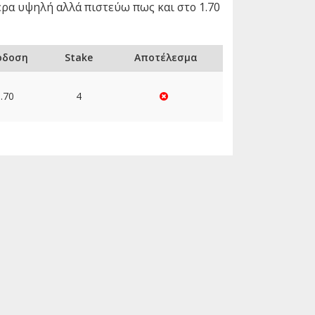
ερα υψηλή αλλά πιστεύω πως και στο 1.70
όδοση
Stake
Αποτέλεσμα
.70
4