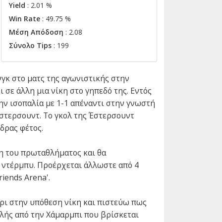
Yield
: 2.01 %
Win Rate
: 49.75 %
Μέση Απόδοση
: 2.08
Σύνολο Tips
: 199
νγκ στο ματς της αγωνιστικής στην
 σε άλλη μια νίκη στο γηπεδό της. Εντός
ην ισοπαλία με 1-1 απέναντι στην γνωστή
Έστερσουντ. Το γκολ της Έστερσουντ
έδρας φέτος.
χη του πρωταθλήματος και θα
ο ντέρμπυ. Προέρχεται άλλωστε από 4
riends Arena'.
έρι στην υπόθεση νίκη και πιστεύω πως
ολής από την Χάμαρμπι που βρίσκεται