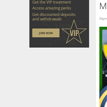
Μ
δημοσ