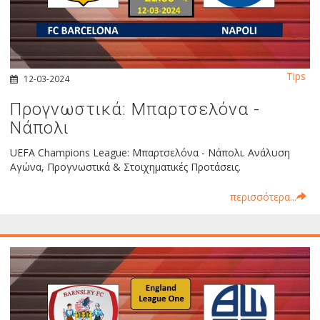
Tips
12-03-2024
Προγνωστικά: Μπαρτσελόνα -
Νάπολι
UEFA Champions League: Μπαρτσελόνα - Νάπολι. Ανάλυση
Αγώνα, Προγνωστικά & Στοιχηματικές Προτάσεις.
περισσότερα...