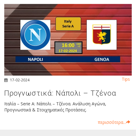
Tips
17-02-2024
Προγνωστικά: Νάπολι – Τζένοα
Ιταλία – Serie A: Νάπολι – Τζένοα. Ανάλυση Αγώνα,
Προγνωστικά & Στοιχηματικές Προτάσεις.
περισσότερα...