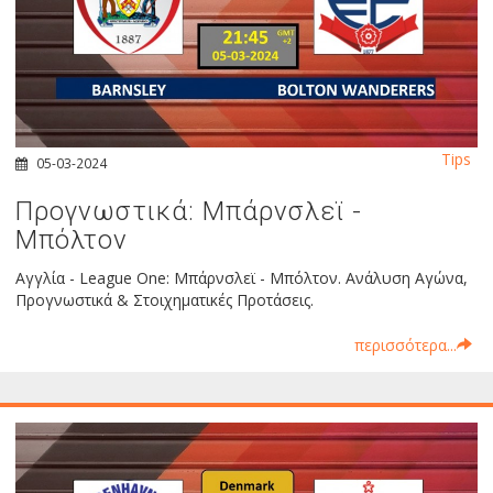
Tips
05-03-2024
Προγνωστικά: Μπάρνσλεϊ -
Μπόλτον
Αγγλία - League One: Μπάρνσλεϊ - Μπόλτον. Ανάλυση Αγώνα,
Προγνωστικά & Στοιχηματικές Προτάσεις.
περισσότερα...