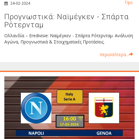
Tips
24-02-2024
Προγνωστικά: Ναϊμέγκεν - Σπάρτα
Ρότερνταμ
Ολλανδία – Eredivisie: Ναϊμέγκεν - Σπάρτα Ρότερνταμ. Ανάλυση
Αγώνα, Προγνωστικά & Στοιχηματικές Προτάσεις.
περισσότερα...