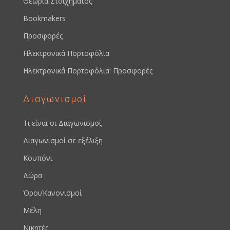
Θεωρία Στοιχήματος
Bookmakers
Προσφορές
Ηλεκτρονικά Πορτοφόλια
Ηλεκτρονικά Πορτοφόλια: Προσφορές
Διαγωνισμοί
Τι είναι οι Διαγωνισμοί;
Διαγωνισμοί σε εξέλιξη
Κουπόνι
Δώρα
Όροι/Κανονισμοί
Μέλη
Νικητές