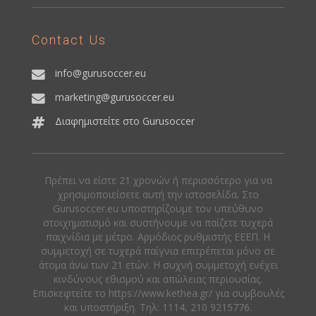
Contact Us
info@gurusoccer.eu
marketing@gurusoccer.eu
Διαφημιστείτε στο Gurusoccer
Πρέπει να είστε 21 χρονών ή περισσότερο για να
χρησιμοποιείσετε αυτή την ιστοσελίδα. Στο
Gurusoccer.eu υποστηρίζουμε τον υπεύθυνο
στοιχηματισμό και συστήνουμε να παίζετε τυχερά
παιχνίδια με μέτρο. Αρμόδιος ρυθμιστής ΕΕΕΠ. Η
συμμετοχή σε τυχερά παίγνια επιτρέπεται μόνο σε
άτομα άνω των 21 ετών. Η συχνή συμμετοχή ενέχει
κινδύνους εθισμού και απώλειας περιουσίας.
Eπισκεφτείτε το https://www.kethea.gr/ για συμβουλές
και υποστήριξη. Tηλ: 1114, 210 9215776.