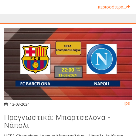
περισσότερα...
Tips
12-03-2024
Προγνωστικά: Μπαρτσελόνα -
Νάπολι
UEFA Champions League: Μπαρτσελόνα - Νάπολι. Ανάλυση