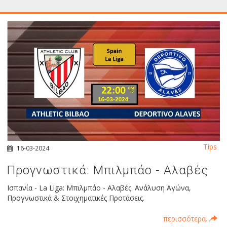
Tips
16-03-2024
Προγνωστικά: Μπιλμπάο - Αλαβές
Ισπανία - La Liga: Μπιλμπάο - Αλαβές. Ανάλυση Αγώνα,
Προγνωστικά & Στοιχηματικές Προτάσεις.
περισσότερα...