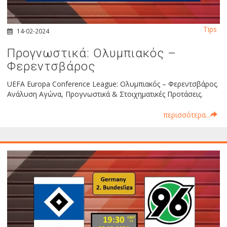
Tips
14-02-2024
Προγνωστικά: Ολυμπιακός –
Φερεντσβάρος
UEFA Europa Conference League: Ολυμπιακός – Φερεντσβάρος.
Ανάλυση Αγώνα, Προγνωστικά & Στοιχηματικές Προτάσεις.
περισσότερα...