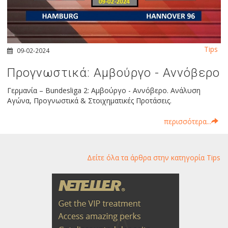
Tips
09-02-2024
Προγνωστικά: Αμβούργο - Αννόβερο
Γερμανία – Bundesliga 2: Αμβούργο - Αννόβερο. Ανάλυση
Αγώνα, Προγνωστικά & Στοιχηματικές Προτάσεις.
περισσότερα...
Δείτε όλα τα άρθρα στην κατηγορία Tips