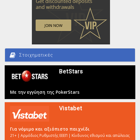
Στοιχηματικές
BetStars
Με την εγγύηση της PokerStars
Vistabet
Για νόμιμο και αξιόπιστο παιχνίδι
21+ | Αρμόδιος Ρυθμιστής ΕΕΕΠ | Κίνδυνος εθισμού και απώλειας