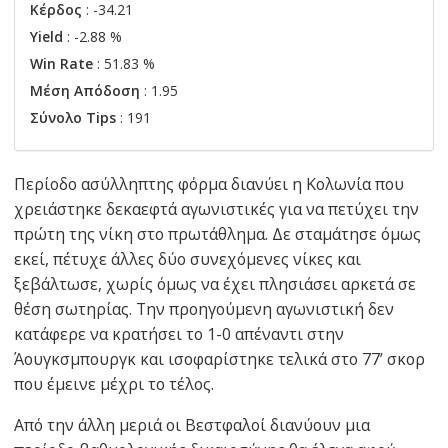
Κέρδος
: -34.21
Yield
: -2.88 %
Win Rate
: 51.83 %
Μέση Απόδοση
: 1.95
Σύνολο Tips
: 191
Περίοδο ασύλληπτης φόρμα διανύει η Κολωνία που
χρειάστηκε δεκαεφτά αγωνιστικές για να πετύχει την
πρώτη της νίκη στο πρωτάθλημα. Δε σταμάτησε όμως
εκεί, πέτυχε άλλες δύο συνεχόμενες νίκες και
ξεβάλτωσε, χωρίς όμως να έχει πλησιάσει αρκετά σε
θέση σωτηρίας. Την προηγούμενη αγωνιστική δεν
κατάφερε να κρατήσει το 1-0 απέναντι στην
Άουγκσμπουργκ και ισοφαρίστηκε τελικά στο 77’ σκορ
που έμεινε μέχρι το τέλος.
Από την άλλη μεριά οι Βεστφαλοί διανύουν μια