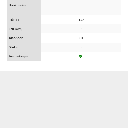
Bookmaker
Τύπος
1X2
Επιλογή
2
Απόδοση
2.00
Stake
5
Αποτέλεσμα