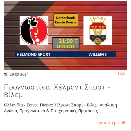
Tips
29-03-2024
Προγνωστικά: Χέλμοντ Σπορτ -
Βίλεμ
Ολλανδία - Eerste Divisie: Χέλμοντ Σπορτ - Βίλεμ. Ανάλυση
Αγώνα, Προγνωστικά & Στοιχηματικές Προτάσεις.
περισσότερα...