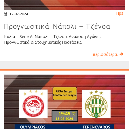
Tips
17-02-2024
Προγνωστικά: Νάπολι – Τζένοα
Ιταλία – Serie A: Νάπολι – Τζένοα. Ανάλυση Αγώνα,
Προγνωστικά & Στοιχηματικές Προτάσεις.
περισσότερα...