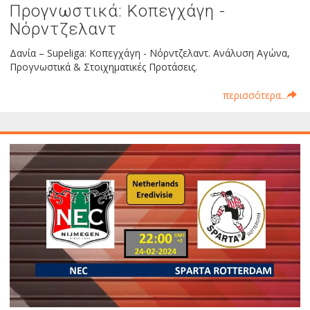
Προγνωστικά: Κοπεγχάγη -
Νόρντζελαντ
Δανία – Supeliga: Κοπεγχάγη - Νόρντζελαντ. Ανάλυση Αγώνα,
Προγνωστικά & Στοιχηματικές Προτάσεις.
περισσότερα...