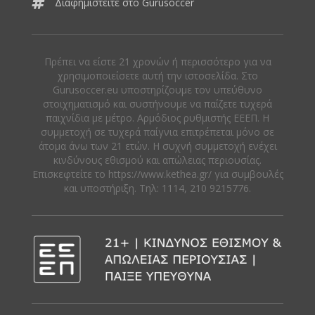
Διαφημιστείτε στο Gurusoccer
Πρέπει να είστε 21 χρονών ή περισσότερο για να
χρησιμοποιείσετε αυτή την ιστοσελίδα. Στο
Gurusoccer.eu υποστηρίζουμε τον υπεύθυνο
στοιχηματισμό και συστήνουμε να παίζετε τυχερά
παιχνίδια με μέτρο. Αρμόδιος ρυθμιστής ΕΕΕΠ. Η
συμμετοχή σε τυχερά παίγνια επιτρέπεται μόνο σε
άτομα άνω των 21 ετών. Η συχνή συμμετοχή ενέχει
κινδύνους εθισμού και απώλειας περιουσίας.
Eπισκεφτείτε το https://www.kethea.gr/ για συμβουλές
και υποστήριξη. Tηλ: 1114, 210 9215776.