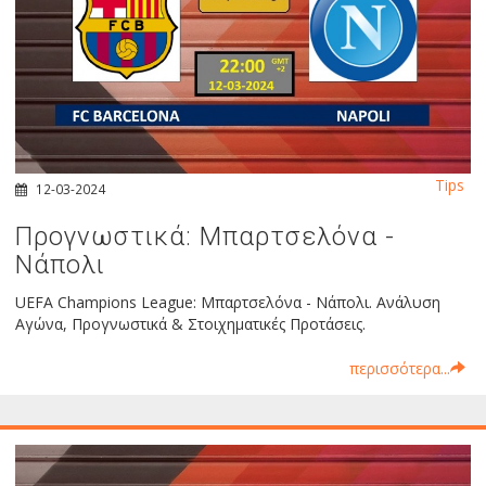
Tips
12-03-2024
Προγνωστικά: Μπαρτσελόνα -
Νάπολι
UEFA Champions League: Μπαρτσελόνα - Νάπολι. Ανάλυση
Αγώνα, Προγνωστικά & Στοιχηματικές Προτάσεις.
περισσότερα...