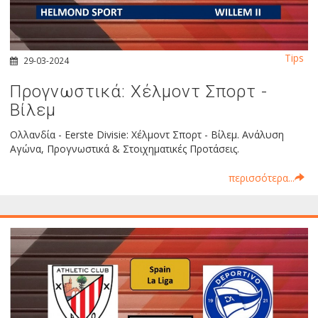
Tips
29-03-2024
Προγνωστικά: Χέλμοντ Σπορτ -
Βίλεμ
Ολλανδία - Eerste Divisie: Χέλμοντ Σπορτ - Βίλεμ. Ανάλυση
Αγώνα, Προγνωστικά & Στοιχηματικές Προτάσεις.
περισσότερα...