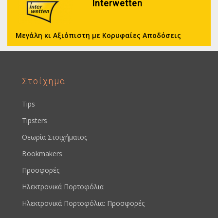
Interwetten
Μεγάλη κι Αξιόπιστη με Κορυφαίες Αποδόσεις
Στοίχημα
Tips
Tipsters
Θεωρία Στοιχήματος
Bookmakers
Προσφορές
Ηλεκτρονικά Πορτοφόλια
Ηλεκτρονικά Πορτοφόλια: Προσφορές