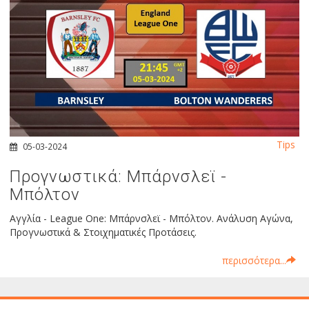
Tips
05-03-2024
Προγνωστικά: Μπάρνσλεϊ -
Μπόλτον
Αγγλία - League One: Μπάρνσλεϊ - Μπόλτον. Ανάλυση Αγώνα,
Προγνωστικά & Στοιχηματικές Προτάσεις.
περισσότερα...