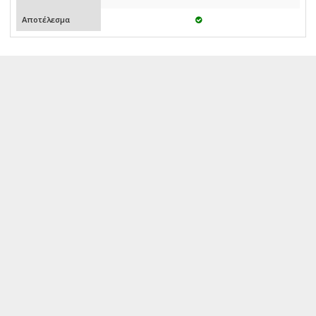
Αποτέλεσμα