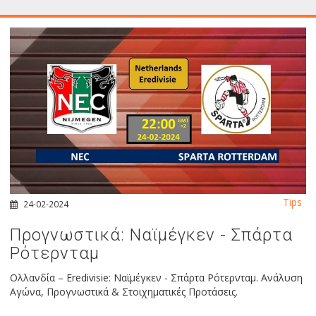
Tips
24-02-2024
Προγνωστικά: Ναϊμέγκεν - Σπάρτα
Ρότερνταμ
Ολλανδία – Eredivisie: Ναϊμέγκεν - Σπάρτα Ρότερνταμ. Ανάλυση
Αγώνα, Προγνωστικά & Στοιχηματικές Προτάσεις.