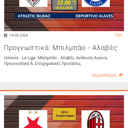
Tips
16-03-2024
Προγνωστικά: Μπιλμπάο - Αλαβές
Ισπανία - La Liga: Μπιλμπάο - Αλαβές. Ανάλυση Αγώνα,
Προγνωστικά & Στοιχηματικές Προτάσεις.
περισσότερα...