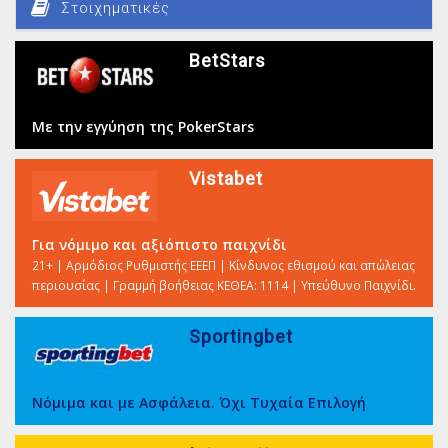
Στοιχηματικές
BetStars
Με την εγγύηση της PokerStars
Vistabet
Για νόμιμο και αξιόπιστο παιχνίδι
21+ | Αρμόδιος Ρυθμιστής ΕΕΕΠ | Κίνδυνος εθισμού και απώλειας
περιουσίας | Γραμμή βοήθειας ΚΕΘΕΑ: 1114 | Υπεύθυνο Παιχνίδι.
Sportingbet
Νόμιμα και με Ασφάλεια. Όχι Τυχαία Επιλογή