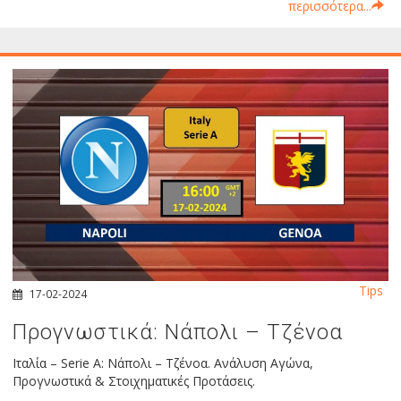
περισσότερα...
Tips
17-02-2024
Προγνωστικά: Νάπολι – Τζένοα
Ιταλία – Serie A: Νάπολι – Τζένοα. Ανάλυση Αγώνα,
Προγνωστικά & Στοιχηματικές Προτάσεις.