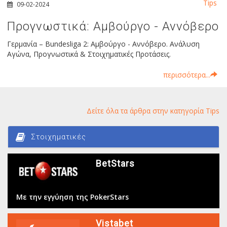
Tips
09-02-2024
Προγνωστικά: Αμβούργο - Αννόβερο
Γερμανία – Bundesliga 2: Αμβούργο - Αννόβερο. Ανάλυση
Αγώνα, Προγνωστικά & Στοιχηματικές Προτάσεις.
περισσότερα...
Δείτε όλα τα άρθρα στην κατηγορία Tips
Στοιχηματικές
BetStars
Με την εγγύηση της PokerStars
Vistabet