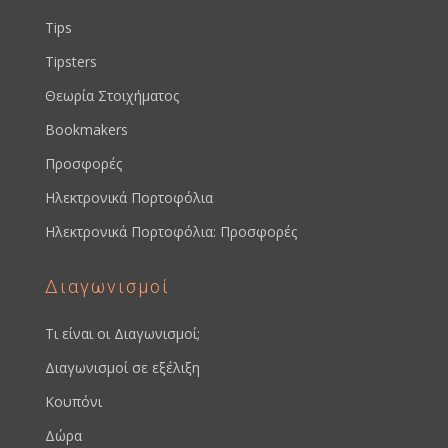
Tips
Tipsters
Θεωρία Στοιχήματος
Bookmakers
Προσφορές
Ηλεκτρονικά Πορτοφόλια
Ηλεκτρονικά Πορτοφόλια: Προσφορές
Διαγωνισμοί
Τι είναι οι Διαγωνισμοί;
Διαγωνισμοί σε εξέλιξη
Κουπόνι
Δώρα