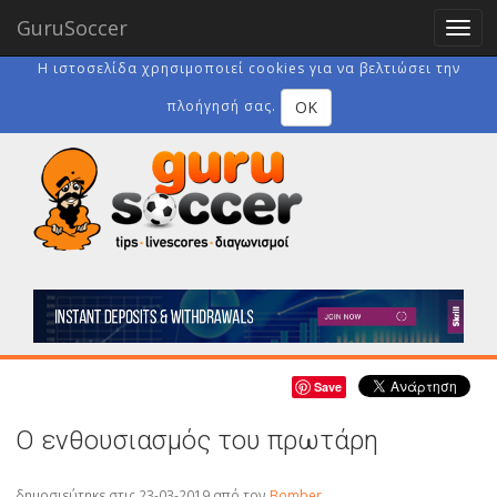
GuruSoccer
Togg
navig
Η ιστοσελίδα χρησιμοποιεί cookies για να βελτιώσει την
OK
πλοήγησή σας.
Save
Ο ενθουσιασμός του πρωτάρη
δημοσιεύτηκε στις 23-03-2019
από τον
Bomber