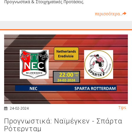
Προγνωστικά & Στοιχηματικές Προτάσεις.
περισσότερα...
Tips
24-02-2024
Προγνωστικά: Ναϊμέγκεν - Σπάρτα
Ρότερνταμ