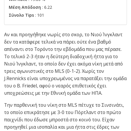
Μέση Απόδοση
: 6.22
Σύνολο Tips
: 101
Αν και προηγήθηκε νωρίς στο σκορ, το Νιού Ίνγκλαντ
δεν τα κατάφερε τελικά να πάρει ούτε ένα βαθμό
απέναντι στο Τορόντο την εβδομάδα που μας πέρασε.
Το τελικό 2-3 ήταν η δεύτερη διαδοχική ήττα για το
Νιού Ίνγκλαντ, το οποίο δεν έχει ακόμα νίκη μετά από
τρεις αγωνιστικές στο MLS (0-1-2). Χωρίς τον
J.Rennicks είναι υποχρεωμένος να παρατάξει την ομάδα
του ο B. Friedel, αφού ο νεαρός επιθετικός έχει
υποχρεώσεις με την Εθνική ομάδα των ΗΠΑ.
Την παρθενική του νίκη στο MLS πέτυχε το Σινσινάτι,
το οποίο επικράτησε με 3-0 του Πόρτλαντ στο πρώτο
παιχνίδι που έδωσε μπροστά στο κοινό του. Είχαν
προηγηθεί μια ισοπαλία και μια ήττα στις έδρες των