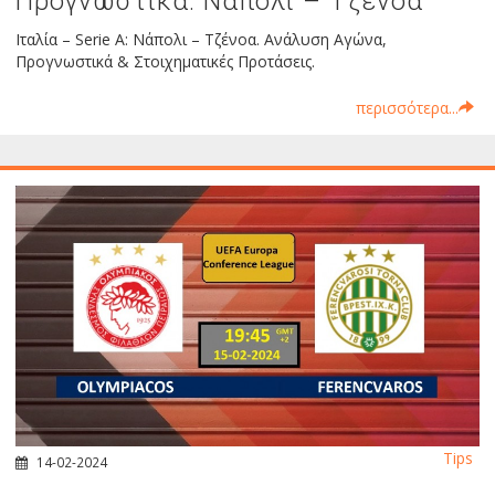
Προγνωστικά: Νάπολι – Τζένοα
Ιταλία – Serie A: Νάπολι – Τζένοα. Ανάλυση Αγώνα,
Προγνωστικά & Στοιχηματικές Προτάσεις.
περισσότερα...
Tips
14-02-2024