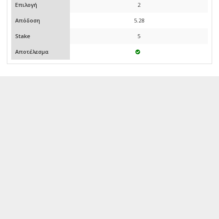
Επιλογή
2
Απόδοση
5.28
Stake
5
Αποτέλεσμα