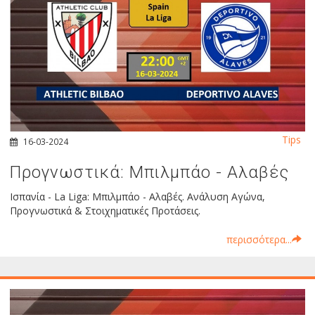
Tips
16-03-2024
Προγνωστικά: Μπιλμπάο - Αλαβές
Ισπανία - La Liga: Μπιλμπάο - Αλαβές. Ανάλυση Αγώνα,
Προγνωστικά & Στοιχηματικές Προτάσεις.
περισσότερα...