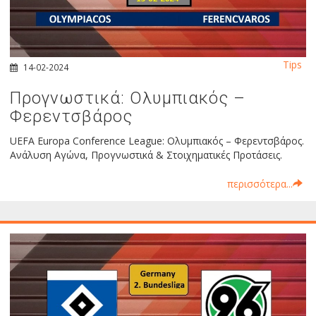
Tips
14-02-2024
Προγνωστικά: Ολυμπιακός –
Φερεντσβάρος
UEFA Europa Conference League: Ολυμπιακός – Φερεντσβάρος.
Ανάλυση Αγώνα, Προγνωστικά & Στοιχηματικές Προτάσεις.
περισσότερα...