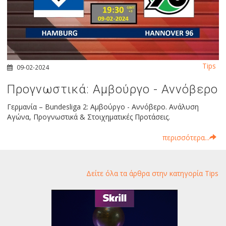
Tips
09-02-2024
Προγνωστικά: Αμβούργο - Αννόβερο
Γερμανία – Bundesliga 2: Αμβούργο - Αννόβερο. Ανάλυση
Αγώνα, Προγνωστικά & Στοιχηματικές Προτάσεις.
περισσότερα...
Δείτε όλα τα άρθρα στην κατηγορία Tips