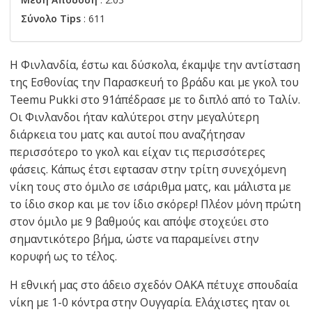
Σύνολο Tips
: 611
Η Φινλανδία, έστω και δύσκολα, έκαμψε την αντίσταση
της Εσθονίας την Παρασκευή το βράδυ και με γκολ του
Teemu Pukki στο 91΄απέδρασε με το διπλό από το Ταλίν.
Οι Φινλανδοι ήταν καλύτεροι στην μεγαλύτερη
διάρκεια του ματς και αυτοί που αναζήτησαν
περισσότερο το γκολ και είχαν τις περισσότερες
φάσεις. Κάπως έτσι εφτασαν στην τρίτη συνεχόμενη
νίκη τους στο όμιλο σε ισάριθμα ματς, και μάλιστα με
το ίδιο σκορ και με τον ίδιο σκόρερ! Πλέον μόνη πρώτη
στον όμιλο με 9 βαθμούς και απόψε στοχεύει στο
σημαντικότερο βήμα, ώστε να παραμείνει στην
κορυφή ως το τέλος.
Η εθνική μας στο άδειο σχεδόν ΟΑΚΑ πέτυχε σπουδαία
νίκη με 1-0 κόντρα στην Ουγγαρία. Ελάχιστες ηταν οι