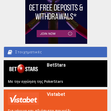
Στοιχηματικές
BetStars
Με την εγγύηση της PokerStars
Vistabet
Για νόμιμο και αξιόπιστο παιχνίδι