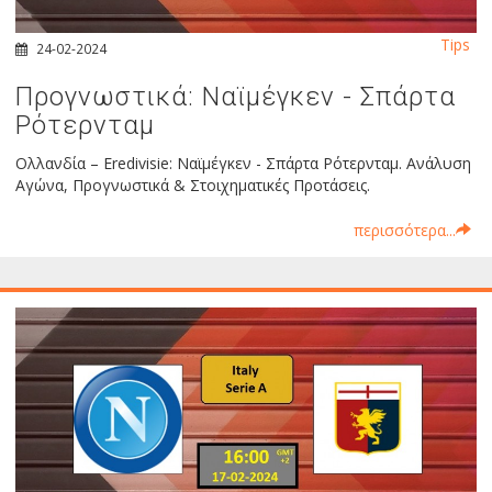
Tips
24-02-2024
Προγνωστικά: Ναϊμέγκεν - Σπάρτα
Ρότερνταμ
Ολλανδία – Eredivisie: Ναϊμέγκεν - Σπάρτα Ρότερνταμ. Ανάλυση
Αγώνα, Προγνωστικά & Στοιχηματικές Προτάσεις.
περισσότερα...