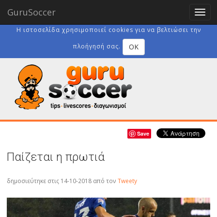
GuruSoccer
Togg
navig
Η ιστοσελίδα χρησιμοποιεί cookies για να βελτιώσει την
OK
πλοήγησή σας.
Save
Παίζεται η πρωτιά
δημοσιεύτηκε στις 14-10-2018
από τον
Tweety