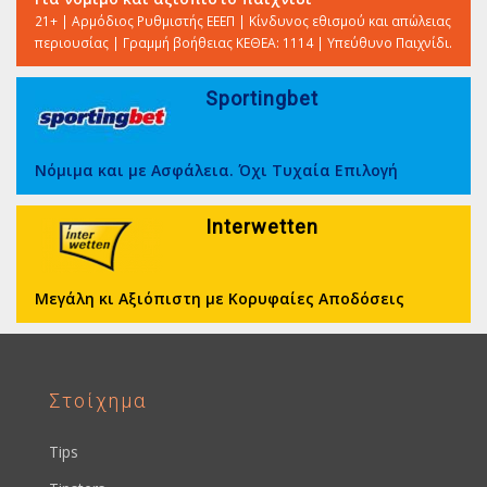
21+ | Αρμόδιος Ρυθμιστής ΕΕΕΠ | Κίνδυνος εθισμού και απώλειας
περιουσίας | Γραμμή βοήθειας ΚΕΘΕΑ: 1114 | Υπεύθυνο Παιχνίδι.
Sportingbet
Νόμιμα και με Ασφάλεια. Όχι Τυχαία Επιλογή
Interwetten
Μεγάλη κι Αξιόπιστη με Κορυφαίες Αποδόσεις
Στοίχημα
Tips