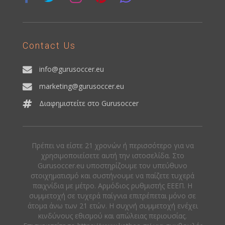
Contact Us
info@gurusoccer.eu
marketing@gurusoccer.eu
Διαφημιστείτε στο Gurusoccer
Πρέπει να είστε 21 χρονών ή περισσότερο για να
χρησιμοποιείσετε αυτή την ιστοσελίδα. Στο
Gurusoccer.eu υποστηρίζουμε τον υπεύθυνο
στοιχηματισμό και συστήνουμε να παίζετε τυχερά
παιχνίδια με μέτρο. Αρμόδιος ρυθμιστής ΕΕΕΠ. Η
συμμετοχή σε τυχερά παίγνια επιτρέπεται μόνο σε
άτομα άνω των 21 ετών. Η συχνή συμμετοχή ενέχει
κινδύνους εθισμού και απώλειας περιουσίας.