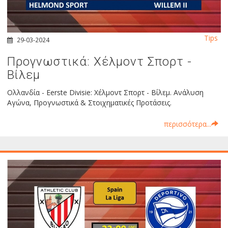
Tips
29-03-2024
Προγνωστικά: Χέλμοντ Σπορτ -
Βίλεμ
Ολλανδία - Eerste Divisie: Χέλμοντ Σπορτ - Βίλεμ. Ανάλυση
Αγώνα, Προγνωστικά & Στοιχηματικές Προτάσεις.
περισσότερα...