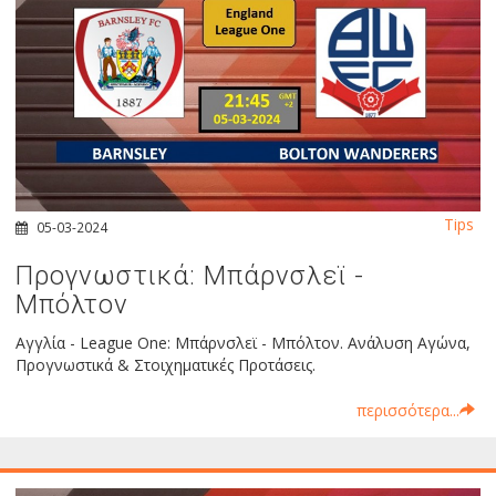
Tips
05-03-2024
Προγνωστικά: Μπάρνσλεϊ -
Μπόλτον
Αγγλία - League One: Μπάρνσλεϊ - Μπόλτον. Ανάλυση Αγώνα,
Προγνωστικά & Στοιχηματικές Προτάσεις.
περισσότερα...