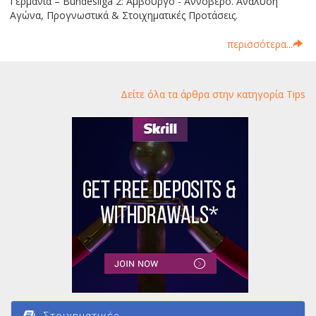
Γερμανία – Bundesliga 2: Αμβούργο - Αννόβερο. Ανάλυση
Αγώνα, Προγνωστικά & Στοιχηματικές Προτάσεις.
περισσότερα...
Δείτε όλα τα άρθρα στην κατηγορία Tips