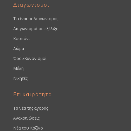
Διαγωνισμοί
Τι είναι οι Διαγωνισμοί;
Διαγωνισμοί σε εξέλιξη
Κουπόνι
Δώρα
Όροι/Κανονισμοί
Μέλη
Νικητές
Επικαιρότητα
Τα νέα της αγοράς
Ανακοινώσεις
Νέα του Καζίνο