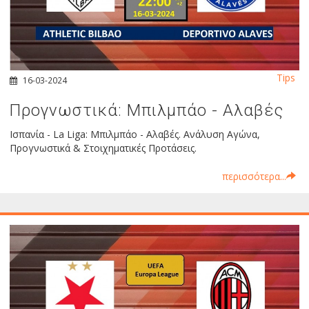
Tips
16-03-2024
Προγνωστικά: Μπιλμπάο - Αλαβές
Ισπανία - La Liga: Μπιλμπάο - Αλαβές. Ανάλυση Αγώνα,
Προγνωστικά & Στοιχηματικές Προτάσεις.
περισσότερα...