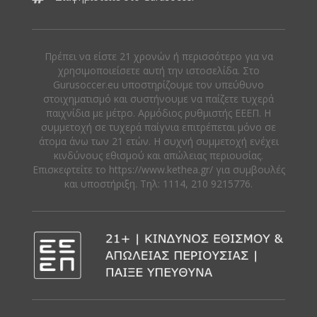
Πρέπει να είστε 21 χρονών ή περισσότερο για να
χρησιμοποιείσετε αυτή την ιστοσελίδα. Στο
Gurusoccer.eu υποστηρίζουμε τον υπεύθυνο
στοιχηματισμό και συστήνουμε να παίζετε τυχερά
παιχνίδια με μέτρο. Αρμόδιος ρυθμιστής ΕΕΕΠ. Η
συμμετοχή σε τυχερά παίγνια επιτρέπεται μόνο σε
άτομα άνω των 21 ετών. Η συχνή συμμετοχή ενέχει
κινδύνους εθισμού και απώλειας περιουσίας.
Eπισκεφτείτε το https://www.kethea.gr/ για συμβουλές
και υποστήριξη. Tηλ: 1114, 210 9215776.