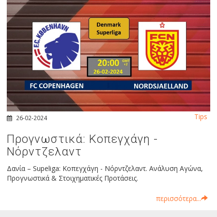
Tips
26-02-2024
Προγνωστικά: Κοπεγχάγη -
Νόρντζελαντ
Δανία – Supeliga: Κοπεγχάγη - Νόρντζελαντ. Ανάλυση Αγώνα,
Προγνωστικά & Στοιχηματικές Προτάσεις.
περισσότερα...