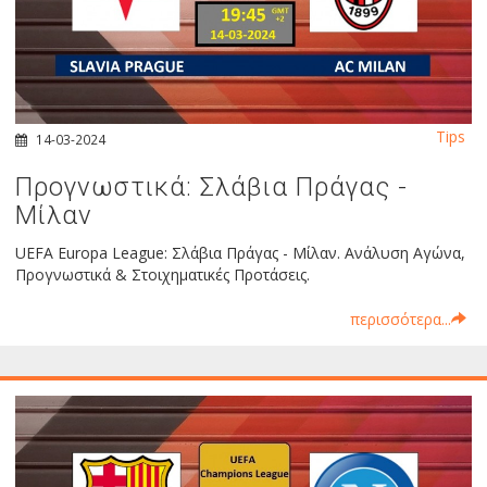
Tips
14-03-2024
Προγνωστικά: Σλάβια Πράγας -
Μίλαν
UEFA Europa League: Σλάβια Πράγας - Μίλαν. Ανάλυση Αγώνα,
Προγνωστικά & Στοιχηματικές Προτάσεις.
περισσότερα...