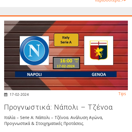
Tips
17-02-2024
Προγνωστικά: Νάπολι – Τζένοα
Ιταλία – Serie A: Νάπολι – Τζένοα. Ανάλυση Αγώνα,
Προγνωστικά & Στοιχηματικές Προτάσεις.