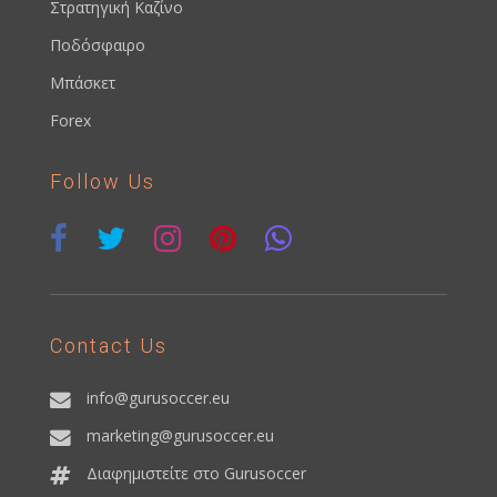
Στρατηγική Καζίνο
Ποδόσφαιρο
Μπάσκετ
Forex
Follow Us
Contact Us
info@gurusoccer.eu
marketing@gurusoccer.eu
Διαφημιστείτε στο Gurusoccer