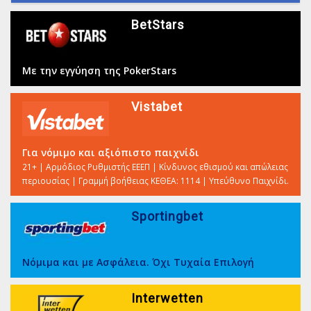
BetStars
Με την εγγύηση της PokerStars
Vistabet
Για νόμιμο και αξιόπιστο παιχνίδι
21+ | Αρμόδιος Ρυθμιστής ΕΕΕΠ | Κίνδυνος εθισμού και απώλειας
περιουσίας | Γραμμή βοήθειας ΚΕΘΕΑ: 1114 | Υπεύθυνο Παιχνίδι.
Sportingbet
Νόμιμα και με Ασφάλεια. Όχι Τυχαία Επιλογή
Interwetten