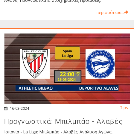
Αγώνα, Προγνωστικά & Στοιχηματικές Προτάσεις.
περισσότερα...
Tips
16-03-2024
Προγνωστικά: Μπιλμπάο - Αλαβές
Ισπανία - La Liga: Μπιλμπάο - Αλαβές. Ανάλυση Αγώνα,