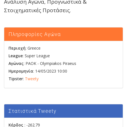
Ανάλυση Αγώνα, Προγνωστικά &
Στοιχηματικές Προτάσεις.
Πληροφορίες Αγώνα
Περιοχή
: Greece
League
: Super League
Αγώνας
:
PAOK
-
Olympiakos Piraeus
Ημερομηνία
: 14/05/2023 10:00
Tipster
:
Tweety
Στατιστικά Tweety
Κέρδος
: -262.79