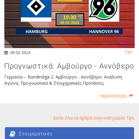
Tips
09-02-2024
Προγνωστικά: Αμβούργο - Αννόβερο
Γερμανία – Bundesliga 2: Αμβούργο - Αννόβερο. Ανάλυση
Αγώνα, Προγνωστικά & Στοιχηματικές Προτάσεις.
περισσότερα...
Δείτε όλα τα άρθρα στην κατηγορία Tips
Στοιχηματικές