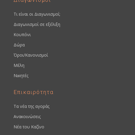
Τι είναι οι Διαγωνισμοί;
Διαγωνισμοί σε εξέλιξη
Κουπόνι
Δώρα
Όροι/Κανονισμοί
Μέλη
Νικητές
Επικαιρότητα
Τα νέα της αγοράς
Ανακοινώσεις
Νέα του Καζίνο