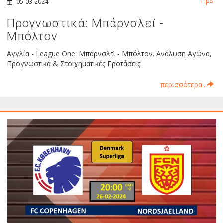
Tips
05-03-2024
Προγνωστικά: Μπάρνσλεϊ -
Μπόλτον
Αγγλία - League One: Μπάρνσλεϊ - Μπόλτον. Ανάλυση Αγώνα,
Προγνωστικά & Στοιχηματικές Προτάσεις.
περισσότερα...