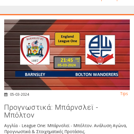
Tips
05-03-2024
Προγνωστικά: Μπάρνσλεϊ -
Μπόλτον
Αγγλία - League One: Μπάρνσλεϊ - Μπόλτον. Ανάλυση Αγώνα,
Προγνωστικά & Στοιχηματικές Προτάσεις.