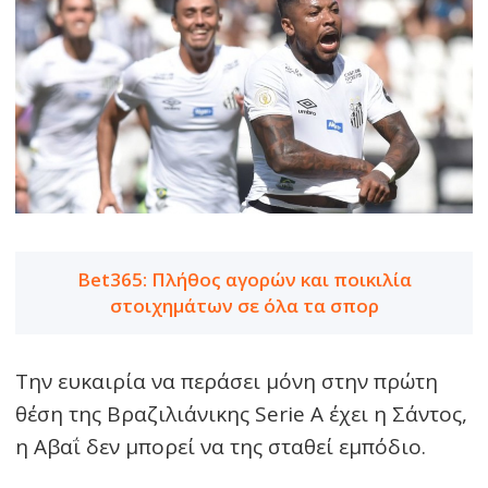
Bet365: Πλήθος αγορών και ποικιλία
στοιχημάτων σε όλα τα σπορ
Την ευκαιρία να περάσει μόνη στην πρώτη
θέση της Βραζιλιάνικης Serie A έχει η Σάντος,
η Αβαΐ δεν μπορεί να της σταθεί εμπόδιο.