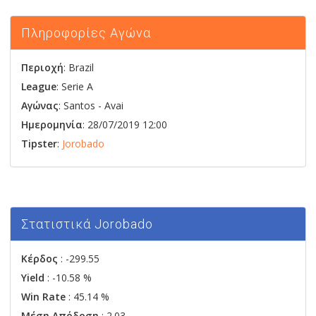
Πληροφορίες Αγώνα
Περιοχή
: Brazil
League
: Serie A
Αγώνας
:
Santos
-
Avai
Ημερομηνία
: 28/07/2019 12:00
Tipster
:
Jorobado
Στατιστικά Jorobado
Κέρδος
: -299.55
Yield
: -10.58 %
Win Rate
: 45.14 %
Μέση Απόδοση
: 2.03