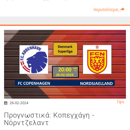
περισσότερα...
Tips
26-02-2024
Προγνωστικά: Κοπεγχάγη -
Νόρντζελαντ