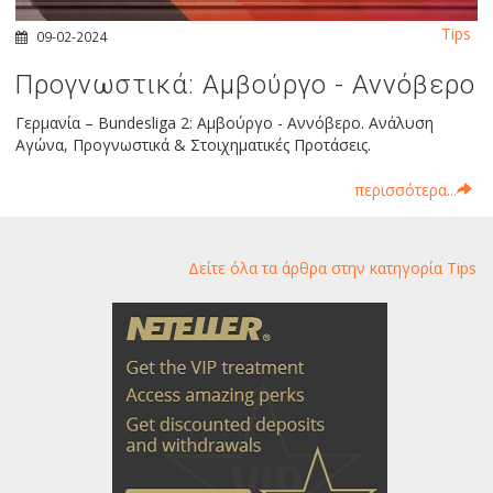
Tips
09-02-2024
Προγνωστικά: Αμβούργο - Αννόβερο
Γερμανία – Bundesliga 2: Αμβούργο - Αννόβερο. Ανάλυση
Αγώνα, Προγνωστικά & Στοιχηματικές Προτάσεις.
περισσότερα...
Δείτε όλα τα άρθρα στην κατηγορία Tips