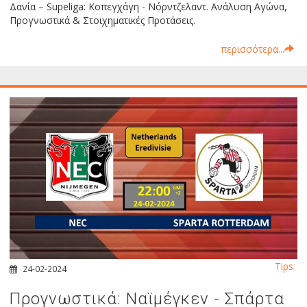
Δανία – Supeliga: Κοπεγχάγη - Νόρντζελαντ. Ανάλυση Αγώνα,
Προγνωστικά & Στοιχηματικές Προτάσεις.
περισσότερα...
Tips
24-02-2024
Προγνωστικά: Ναϊμέγκεν - Σπάρτα