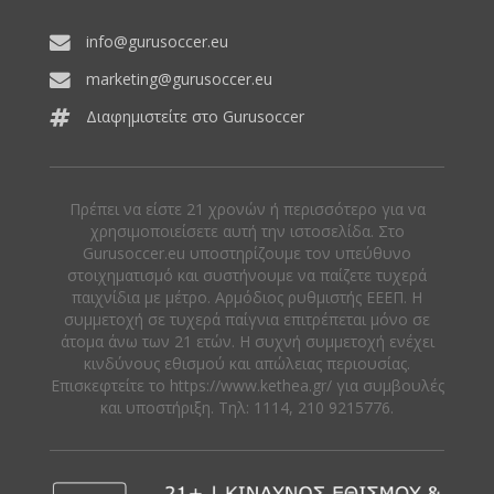
info@gurusoccer.eu
marketing@gurusoccer.eu
Διαφημιστείτε στο Gurusoccer
Πρέπει να είστε 21 χρονών ή περισσότερο για να
χρησιμοποιείσετε αυτή την ιστοσελίδα. Στο
Gurusoccer.eu υποστηρίζουμε τον υπεύθυνο
στοιχηματισμό και συστήνουμε να παίζετε τυχερά
παιχνίδια με μέτρο. Αρμόδιος ρυθμιστής ΕΕΕΠ. Η
συμμετοχή σε τυχερά παίγνια επιτρέπεται μόνο σε
άτομα άνω των 21 ετών. Η συχνή συμμετοχή ενέχει
κινδύνους εθισμού και απώλειας περιουσίας.
Eπισκεφτείτε το https://www.kethea.gr/ για συμβουλές
και υποστήριξη. Tηλ: 1114, 210 9215776.