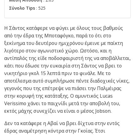
Σύνολο Tips
: 525
H Σάντος κατάφερε να φύγει με όλους τους βαθμούς
από την έδρα της Μποταφόγκο, παρά το ότι στο
ξεκίνημα του δευτέρου ημιχρόνου έμεινε με παίκτη
λιγότερο στον αγωνιστικό χώρο. Ωστόσο, και η
αντίπαλός της είδε ποδοσφαιριστή της να αποβάλλεται,
κάτι που έδωσε την ευκαιρία στη Σάντος να βρει το
νικητήριο γκολ 15 λεπτά πριν το φινάλε. Με το
αποτέλεσμα αυτό συμπλήρωσε πέντε διαδοχικές νίκες,
γεγονός που της επέτρεψε να πιάσει την Παλμέιρας
στην κορυφή της κατάταξης. Ο αμυντικός Lucas
Verissimo χάνει το παιχνίδι μετά την αποβολή του,
εκτός μάχης συνεχίζει να είναι ο μέσος Jobson.
Δεν τα κατάφερε η Αβαΐ να βρει δίχτυα στην εντός
έδρας αναμέτρηση κόντρα στην Γκοΐας. Έτσι