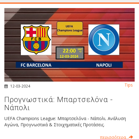
Tips
12-03-2024
Προγνωστικά: Μπαρτσελόνα -
Νάπολι
UEFA Champions League: Μπαρτσελόνα - Νάπολι. Ανάλυση
Αγώνα, Προγνωστικά & Στοιχηματικές Προτάσεις.
περισσότερα...