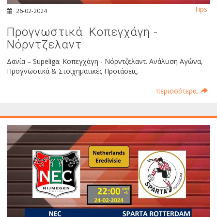
Tips
26-02-2024
Προγνωστικά: Κοπεγχάγη -
Νόρντζελαντ
Δανία – Supeliga: Κοπεγχάγη - Νόρντζελαντ. Ανάλυση Αγώνα,
Προγνωστικά & Στοιχηματικές Προτάσεις.
περισσότερα...