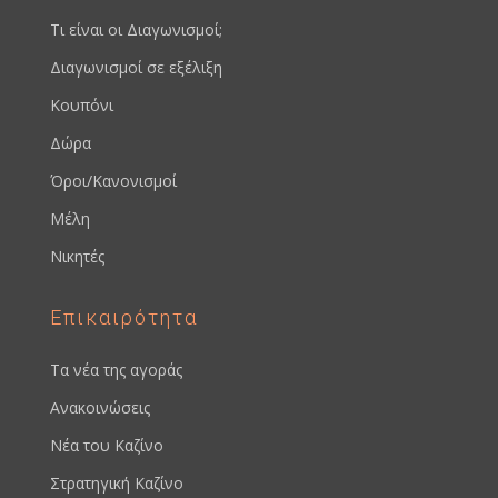
Τι είναι οι Διαγωνισμοί;
Διαγωνισμοί σε εξέλιξη
Κουπόνι
Δώρα
Όροι/Κανονισμοί
Μέλη
Νικητές
Επικαιρότητα
Τα νέα της αγοράς
Ανακοινώσεις
Νέα του Καζίνο
Στρατηγική Καζίνο