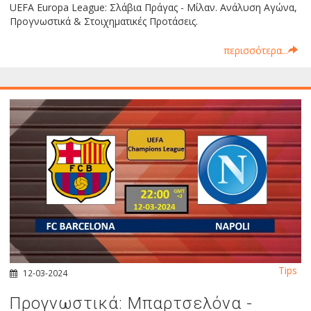
UEFA Europa League: Σλάβια Πράγας - Μίλαν. Ανάλυση Αγώνα,
Προγνωστικά & Στοιχηματικές Προτάσεις.
περισσότερα...
Tips
12-03-2024
Προγνωστικά: Μπαρτσελόνα -