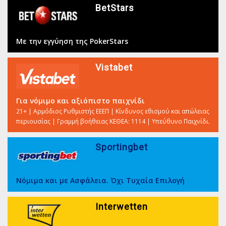
BetStars
Με την εγγύηση της PokerStars
Vistabet
Για νόμιμο και αξιόπιστο παιχνίδι
21+ | Αρμόδιος Ρυθμιστής ΕΕΕΠ | Κίνδυνος εθισμού και απώλειας
περιουσίας | Γραμμή βοήθειας ΚΕΘΕΑ: 1114 | Υπεύθυνο Παιχνίδι.
Sportingbet
Νόμιμα και με Ασφάλεια. Όχι Τυχαία Επιλογή
Interwetten