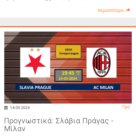
περισσότερα...
Tips
14-03-2024
Προγνωστικά: Σλάβια Πράγας -
Μίλαν