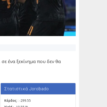
 σε ένα ξεκίνημα που δεν θα
Στατιστικά Jorobado
Κέρδος
: -299.55
Yield
: -10.58 %