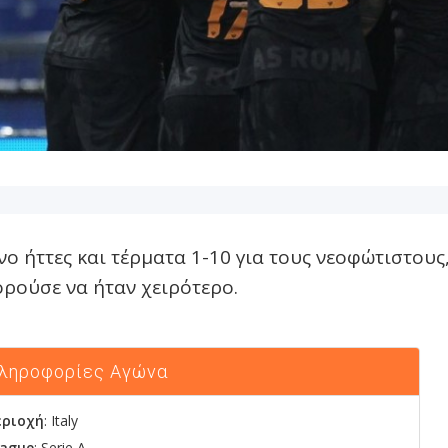
ο ήττες και τέρματα 1-10 για τους νεοφώτιστους,
ρούσε να ήταν χειρότερο.
ληροφορίες Αγώνα
εριοχή
: Italy
eague
: Serie A