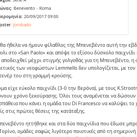
γώνας
:
Benevento
-
Roma
μερομηνία
: 20/09/2017 09:00
pster
:
Jorobado
 θα ήθελα να ήμουν φίλαθλος της Μπενεβέντο αυτή την εβδο
ολι στο «San Paolo» και απόψε το εξίσου δύσκολο παιχνίδι
 αποδειχθεί μέχρι στιγμής γολγοθάς για τη Μπενεβέντο, η ο
θετικός των νεοφώστων Lemmello δεν υπολογίζεται, με τον 
τενέρ του στη γραμμή κρούσης.
μα είχε εύκολο παιχνίδι (3-0 την Βερόνα), με τους K.Strootma
ρνουν χρόνο ξεκούρασης. Όλοι τους αναμένεται να δώσουν 
σπάθεια που κάνει η ομάδα του Di Francesco να καλύψει το
ς στις πρώτες θέσεις της κατάταξης.
πενεβέντο ηττήθηκε και στα δύο παιχνίδια που έδωσε μπρο
Τορίνο, ομάδες σαφώς λιγότερο ποιοτικές από τη σημερινή 