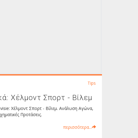
Tips
ά: Χέλμοντ Σπορτ - Βίλεμ
ivisie: Χέλμοντ Σπορτ - Βίλεμ. Ανάλυση Αγώνα,
χηματικές Προτάσεις.
περισσότερα...