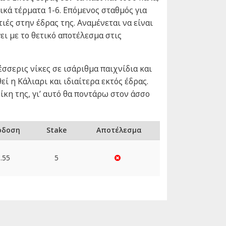
ικά τέρματα 1-6. Επόμενος σταθμός για
ιές στην έδρας της. Αναμένεται να είναι
ει με το θετικό αποτέλεσμα στις
σσερις νίκες σε ισάριθμα παιχνίδια και
ί η Κάλιαρι και ιδιαίτερα εκτός έδρας.
ίκη της, γι’ αυτό θα ποντάρω στον άσσο
όδοση
Stake
Αποτέλεσμα
.55
5