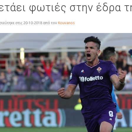
ετάει φωτιές στην έδρα τ
ιεύτηκε στις 20-10-2018
από τον
Kouvanos