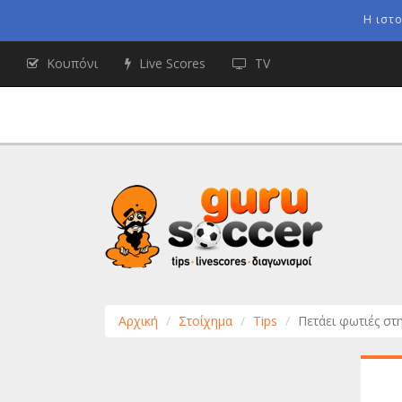
Η ιστ
Κουπόνι
Live Scores
TV
Αρχική
Στοίχημα
Tips
Πετάει φωτιές στ