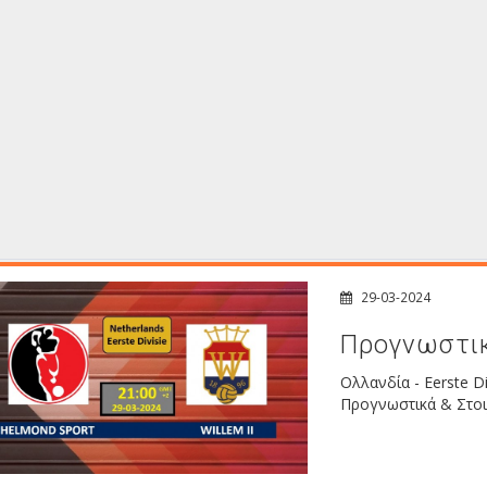
29-03-2024
Προγνωστικ
Ολλανδία - Eerste D
Προγνωστικά & Στοι