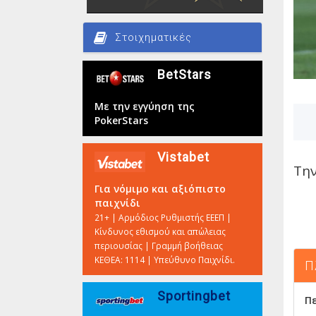
Στοιχηματικές
BetStars
Με την εγγύηση της
PokerStars
Vistabet
Την
Για νόμιμο και αξιόπιστο
παιχνίδι
21+ | Αρμόδιος Ρυθμιστής ΕΕΕΠ |
Κίνδυνος εθισμού και απώλειας
περιουσίας | Γραμμή βοήθειας
ΚΕΘΕΑ: 1114 | Υπεύθυνο Παιχνίδι.
Π
Sportingbet
Π