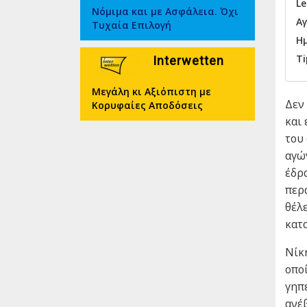
L
Νόμιμα και με Ασφάλεια. Όχι
Α
Τυχαία Επιλογή
Η
Ti
Interwetten
Μεγάλη κι Αξιόπιστη με
Δεν
Κορυφαίες Αποδόσεις
και 
του 
αγών
έδρα
περά
θέλε
κατ
Νίκ
οποί
γηπε
ανέβ