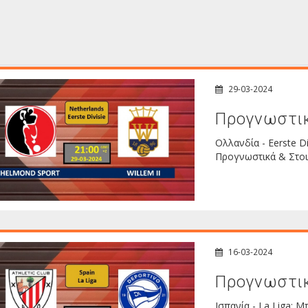
29-03-2024
Προγνωστικ
Ολλανδία - Eerste D
Προγνωστικά & Στοι
16-03-2024
Προγνωστικ
Ισπανία - La Liga: 