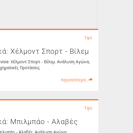
Tips
ά: Χέλμοντ Σπορτ - Βίλεμ
ivisie: Χέλμοντ Σπορτ - Βίλεμ. Ανάλυση Αγώνα,
χηματικές Προτάσεις.
περισσότερα...
Tips
ά: Μπιλμπάο - Αλαβές
Μπιλμπάο - Αλαβές. Ανάλυση Αγώνα,