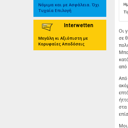
Η
Νόμιμα και με Ασφάλεια. Όχι
Τυχαία Επιλογή
Ti
Interwetten
Οι 
σε θ
Μεγάλη κι Αξιόπιστη με
Κορυφαίες Αποδόσεις
πολ
Μπο
κατ
από
Από 
ακόμ
επτά
ήττα
στα
επί
Μοι