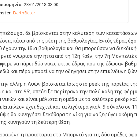
μερομηνία
: 28/01/2018 08:00
pster
:
DarthBeter
γηπεδούχοι δε βρίσκονται στην καλύτερη των καταστάσεων
έσεις κάτω από της μέση της βαθμολογίας. Εντός έδρας έχο
ύ έχουν την ίδια βαθμολογία και θα μπορούσαν να διεκδική
ρντό γνώρισε την ήττα από τη 12η Καέν, την 7η Μονπελιέ 
άφερε να πάρει δύο νίκες εκτός έδρας που της έδωσαν βαθμ
 εδώ και πέρα μπορεί να την οδηγήσει στην επικίνδυνη ζών
την άλλη, η Λυών βρίσκεται ίσως στο peek της πορείας της
η και στο 95’, απέδειξε περίτρανα την πολύ καλή της φόρμ
 νικών και είναι μάλιστα η ομάδα με το καλύτερο ρεκόρ καθώ
. Επιπλέον έχει δεχτεί και τα λιγότερα γκολ, 9 σύνολο σε 
 ύψη θα κυνηγήσει ξεκάθαρα τη νίκη για να ξεφύγει ακόμη
σης κυνηγούν τη δεύτερη θέση.
ρασμένη η προϊστορία στο Μπορντό για τις δύο ομάδες αφο