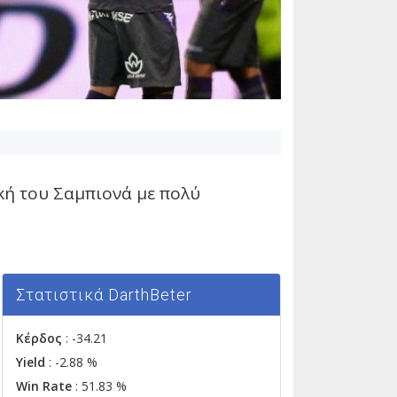
ική του Σαμπιονά με πολύ
Στατιστικά DarthBeter
Κέρδος
: -34.21
Yield
: -2.88 %
Win Rate
: 51.83 %