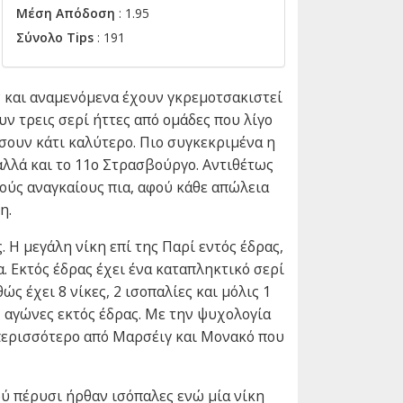
Μέση Απόδοση
: 1.95
Σύνολο Tips
: 191
 και αναμενόμενα έχουν γκρεμοτσακιστεί
υν τρεις σερί ήττες από ομάδες που λίγο
σουν κάτι καλύτερο. Πιο συγκεκριμένα η
αλλά και το 11ο Στρασβούργο. Αντιθέτως
ούς αναγκαίους πια, αφού κάθε απώλεια
η.
. Η μεγάλη νίκη επί της Παρί εντός έδρας,
α. Εκτός έδρας έχει ένα καταπληκτικό σερί
ς έχει 8 νίκες, 2 ισοπαλίες και μόλις 1
11 αγώνες εκτός έδρας. Με την ψυχολογία
 περισσότερο από Μαρσέιγ και Μονακό που
ύ πέρυσι ήρθαν ισόπαλες ενώ μία νίκη