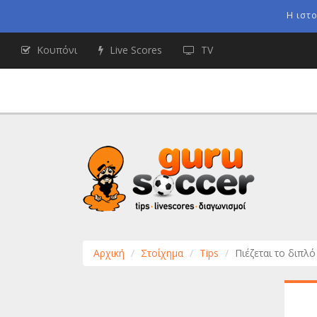
Η ιστ
Κουπόνι
Live Scores
TV
Αρχική
Στοίχημα
Tips
Πιέζεται το διπλ