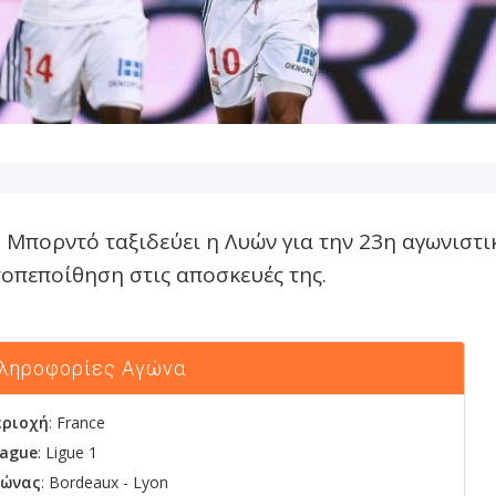
 Μπορντό ταξιδεύει η Λυών για την 23η αγωνιστ
οπεποίθηση στις αποσκευές της.
ληροφορίες Αγώνα
εριοχή
: France
eague
: Ligue 1
γώνας
:
Bordeaux
-
Lyon