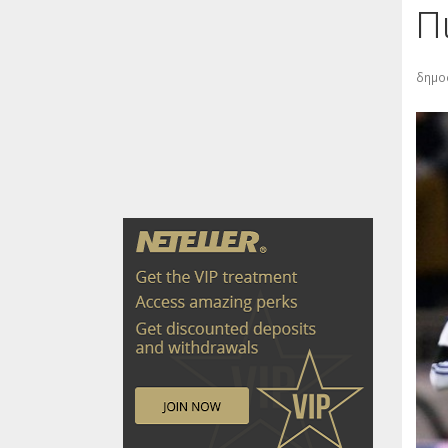
Π
δημοσ