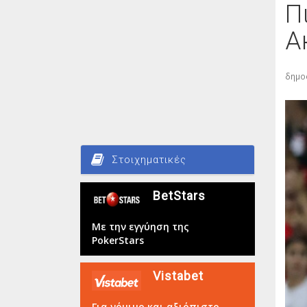
Π
Α
δημοσ
Στοιχηματικές
BetStars
Με την εγγύηση της
PokerStars
Vistabet
Για νόμιμο και αξιόπιστο