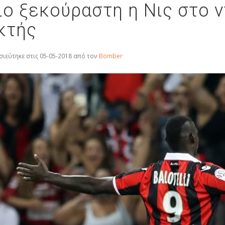
ιο ξεκούραστη η Νις στο 
κτής
ιεύτηκε στις 05-05-2018
από τον
Bomber