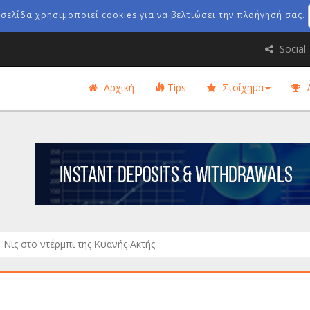
οσελίδα χρησιμοποιεί cookies για να βελτιώσει την πλοήγησή σας.
Social
Αρχική
Tips
Στοίχημα
Δ
 Νις στο ντέρμπι της Κυανής Ακτής