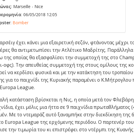
γώνας
:
Marseille
-
Nice
μερομηνία
: 06/05/2018 12:05
pster
:
Bomber
ρσέιγ έχει κάνει μια εξαιρετική σεζόν, φτάνοντας μέχρι τ
έρες θα αντιμετωπίσει την Ατλέτικο Μαδρίτης. Παράλληλα δ
ω της οποίας θα εξασφαλίσει την συμμετοχή της στο Cham
έι-οφς). Την απευθείας συμμετοχή της στους ομίλους της 
ρεί να κερδίσει φυσικά και με την κατάκτηση του τροπαίου
ης για το παιχνίδι της Κυριακής παραμένει ο Κ.Μήτρογλου 
 Europa League.
καλή κατάσταση βρίσκεται η Νις, η οποία μετά τον Φλεβάρ
νίδια, έχει μόλις μια ήττα σε 9 παιχνίδια πρωταθλήματος (
έν. Με το ντεμαράζ αυτό ξαναμπήκε στην διεκδίκηση της 6η
το Europa League της ερχόμενης περιόδου. Ο παρτενέρ του 
ισε την τιμωρία του κι επιστρέφει στο ντέρμπι της Κυανής