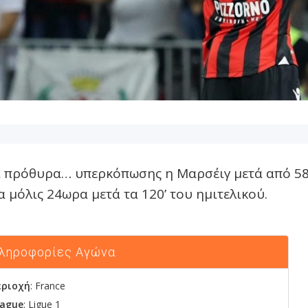
 πρόθυρα… υπερκόπωσης η Μαρσέιγ μετά από 58 
α μόλις 24ωρα μετά τα 120’ του ημιτελικού.
ληροφορίες Αγώνα
εριοχή
: France
eague
: Ligue 1