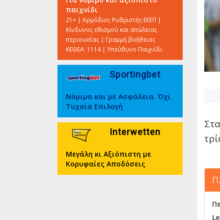
παιχνίδι
21+ | Αρμόδιος Ρυθμιστής ΕΕΕΠ |
Κίνδυνος εθισμού και απώλειας
περιουσίας | Γραμμή βοήθειας
ΚΕΘΕΑ: 1114 | Υπεύθυνο Παιχνίδι.
Sportingbet
Νόμιμα και με Ασφάλεια. Όχι
Τυχαία Επιλογή
Στα
Interwetten
τρί
Μεγάλη κι Αξιόπιστη με
Κορυφαίες Αποδόσεις
Π
Π
L