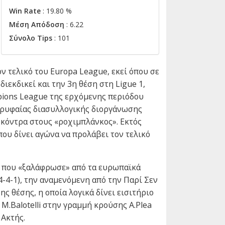
Win Rate
: 19.80 %
Μέση Απόδοση
: 6.22
Σύνολο Tips
: 101
ον τελικό του Europa League, εκεί όπου σε
ιεκδικεί και την 3η θέση στη Ligue 1,
pions League της ερχόμενης περιόδου
κορυφαίας διασυλλογικής διοργάνωσης
 κόντρα στους «ροχιμπλάνκος». Εκτός
που δίνει αγώνα να προλάβει τον τελικό
η που «ξαλάφρωσε» από τα ευρωπαϊκά
4-4-1), την αναμενόμενη από την Παρί Σεν
ς θέσης, η οποία λογικά δίνει εισιτήριο
M.Balotelli στην γραμμή κρούσης A.Plea
 Ακτής.