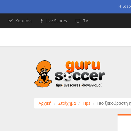
Η ιστ
Κουπόνι
Live Scores
TV
Αρχική
Στοίχημα
Tips
Πιο ξεκούραστη η