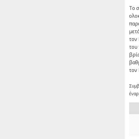
Το 
ολο
παρ
μετ
τον
του 
βρί
βαθ
τον 
Συμβ
έναρ