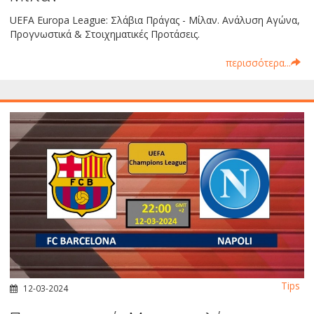
UEFA Europa League: Σλάβια Πράγας - Μίλαν. Ανάλυση Αγώνα,
Προγνωστικά & Στοιχηματικές Προτάσεις.
περισσότερα...
Tips
12-03-2024