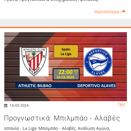
περισσότερα...
Tips
16-03-2024
Προγνωστικά: Μπιλμπάο - Αλαβές
Ισπανία - La Liga: Μπιλμπάο - Αλαβές. Ανάλυση Αγώνα,