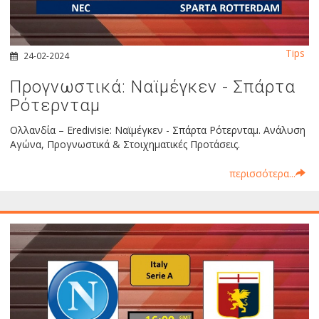
Tips
24-02-2024
Προγνωστικά: Ναϊμέγκεν - Σπάρτα
Ρότερνταμ
Ολλανδία – Eredivisie: Ναϊμέγκεν - Σπάρτα Ρότερνταμ. Ανάλυση
Αγώνα, Προγνωστικά & Στοιχηματικές Προτάσεις.
περισσότερα...