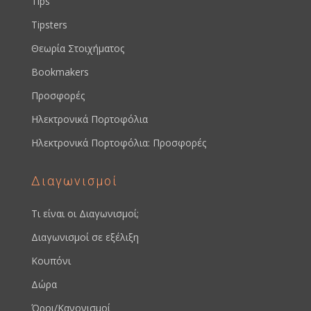
Tips
Tipsters
Θεωρία Στοιχήματος
Bookmakers
Προσφορές
Ηλεκτρονικά Πορτοφόλια
Ηλεκτρονικά Πορτοφόλια: Προσφορές
Διαγωνισμοί
Τι είναι οι Διαγωνισμοί;
Διαγωνισμοί σε εξέλιξη
Κουπόνι
Δώρα
Όροι/Κανονισμοί