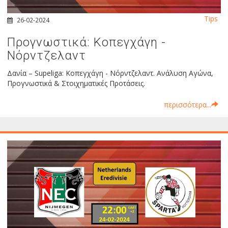
Tips
26-02-2024
Προγνωστικά: Κοπεγχάγη -
Νόρντζελαντ
Δανία – Supeliga: Κοπεγχάγη - Νόρντζελαντ. Ανάλυση Αγώνα,
Προγνωστικά & Στοιχηματικές Προτάσεις.
περισσότερα...