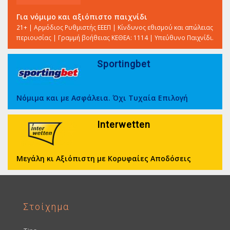
Για νόμιμο και αξιόπιστο παιχνίδι
21+ | Αρμόδιος Ρυθμιστής ΕΕΕΠ | Κίνδυνος εθισμού και απώλειας
περιουσίας | Γραμμή βοήθειας ΚΕΘΕΑ: 1114 | Υπεύθυνο Παιχνίδι.
Sportingbet
Νόμιμα και με Ασφάλεια. Όχι Τυχαία Επιλογή
Interwetten
Μεγάλη κι Αξιόπιστη με Κορυφαίες Αποδόσεις
Στοίχημα