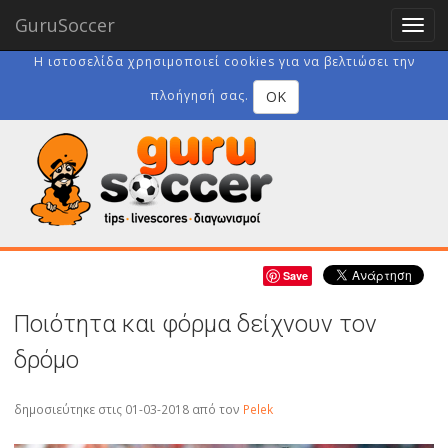
GuruSoccer
Togg
navig
Η ιστοσελίδα χρησιμοποιεί cookies για να βελτιώσει την
OK
πλοήγησή σας.
Save
Ποιότητα και φόρμα δείχνουν τον
δρόμο
δημοσιεύτηκε στις 01-03-2018
από τον
Pelek