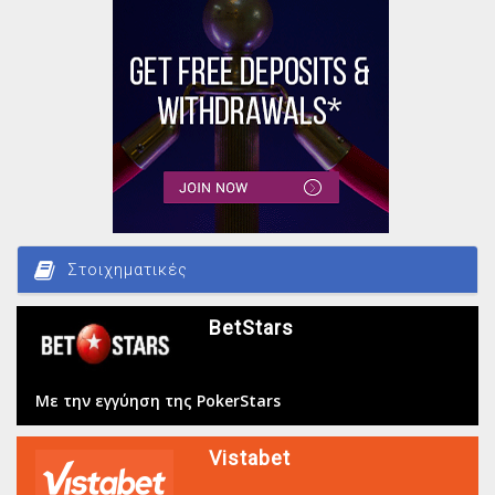
Στοιχηματικές
BetStars
Με την εγγύηση της PokerStars
Vistabet