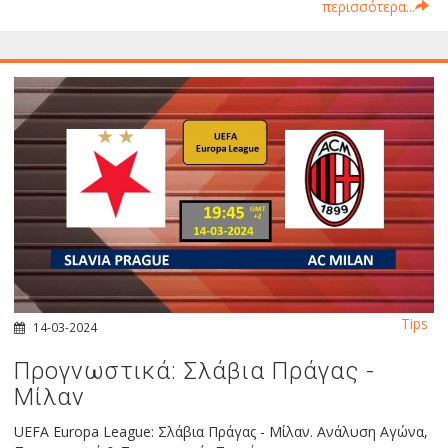
περισσότερα...
Tips
14-03-2024
Προγνωστικά: Σλάβια Πράγας -
Μίλαν
UEFA Europa League: Σλάβια Πράγας - Μίλαν. Ανάλυση Αγώνα,