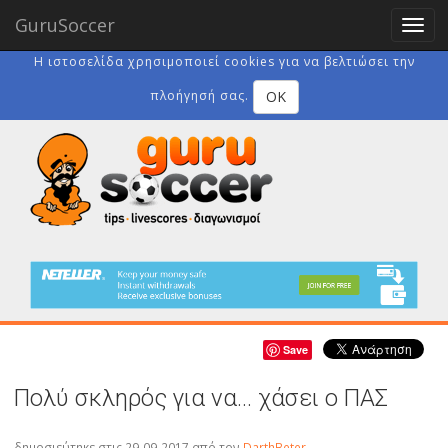
GuruSoccer
Togg
navig
Η ιστοσελίδα χρησιμοποιεί cookies για να βελτιώσει την
OK
πλοήγησή σας.
Save
Πολύ σκληρός για να… χάσει ο ΠΑΣ
δημοσιεύτηκε στις 29-09-2017
από τον
DarthBeter