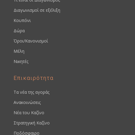
Διαγωνισμοί σε εξέλιξη
Κουπόνι
Δώρα
Όροι/Κανονισμοί
Μέλη
Νικητές
Επικαιρότητα
Τα νέα της αγοράς
Ανακοινώσεις
Νέα του Καζίνο
Στρατηγική Καζίνο
Ποδόσφαιρο