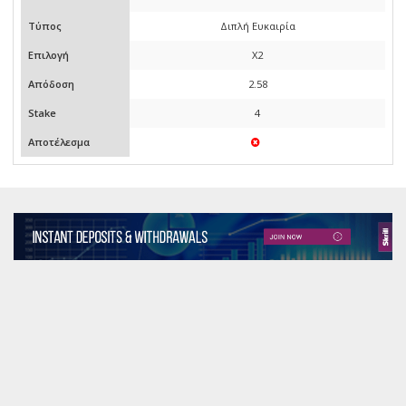
Τύπος
Διπλή Ευκαιρία
Επιλογή
X2
Απόδοση
2.58
Stake
4
Αποτέλεσμα