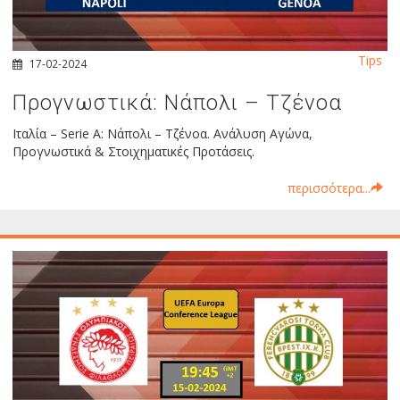
Tips
17-02-2024
Προγνωστικά: Νάπολι – Τζένοα
Ιταλία – Serie A: Νάπολι – Τζένοα. Ανάλυση Αγώνα,
Προγνωστικά & Στοιχηματικές Προτάσεις.
περισσότερα...