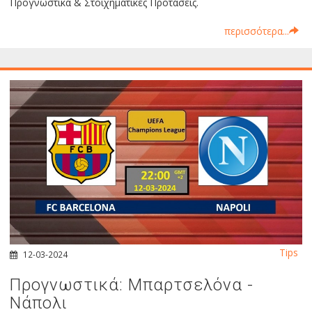
Προγνωστικά & Στοιχηματικές Προτάσεις.
περισσότερα...
Tips
12-03-2024
Προγνωστικά: Μπαρτσελόνα -
Νάπολι