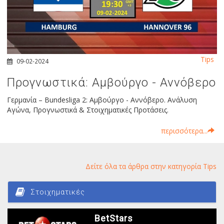
Tips
09-02-2024
Προγνωστικά: Αμβούργο - Αννόβερο
Γερμανία – Bundesliga 2: Αμβούργο - Αννόβερο. Ανάλυση
Αγώνα, Προγνωστικά & Στοιχηματικές Προτάσεις.
περισσότερα...
Δείτε όλα τα άρθρα στην κατηγορία Tips
Στοιχηματικές
BetStars