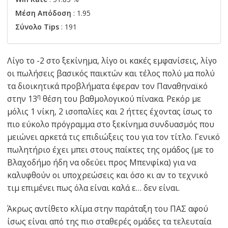
Μέση Απόδοση
: 1.95
Σύνολο Tips
: 191
Λίγο το -2 στο ξεκίνημα, λίγο οι κακές εμφανίσεις, λίγο
οι πωλήσεις βασικός παικτών και τέλος πολύ μα πολύ
τα διοικητικά προβλήματα έφεραν τον Παναθηναϊκό
η
στην 13
θέση του βαθμολογικού πίνακα. Ρεκόρ με
μόλις 1 νίκη, 2 ισοπαλίες και 2 ήττες έχοντας ίσως το
πιο εύκολο πρόγραμμα στο ξεκίνημα συνδυασμός που
μειώνει αρκετά τις επιδιώξεις του για τον τίτλο. Γενικό
πωλητήριο έχει μπει στους παίκτες της ομάδος (με το
Βλαχοδήμο ήδη να οδεύει προς Μπενφίκα) για να
καλυφθούν οι υποχρεώσεις και όσο κι αν το τεχνικό
τιμ επιμένει πως όλα είναι καλά ε… δεν είναι.
Άκρως αντίθετο κλίμα στην παράταξη του ΠΑΣ αφού
ίσως είναι από της πιο σταθερές ομάδες τα τελευταία