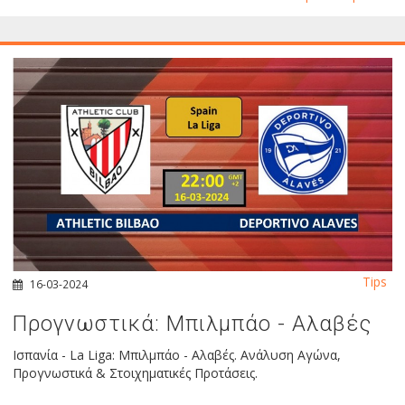
Tips
16-03-2024
Προγνωστικά: Μπιλμπάο - Αλαβές
Ισπανία - La Liga: Μπιλμπάο - Αλαβές. Ανάλυση Αγώνα,
Προγνωστικά & Στοιχηματικές Προτάσεις.