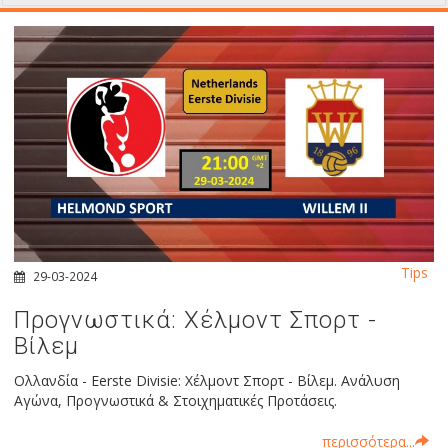
Tips
29-03-2024
Προγνωστικά: Χέλμοντ Σπορτ -
Βίλεμ
Ολλανδία - Eerste Divisie: Χέλμοντ Σπορτ - Βίλεμ. Ανάλυση
Αγώνα, Προγνωστικά & Στοιχηματικές Προτάσεις.
περισσότερα...