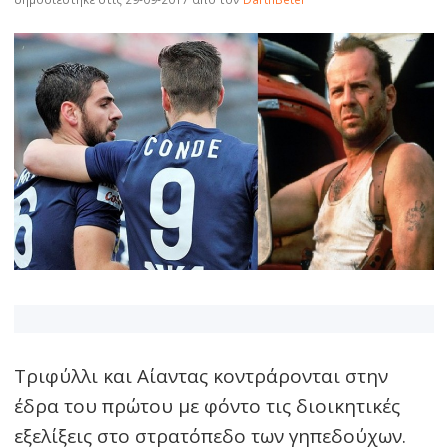
Τριφύλλι και Αίαντας κοντράρονται στην
έδρα του πρώτου με φόντο τις διοικητικές
εξελίξεις στο στρατόπεδο των γηπεδούχων.