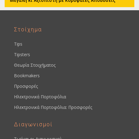
Μεγάλη κι Αξιόπιστη με Κορυφαίες Αποδόσεις
Στοίχημα
Tips
Tipsters
Θεωρία Στοιχήματος
Bookmakers
Προσφορές
Ηλεκτρονικά Πορτοφόλια
Ηλεκτρονικά Πορτοφόλια: Προσφορές
Διαγωνισμοί
Τι είναι οι Διαγωνισμοί;