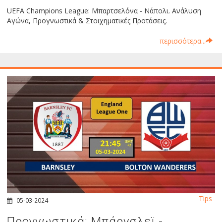
UEFA Champions League: Μπαρτσελόνα - Νάπολι. Ανάλυση
Αγώνα, Προγνωστικά & Στοιχηματικές Προτάσεις.
περισσότερα...
Tips
05-03-2024
Προγνωστικά: Μπάρνσλεϊ -