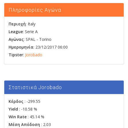
Πληροφορίες Αγώνα
Περιοχή
: Italy
League
: Serie A
Αγώνας
:
SPAL
-
Torino
Ημερομηνία
: 23/12/2017 06:00
Tipster
:
Jorobado
Στατιστικά Jorobado
Κέρδος
: -299.55
Yield
: -10.58 %
Win Rate
: 45.14 %
Μέση Απόδοση
: 2.03