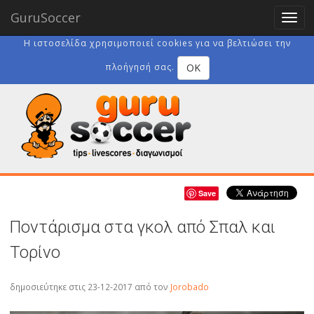
GuruSoccer
Togg
navig
Η ιστοσελίδα χρησιμοποιεί cookies για να βελτιώσει την
OK
πλοήγησή σας.
Save
Ποντάρισμα στα γκολ από Σπαλ και
Τορίνο
δημοσιεύτηκε στις 23-12-2017
από τον
Jorobado