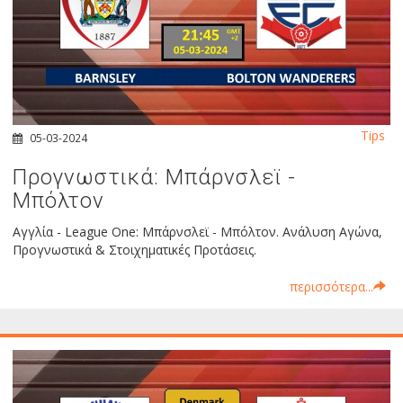
Tips
05-03-2024
Προγνωστικά: Μπάρνσλεϊ -
Μπόλτον
Αγγλία - League One: Μπάρνσλεϊ - Μπόλτον. Ανάλυση Αγώνα,
Προγνωστικά & Στοιχηματικές Προτάσεις.
περισσότερα...