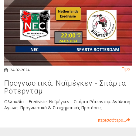
Tips
24-02-2024
Προγνωστικά: Ναϊμέγκεν - Σπάρτα
Ρότερνταμ
Ολλανδία – Eredivisie: Ναϊμέγκεν - Σπάρτα Ρότερνταμ. Ανάλυση
Αγώνα, Προγνωστικά & Στοιχηματικές Προτάσεις.
περισσότερα...