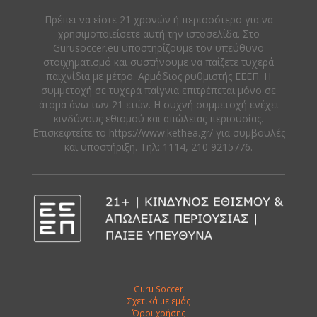
Πρέπει να είστε 21 χρονών ή περισσότερο για να
χρησιμοποιείσετε αυτή την ιστοσελίδα. Στο
Gurusoccer.eu υποστηρίζουμε τον υπεύθυνο
στοιχηματισμό και συστήνουμε να παίζετε τυχερά
παιχνίδια με μέτρο. Αρμόδιος ρυθμιστής ΕΕΕΠ. Η
συμμετοχή σε τυχερά παίγνια επιτρέπεται μόνο σε
άτομα άνω των 21 ετών. Η συχνή συμμετοχή ενέχει
κινδύνους εθισμού και απώλειας περιουσίας.
Eπισκεφτείτε το https://www.kethea.gr/ για συμβουλές
και υποστήριξη. Tηλ: 1114, 210 9215776.
Guru Soccer
Σχετικά με εμάς
Όροι χρήσης