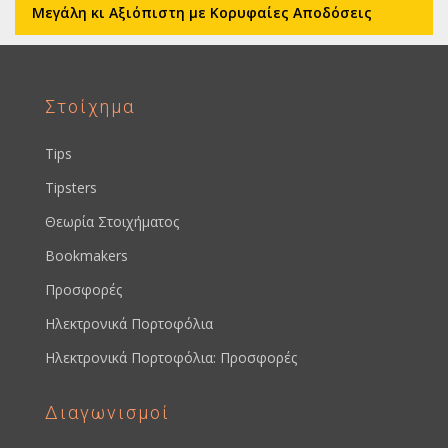
Μεγάλη κι Αξιόπιστη με Κορυφαίες Αποδόσεις
Στοίχημα
Tips
Tipsters
Θεωρία Στοιχήματος
Bookmakers
Προσφορές
Ηλεκτρονικά Πορτοφόλια
Ηλεκτρονικά Πορτοφόλια: Προσφορές
Διαγωνισμοί