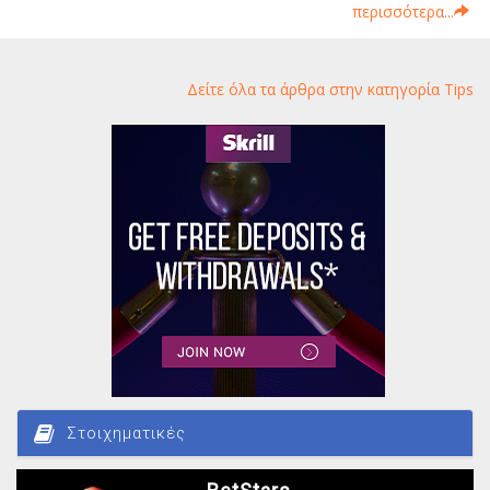
περισσότερα...
Δείτε όλα τα άρθρα στην κατηγορία Tips
Στοιχηματικές