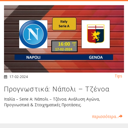
Tips
17-02-2024
Προγνωστικά: Νάπολι – Τζένοα
Ιταλία – Serie A: Νάπολι – Τζένοα. Ανάλυση Αγώνα,
Προγνωστικά & Στοιχηματικές Προτάσεις.
περισσότερα...