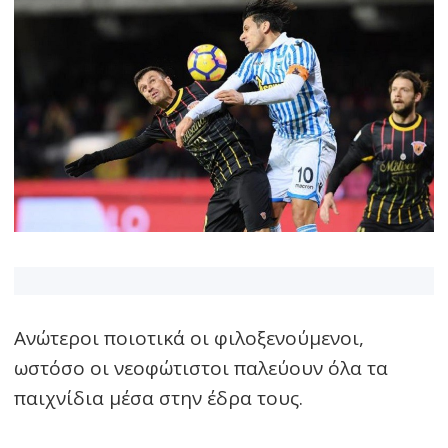
Ανώτεροι ποιοτικά οι φιλοξενούμενοι,
ωστόσο οι νεοφώτιστοι παλεύουν όλα τα
παιχνίδια μέσα στην έδρα τους.