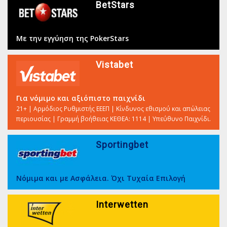
BetStars
Με την εγγύηση της PokerStars
Vistabet
Για νόμιμο και αξιόπιστο παιχνίδι
21+ | Αρμόδιος Ρυθμιστής ΕΕΕΠ | Κίνδυνος εθισμού και απώλειας
περιουσίας | Γραμμή βοήθειας ΚΕΘΕΑ: 1114 | Υπεύθυνο Παιχνίδι.
Sportingbet
Νόμιμα και με Ασφάλεια. Όχι Τυχαία Επιλογή
Interwetten