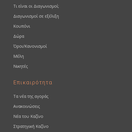
Τι είναι οι Διαγωνισμοί;
Διαγωνισμοί σε εξέλιξη
Κουπόνι
Δώρα
Όροι/Κανονισμοί
Μέλη
Νικητές
Επικαιρότητα
Τα νέα της αγοράς
Ανακοινώσεις
Νέα του Καζίνο
Στρατηγική Καζίνο