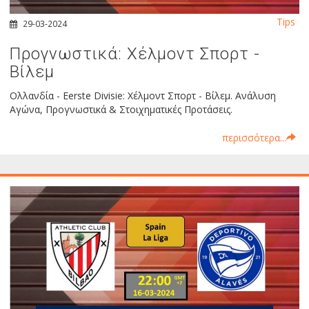
Tips
29-03-2024
Προγνωστικά: Χέλμοντ Σπορτ -
Βίλεμ
Ολλανδία - Eerste Divisie: Χέλμοντ Σπορτ - Βίλεμ. Ανάλυση
Αγώνα, Προγνωστικά & Στοιχηματικές Προτάσεις.
περισσότερα...