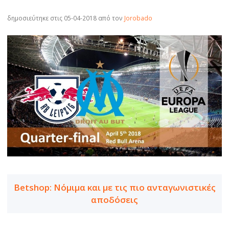
δημοσιεύτηκε στις 05-04-2018
από τον
Jorobado
Betshop: Νόμιμα και με τις πιο ανταγωνιστικές
αποδόσεις