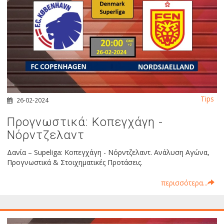
Tips
26-02-2024
Προγνωστικά: Κοπεγχάγη -
Νόρντζελαντ
Δανία – Supeliga: Κοπεγχάγη - Νόρντζελαντ. Ανάλυση Αγώνα,
Προγνωστικά & Στοιχηματικές Προτάσεις.
περισσότερα...