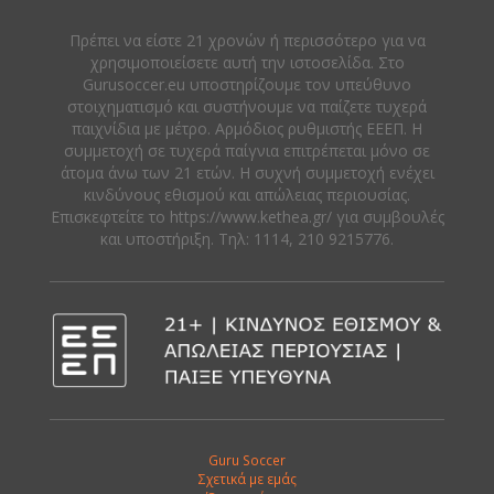
Πρέπει να είστε 21 χρονών ή περισσότερο για να
χρησιμοποιείσετε αυτή την ιστοσελίδα. Στο
Gurusoccer.eu υποστηρίζουμε τον υπεύθυνο
στοιχηματισμό και συστήνουμε να παίζετε τυχερά
παιχνίδια με μέτρο. Αρμόδιος ρυθμιστής ΕΕΕΠ. Η
συμμετοχή σε τυχερά παίγνια επιτρέπεται μόνο σε
άτομα άνω των 21 ετών. Η συχνή συμμετοχή ενέχει
κινδύνους εθισμού και απώλειας περιουσίας.
Eπισκεφτείτε το https://www.kethea.gr/ για συμβουλές
και υποστήριξη. Tηλ: 1114, 210 9215776.
Guru Soccer
Σχετικά με εμάς