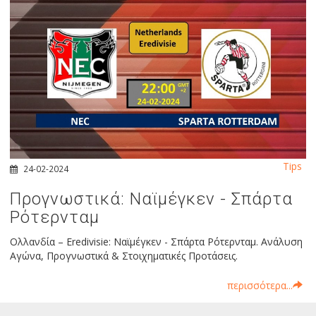
Tips
24-02-2024
Προγνωστικά: Ναϊμέγκεν - Σπάρτα
Ρότερνταμ
Ολλανδία – Eredivisie: Ναϊμέγκεν - Σπάρτα Ρότερνταμ. Ανάλυση
Αγώνα, Προγνωστικά & Στοιχηματικές Προτάσεις.
περισσότερα...