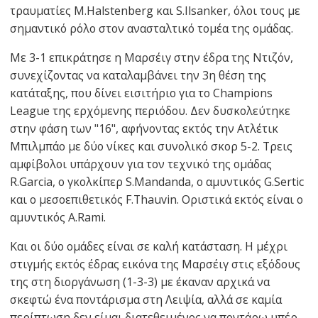
τραυματίες M.Halstenberg και S.Ilsanker, όλοι τους με
σημαντικό ρόλο στον ανασταλτικό τομέα της ομάδας.
Με 3-1 επικράτησε η Μαρσέιγ στην έδρα της Ντιζόν,
συνεχίζοντας να καταλαμβάνει την 3η θέση της
κατάταξης, που δίνει εισιτήριο για το Champions
League της ερχόμενης περιόδου. Δεν δυσκολεύτηκε
στην φάση των "16", αφήνοντας εκτός την Ατλέτικ
Μπιλμπάο με δύο νίκες και συνολικό σκορ 5-2. Τρεις
αμφίβολοι υπάρχουν για τον τεχνικό της ομάδας
R.Garcia, ο γκολκίπερ S.Mandanda, ο αμυντικός G.Sertic
και ο μεσοεπιθετικός F.Thauvin. Οριστικά εκτός είναι ο
αμυντικός A.Rami.
Και οι δύο ομάδες είναι σε καλή κατάσταση. Η μέχρι
στιγμής εκτός έδρας εικόνα της Μαρσέιγ στις εξόδους
της στη διοργάνωση (1-3-3) με έκαναν αρχικά να
σκεφτώ ένα ποντάρισμα στη Λειψία, αλλά σε καμία
περίπτωση δεν είμαι διατεθειμένος να ποντάρω υπέρ