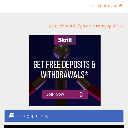
περισσότερα...
Δείτε όλα τα άρθρα στην κατηγορία Tips
Στοιχηματικές