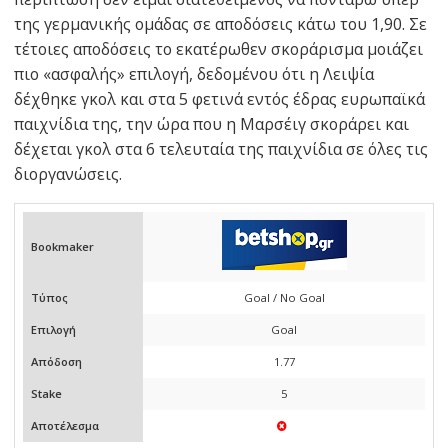
της γερμανικής ομάδας σε αποδόσεις κάτω του 1,90. Σε
τέτοιες αποδόσεις το εκατέρωθεν σκοράρισμα μοιάζει
πιο «ασφαλής» επιλογή, δεδομένου ότι η Λειψία
δέχθηκε γκολ και στα 5 φετινά εντός έδρας ευρωπαϊκά
παιχνίδια της, την ώρα που η Μαρσέιγ σκοράρει και
δέχεται γκολ στα 6 τελευταία της παιχνίδια σε όλες τις
διοργανώσεις.
Bookmaker
Τύπος
Goal / No Goal
Επιλογή
Goal
Απόδοση
1.77
Stake
5
Αποτέλεσμα