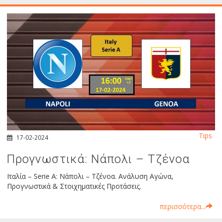
Tips
17-02-2024
Προγνωστικά: Νάπολι – Τζένοα
Ιταλία – Serie A: Νάπολι – Τζένοα. Ανάλυση Αγώνα,
Προγνωστικά & Στοιχηματικές Προτάσεις.
περισσότερα...