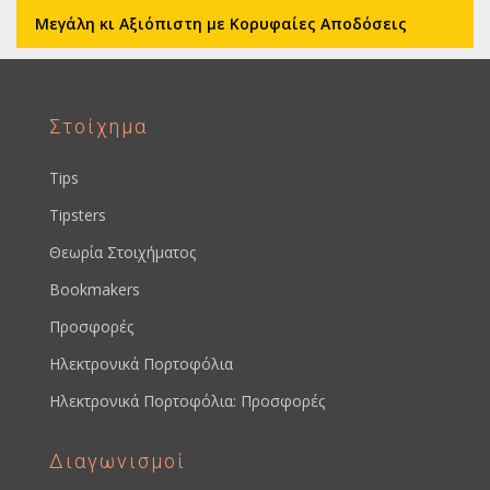
Μεγάλη κι Αξιόπιστη με Κορυφαίες Αποδόσεις
Στοίχημα
Tips
Tipsters
Θεωρία Στοιχήματος
Bookmakers
Προσφορές
Ηλεκτρονικά Πορτοφόλια
Ηλεκτρονικά Πορτοφόλια: Προσφορές
Διαγωνισμοί