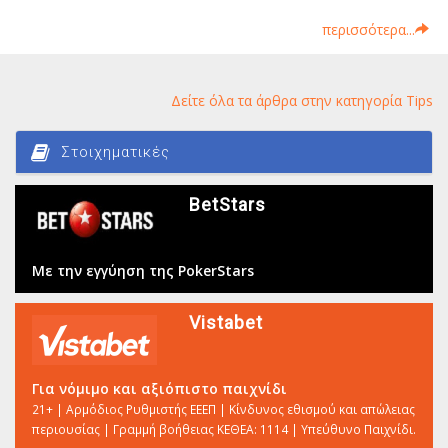
περισσότερα...
Δείτε όλα τα άρθρα στην κατηγορία Tips
Στοιχηματικές
BetStars
Με την εγγύηση της PokerStars
Vistabet
Για νόμιμο και αξιόπιστο παιχνίδι
21+ | Αρμόδιος Ρυθμιστής ΕΕΕΠ | Κίνδυνος εθισμού και απώλειας
περιουσίας | Γραμμή βοήθειας ΚΕΘΕΑ: 1114 | Υπεύθυνο Παιχνίδι.