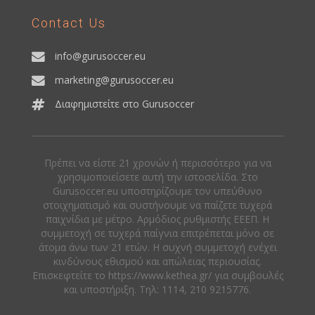
Contact Us
info@gurusoccer.eu
marketing@gurusoccer.eu
Διαφημιστείτε στο Gurusoccer
Πρέπει να είστε 21 χρονών ή περισσότερο για να
χρησιμοποιείσετε αυτή την ιστοσελίδα. Στο
Gurusoccer.eu υποστηρίζουμε τον υπεύθυνο
στοιχηματισμό και συστήνουμε να παίζετε τυχερά
παιχνίδια με μέτρο. Αρμόδιος ρυθμιστής ΕΕΕΠ. Η
συμμετοχή σε τυχερά παίγνια επιτρέπεται μόνο σε
άτομα άνω των 21 ετών. Η συχνή συμμετοχή ενέχει
κινδύνους εθισμού και απώλειας περιουσίας.
Eπισκεφτείτε το https://www.kethea.gr/ για συμβουλές
και υποστήριξη. Tηλ: 1114, 210 9215776.