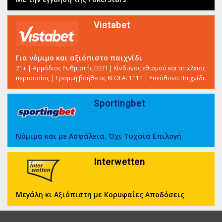
Vistabet
Για νόμιμο και αξιόπιστο παιχνίδι
21+ | Αρμόδιος Ρυθμιστής ΕΕΕΠ | Κίνδυνος εθισμού και απώλειας
περιουσίας | Γραμμή βοήθειας ΚΕΘΕΑ: 1114 | Υπεύθυνο Παιχνίδι.
Sportingbet
Νόμιμα και με Ασφάλεια. Όχι Τυχαία Επιλογή
Interwetten
Μεγάλη κι Αξιόπιστη με Κορυφαίες Αποδόσεις