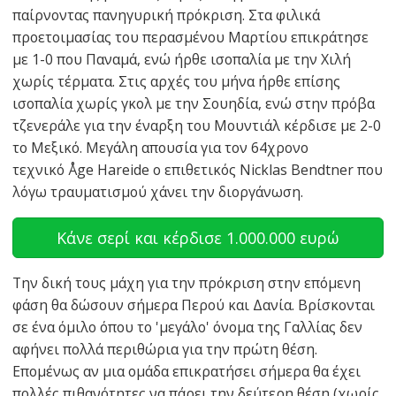
παίρνοντας πανηγυρική πρόκριση. Στα φιλικά
προετοιμασίας του περασμένου Μαρτίου επικράτησε
με 1-0 που Παναμά, ενώ ήρθε ισοπαλία με την Χιλή
χωρίς τέρματα. Στις αρχές του μήνα ήρθε επίσης
ισοπαλία χωρίς γκολ με την Σουηδία, ενώ στην πρόβα
τζενεράλε για την έναρξη του Μουντιάλ κέρδισε με 2-0
το Μεξικό. Μεγάλη απουσία για τον 64χρονο
τεχνικό Åge Hareide ο επιθετικός Nicklas Bendtner που
λόγω τραυματισμού χάνει την διοργάνωση.
Κάνε σερί και κέρδισε 1.000.000 ευρώ
Την δική τους μάχη για την πρόκριση στην επόμενη
φάση θα δώσουν σήμερα Περού και Δανία. Βρίσκονται
σε ένα όμιλο όπου το 'μεγάλο' όνομα της Γαλλίας δεν
αφήνει πολλά περιθώρια για την πρώτη θέση.
Επομένως αν μια ομάδα επικρατήσει σήμερα θα έχει
πολλές πιθανότητες να πάρει την δεύτερη θέση (χωρίς