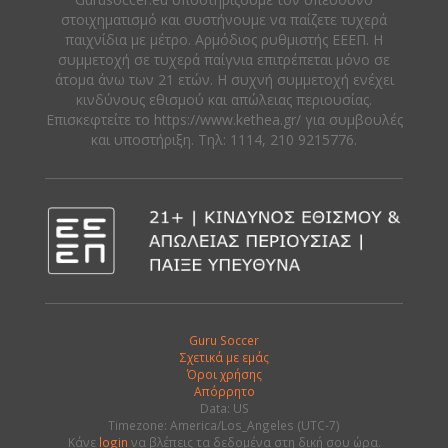
στοιχηματισμό και συστήνουμε να παίζετε τυχερά
παιχνίδια με μέτρο. Αρμόδιος ρυθμιστής ΕΕΕΠ. Η
συμμετοχή σε τυχερά παίγνια επιτρέπεται μόνο σε
άτομα άνω των 21 ετών. Η συχνή συμμετοχή ενέχει
κινδύνους εθισμού και απώλειας περιουσίας.
Eπισκεφτείτε το https://www.kethea.gr/ για συμβουλές
και υποστήριξη. Tηλ: 1114, 210 9215776.
Guru Soccer
Σχετικά με εμάς
Όροι χρήσης
Απόρρητο
Data: US
Timezone: America/Los_Angeles (UTC-7)
Κάνε
login
να βλέπεις τα δεδομένα στη δική σου ώρα.