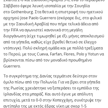
Σάββατο έφερε λευκή ισοπαλία με την Σουηδία
στο Gothenburg. Στα θετικά η επιστροφή του ηγετικού
αρχηγού Jose Paolo Guerrero (σκόραρε δις, στο φιλικό
με την Σαουδική Αραβία) που πήρε τελικά άδεια από
την FIFA να αγωνιστεί κανονικά στη μεγάλη
διοργάνωση (είχε τιμωρηθεί με έξι μήνες αποκλεισμού
από τα γήπεδα, καθώς είχε βρεθεί θετικό σε έλεγχο
ντόπινγκ). Πολύ σκληρή ομάδα και με πολλά τρεξίματα
το Περού, με τους Cueva, Farfan, Flores, Polo y Yotun να
βρίσκονται πίσω από τον μοναδικό προωθημένο
Guerrero.
Το συγκρότημα της Δανίας τερμάτισε δεύτερo στον
όμιλο πίσω από την Πολωνία. Για να βρει στα γήπεδα
της Ρωσίας χρειάστηκε να ξεπεράσει το εμπόδιο της
Ιρλανδίας στα μπαράζ. Και αυτό έγινε με απόλυτη
επιτυχία, μετά το 0-0 στην Κοπεγχάγη, συνέτριψε την
αντίπαλο της με εκτός έδρας νίκη με σκορ 1-5