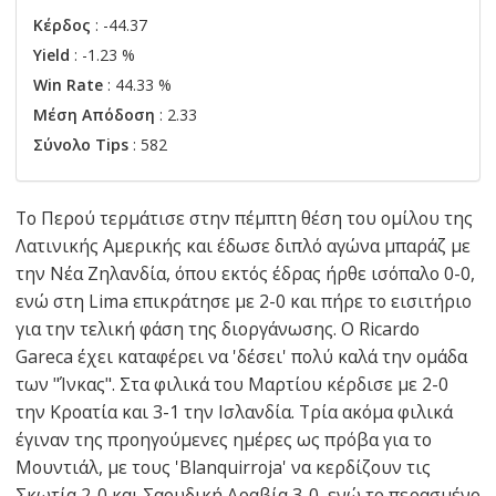
Κέρδος
: -44.37
Yield
: -1.23 %
Win Rate
: 44.33 %
Μέση Απόδοση
: 2.33
Σύνολο Tips
: 582
Το Περού τερμάτισε στην πέμπτη θέση του ομίλου της
Λατινικής Αμερικής και έδωσε διπλό αγώνα μπαράζ με
την Νέα Ζηλανδία, όπου εκτός έδρας ήρθε ισόπαλο 0-0,
ενώ στη Lima επικράτησε με 2-0 και πήρε το εισιτήριο
για την τελική φάση της διοργάνωσης. Ο Ricardo
Gareca έχει καταφέρει να 'δέσει' πολύ καλά την ομάδα
των "Ίνκας". Στα φιλικά του Μαρτίου κέρδισε με 2-0
την Κροατία και 3-1 την Ισλανδία. Τρία ακόμα φιλικά
έγιναν της προηγούμενες ημέρες ως πρόβα για το
Μουντιάλ, με τους 'Blanquirroja' να κερδίζουν τις
Σκωτία 2-0 και Σαουδική Αραβία 3-0, ενώ το περασμένο