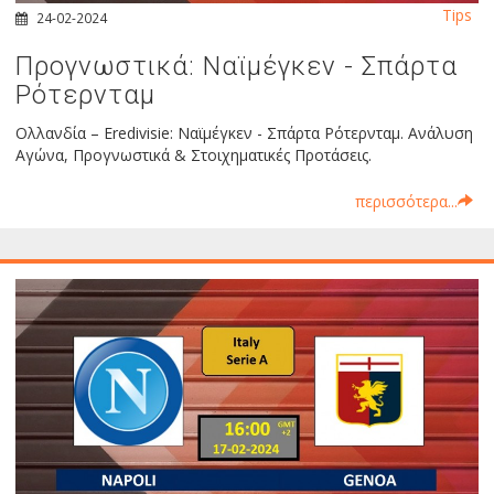
Tips
24-02-2024
Προγνωστικά: Ναϊμέγκεν - Σπάρτα
Ρότερνταμ
Ολλανδία – Eredivisie: Ναϊμέγκεν - Σπάρτα Ρότερνταμ. Ανάλυση
Αγώνα, Προγνωστικά & Στοιχηματικές Προτάσεις.
περισσότερα...