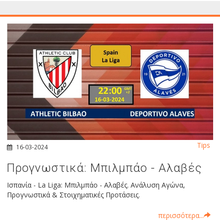
Tips
16-03-2024
Προγνωστικά: Μπιλμπάο - Αλαβές
Ισπανία - La Liga: Μπιλμπάο - Αλαβές. Ανάλυση Αγώνα,
Προγνωστικά & Στοιχηματικές Προτάσεις.
περισσότερα...