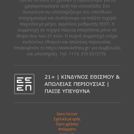
χρησιμοποιείσετε αυτή την ιστοσελίδα. Στο
Gurusoccer.eu υποστηρίζουμε τον υπεύθυνο
στοιχηματισμό και συστήνουμε να παίζετε τυχερά
παιχνίδια με μέτρο. Αρμόδιος ρυθμιστής ΕΕΕΠ. Η
συμμετοχή σε τυχερά παίγνια επιτρέπεται μόνο σε
άτομα άνω των 21 ετών. Η συχνή συμμετοχή ενέχει
κινδύνους εθισμού και απώλειας περιουσίας.
Eπισκεφτείτε το https://www.kethea.gr/ για συμβουλές
και υποστήριξη. Tηλ: 1114, 210 9215776.
Guru Soccer
Σχετικά με εμάς
Όροι χρήσης
Απόρρητο
Data: US