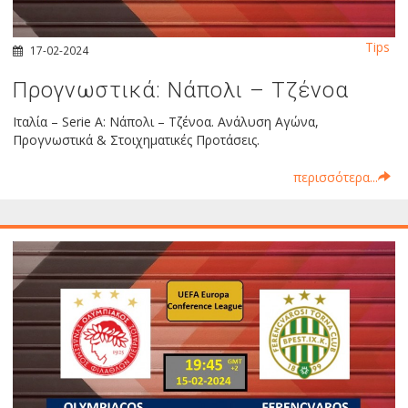
Tips
17-02-2024
Προγνωστικά: Νάπολι – Τζένοα
Ιταλία – Serie A: Νάπολι – Τζένοα. Ανάλυση Αγώνα,
Προγνωστικά & Στοιχηματικές Προτάσεις.
περισσότερα...