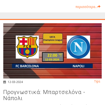
περισσότερα...
Tips
12-03-2024
Προγνωστικά: Μπαρτσελόνα -
Νάπολι