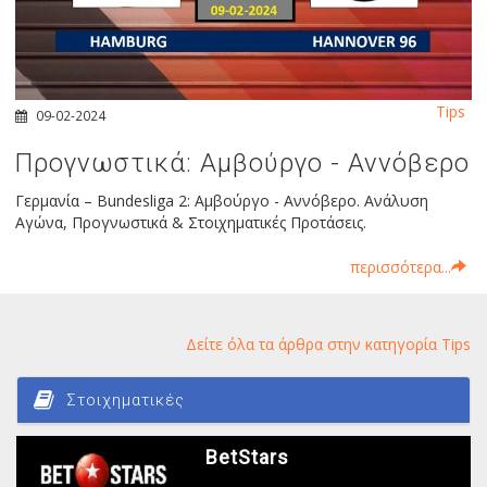
Tips
09-02-2024
Προγνωστικά: Αμβούργο - Αννόβερο
Γερμανία – Bundesliga 2: Αμβούργο - Αννόβερο. Ανάλυση
Αγώνα, Προγνωστικά & Στοιχηματικές Προτάσεις.
περισσότερα...
Δείτε όλα τα άρθρα στην κατηγορία Tips
Στοιχηματικές
BetStars