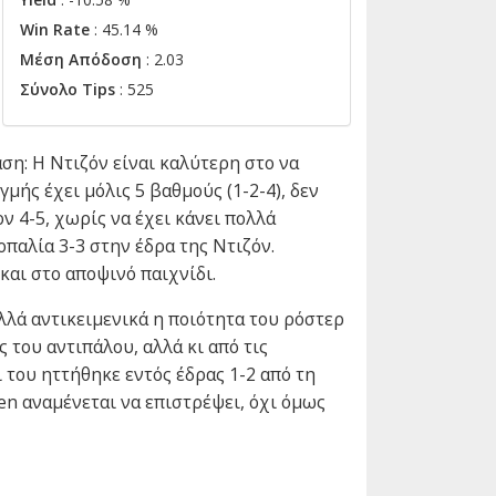
Win Rate
: 45.14 %
Μέση Απόδοση
: 2.03
Σύνολο Tips
: 525
ση: Η Ντιζόν είναι καλύτερη στο να
γμής έχει μόλις 5 βαθμούς (1-2-4), δεν
ν 4-5, χωρίς να έχει κάνει πολλά
παλία 3-3 στην έδρα της Ντιζόν.
 και στο αποψινό παιχνίδι.
λλά αντικειμενικά η ποιότητα του ρόστερ
 του αντιπάλου, αλλά κι από τις
 του ηττήθηκε εντός έδρας 1-2 από τη
ken αναμένεται να επιστρέψει, όχι όμως