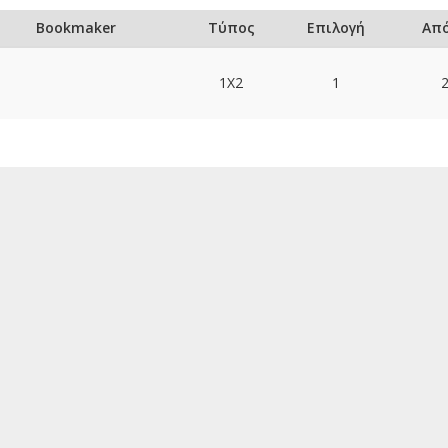
Bookmaker
Τύπος
Επιλογή
Απ
1X2
1
2