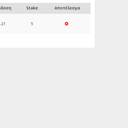
όδοση
Stake
Αποτέλεσμα
.21
5