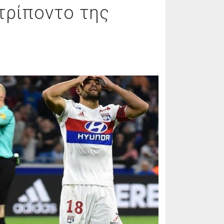
τρίποντο της