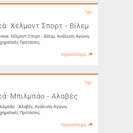
Tips
ά: Χέλμοντ Σπορτ - Βίλεμ
ivisie: Χέλμοντ Σπορτ - Βίλεμ. Ανάλυση Αγώνα,
χηματικές Προτάσεις.
περισσότερα...
Tips
ά: Μπιλμπάο - Αλαβές
Μπιλμπάο - Αλαβές. Ανάλυση Αγώνα,
χηματικές Προτάσεις.
περισσότερα...