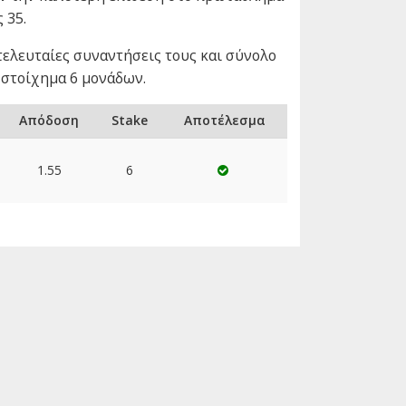
 35.
 τελευταίες συναντήσεις τους και σύνολο
 στοίχημα 6 μονάδων.
Απόδοση
Stake
Αποτέλεσμα
1.55
6