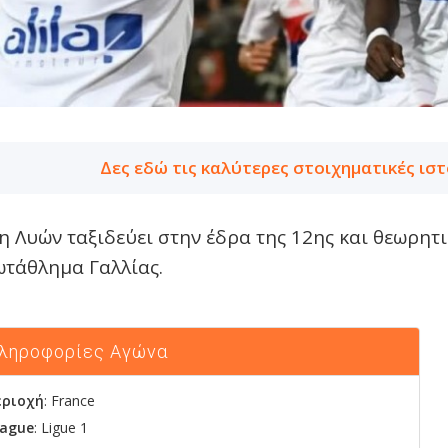
Δες εδώ τις καλύτερες στοιχηματικές ισ
η Λυών ταξιδεύει στην έδρα της 12ης και θεωρητ
τάθλημα Γαλλίας.
ληροφορίες Αγώνα
εριοχή
: France
eague
: Ligue 1