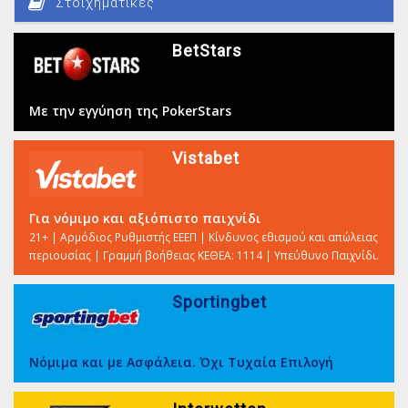
Στοιχηματικές
BetStars
Με την εγγύηση της PokerStars
Vistabet
Για νόμιμο και αξιόπιστο παιχνίδι
21+ | Αρμόδιος Ρυθμιστής ΕΕΕΠ | Κίνδυνος εθισμού και απώλειας
περιουσίας | Γραμμή βοήθειας ΚΕΘΕΑ: 1114 | Υπεύθυνο Παιχνίδι.
Sportingbet
Νόμιμα και με Ασφάλεια. Όχι Τυχαία Επιλογή