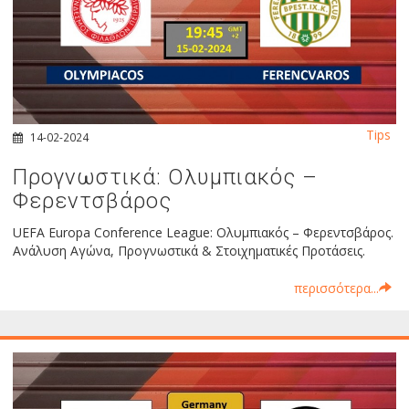
Tips
14-02-2024
Προγνωστικά: Ολυμπιακός –
Φερεντσβάρος
UEFA Europa Conference League: Ολυμπιακός – Φερεντσβάρος.
Ανάλυση Αγώνα, Προγνωστικά & Στοιχηματικές Προτάσεις.
περισσότερα...