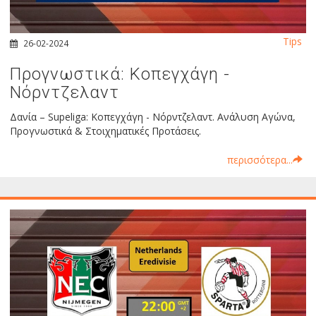
Tips
26-02-2024
Προγνωστικά: Κοπεγχάγη -
Νόρντζελαντ
Δανία – Supeliga: Κοπεγχάγη - Νόρντζελαντ. Ανάλυση Αγώνα,
Προγνωστικά & Στοιχηματικές Προτάσεις.
περισσότερα...