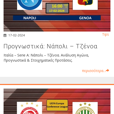
Tips
17-02-2024
Προγνωστικά: Νάπολι – Τζένοα
Ιταλία – Serie A: Νάπολι – Τζένοα. Ανάλυση Αγώνα,
Προγνωστικά & Στοιχηματικές Προτάσεις.
περισσότερα...