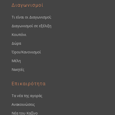
Διαγωνισμοί
Τι είναι οι Διαγωνισμοί;
Διαγωνισμοί σε εξέλιξη
Κουπόνι
Δώρα
Όροι/Κανονισμοί
Μέλη
Νικητές
Επικαιρότητα
Τα νέα της αγοράς
Ανακοινώσεις
Νέα του Καζίνο