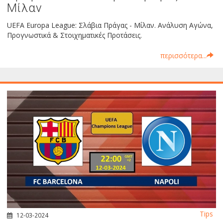
Μίλαν
UEFA Europa League: Σλάβια Πράγας - Μίλαν. Ανάλυση Αγώνα,
Προγνωστικά & Στοιχηματικές Προτάσεις.
περισσότερα...
Tips
12-03-2024