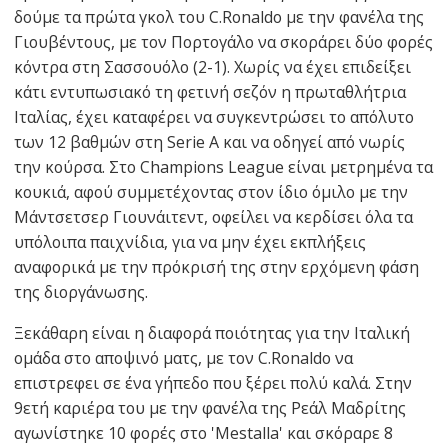
δούμε τα πρώτα γκολ του C.Ronaldo με την φανέλα της
Γιουβέντους, με τον Πορτογάλο να σκοράρει δύο φορές
κόντρα στη Σασσουόλο (2-1). Χωρίς να έχει επιδείξει
κάτι εντυπωσιακό τη φετινή σεζόν η πρωταθλήτρια
Ιταλίας, έχει καταφέρει να συγκεντρώσει το απόλυτο
των 12 βαθμών στη Serie A και να οδηγεί από νωρίς
την κούρσα. Στο Champions League είναι μετρημένα τα
κουκιά, αφού συμμετέχοντας στον ίδιο όμιλο με την
Μάντσετσερ Γιουνάιτεντ, οφείλει να κερδίσει όλα τα
υπόλοιπα παιχνίδια, για να μην έχει εκπλήξεις
αναφορικά με την πρόκρισή της στην ερχόμενη φάση
της διοργάνωσης.
Ξεκάθαρη είναι η διαφορά ποιότητας για την Ιταλική
ομάδα στο αποψινό ματς, με τον C.Ronaldo να
επιστρεφει σε ένα γήπεδο που ξέρει πολύ καλά. Στην
9ετή καριέρα του με την φανέλα της Ρεάλ Μαδρίτης
αγωνίστηκε 10 φορές στο 'Mestalla' και σκόραρε 8