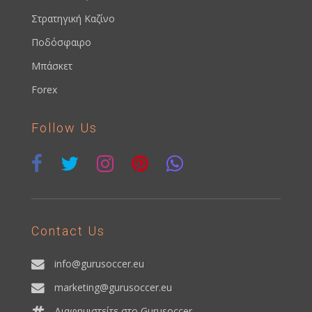
Στρατηγική Καζίνο
Ποδόσφαιρο
Μπάσκετ
Forex
Follow Us
Contact Us
info@gurusoccer.eu
marketing@gurusoccer.eu
Διαφημιστείτε στο Gurusoccer