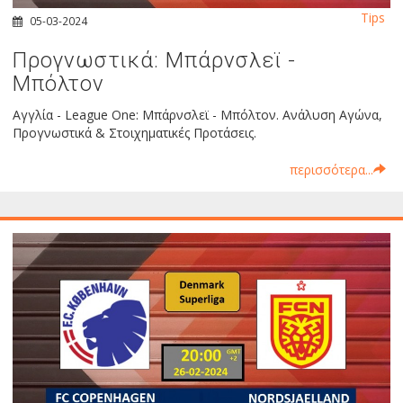
Tips
05-03-2024
Προγνωστικά: Μπάρνσλεϊ -
Μπόλτον
Αγγλία - League One: Μπάρνσλεϊ - Μπόλτον. Ανάλυση Αγώνα,
Προγνωστικά & Στοιχηματικές Προτάσεις.
περισσότερα...