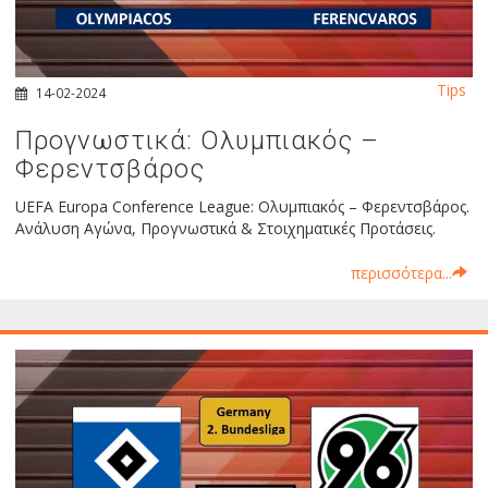
Tips
14-02-2024
Προγνωστικά: Ολυμπιακός –
Φερεντσβάρος
UEFA Europa Conference League: Ολυμπιακός – Φερεντσβάρος.
Ανάλυση Αγώνα, Προγνωστικά & Στοιχηματικές Προτάσεις.
περισσότερα...