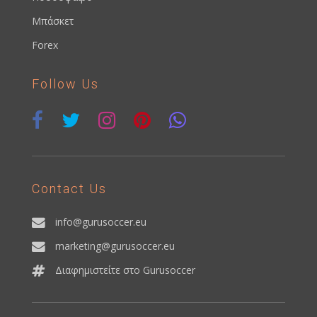
Μπάσκετ
Forex
Follow Us
Contact Us
info@gurusoccer.eu
marketing@gurusoccer.eu
Διαφημιστείτε στο Gurusoccer