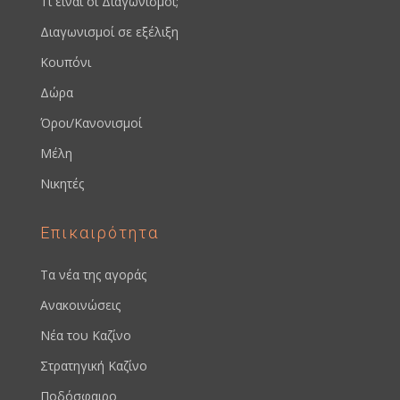
Τι είναι οι Διαγωνισμοί;
Διαγωνισμοί σε εξέλιξη
Κουπόνι
Δώρα
Όροι/Κανονισμοί
Μέλη
Νικητές
Επικαιρότητα
Τα νέα της αγοράς
Ανακοινώσεις
Νέα του Καζίνο
Στρατηγική Καζίνο
Ποδόσφαιρο