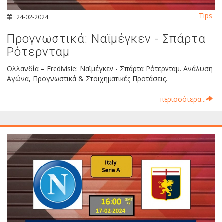
Tips
24-02-2024
Προγνωστικά: Ναϊμέγκεν - Σπάρτα
Ρότερνταμ
Ολλανδία – Eredivisie: Ναϊμέγκεν - Σπάρτα Ρότερνταμ. Ανάλυση
Αγώνα, Προγνωστικά & Στοιχηματικές Προτάσεις.
περισσότερα...