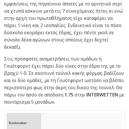
εμφανίσεις της πηγαίνουν άπατες με το αρνητικό σερί
να χτυπά κόκκινο μετά τις 7 συνεχόμενες ήττες κι ενώ
στην αρχή του πρωταθλήματος είχε καταφέρει να
πάρει 1 νίκη και 2 ισοπαλίες. Ενδεικτικό είναι το πόσο
δύσκολα σκοράρει εκτός έδρας, έχει πέντε γκολ σε
σύνολο δέκα αγώνων στους οποίους έχει δεχτεί
δεκαέξι.
Στις πρόσφατες αναμετρήσεις των ομάδων η
Γουότφορντ έχει πάρει δύο νίκες στην έδρα της με το
βραχύ 1-0. Σε σκοτεινό τούνελ κακής φόρμας βαδίζουν
και οι δύο ομάδες, με τη Γουότφορντ ωστόσο να βλέπει
περισσότερο φως στην άκρη του δικού της τούνελ. Θα
πάρω τον άσσο σε απόδοση
1.75
στην
INTERWETTEN
με
ποντάρισμα 5 μονάδων.
Bookmaker