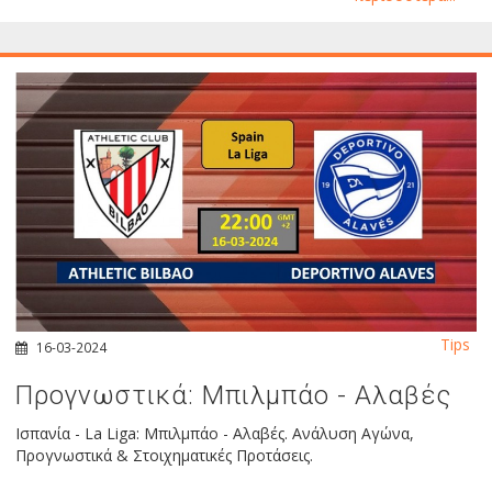
Tips
16-03-2024
Προγνωστικά: Μπιλμπάο - Αλαβές
Ισπανία - La Liga: Μπιλμπάο - Αλαβές. Ανάλυση Αγώνα,
Προγνωστικά & Στοιχηματικές Προτάσεις.