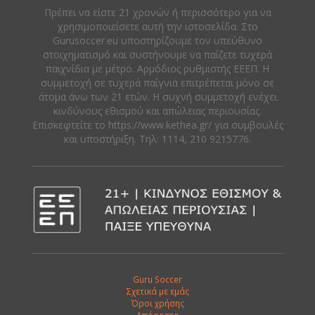
Πρέπει να είστε 21 χρονών ή περισσότερο για να
χρησιμοποιείσετε αυτή την ιστοσελίδα. Στο
Gurusoccer.eu υποστηρίζουμε τον υπεύθυνο
στοιχηματισμό και συστήνουμε να παίζετε τυχερά
παιχνίδια με μέτρο. Αρμόδιος ρυθμιστής ΕΕΕΠ. Η
συμμετοχή σε τυχερά παίγνια επιτρέπεται μόνο σε
άτομα άνω των 21 ετών. Η συχνή συμμετοχή ενέχει
κινδύνους εθισμού και απώλειας περιουσίας.
Eπισκεφτείτε το https://www.kethea.gr/ για συμβουλές
και υποστήριξη. Tηλ: 1114, 210 9215776.
Guru Soccer
Σχετικά με εμάς
Όροι χρήσης