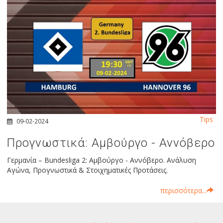
Tips
09-02-2024
Προγνωστικά: Αμβούργο - Αννόβερο
Γερμανία – Bundesliga 2: Αμβούργο - Αννόβερο. Ανάλυση
Αγώνα, Προγνωστικά & Στοιχηματικές Προτάσεις.
περισσότερα...