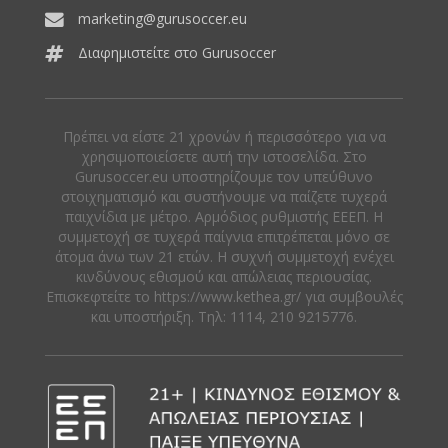
marketing@gurusoccer.eu
Διαφημιστείτε στο Gurusoccer
Πρέπει να είστε 21 χρονών ή περισσότερο για να
χρησιμοποιείσετε αυτή την ιστοσελίδα. Στο
Gurusoccer.eu υποστηρίζουμε τον υπεύθυνο
στοιχηματισμό και συστήνουμε να παίζετε τυχερά
παιχνίδια με μέτρο. Αρμόδιος ρυθμιστής ΕΕΕΠ. Η
συμμετοχή σε τυχερά παίγνια επιτρέπεται μόνο σε
άτομα άνω των 21 ετών. Η συχνή συμμετοχή ενέχει
κινδύνους εθισμού και απώλειας περιουσίας.
Eπισκεφτείτε το https://www.kethea.gr/ για συμβουλές
και υποστήριξη. Tηλ: 1114, 210 9215776.