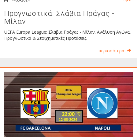
Προγνωστικά: Σλάβια Πράγας -
Μίλαν
UEFA Europa League: Σλάβια Πράγας - Μίλαν. Ανάλυση Αγώνα,
Προγνωστικά & Στοιχηματικές Προτάσεις.
περισσότερα...