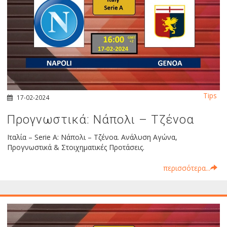
Tips
17-02-2024
Προγνωστικά: Νάπολι – Τζένοα
Ιταλία – Serie A: Νάπολι – Τζένοα. Ανάλυση Αγώνα,
Προγνωστικά & Στοιχηματικές Προτάσεις.
περισσότερα...