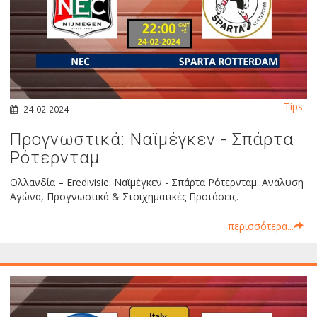
Tips
24-02-2024
Προγνωστικά: Ναϊμέγκεν - Σπάρτα
Ρότερνταμ
Ολλανδία – Eredivisie: Ναϊμέγκεν - Σπάρτα Ρότερνταμ. Ανάλυση
Αγώνα, Προγνωστικά & Στοιχηματικές Προτάσεις.
περισσότερα...