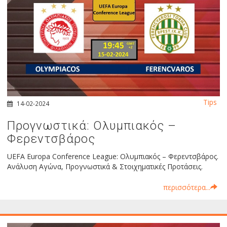
Tips
14-02-2024
Προγνωστικά: Ολυμπιακός –
Φερεντσβάρος
UEFA Europa Conference League: Ολυμπιακός – Φερεντσβάρος.
Ανάλυση Αγώνα, Προγνωστικά & Στοιχηματικές Προτάσεις.
περισσότερα...