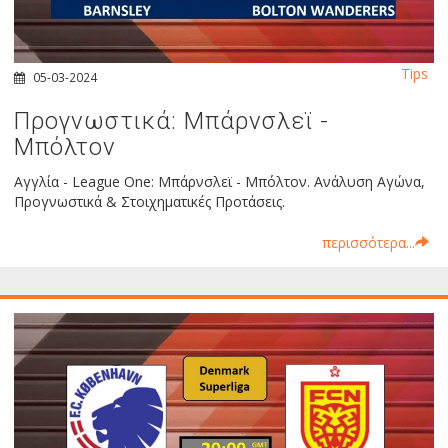
Tips
05-03-2024
Προγνωστικά: Μπάρνσλεϊ -
Μπόλτον
Αγγλία - League One: Μπάρνσλεϊ - Μπόλτον. Ανάλυση Αγώνα,
Προγνωστικά & Στοιχηματικές Προτάσεις.
περισσότερα...