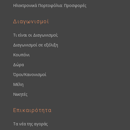
Ηλεκτρονικά Πορτοφόλια: Προσφορές
Διαγωνισμοί
Τι είναι οι Διαγωνισμοί;
Διαγωνισμοί σε εξέλιξη
Κουπόνι
Δώρα
Όροι/Κανονισμοί
Μέλη
Νικητές
Επικαιρότητα
Τα νέα της αγοράς