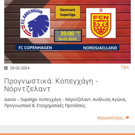
Tips
26-02-2024
Προγνωστικά: Κοπεγχάγη -
Νόρντζελαντ
Δανία – Supeliga: Κοπεγχάγη - Νόρντζελαντ. Ανάλυση Αγώνα,
Προγνωστικά & Στοιχηματικές Προτάσεις.
περισσότερα...