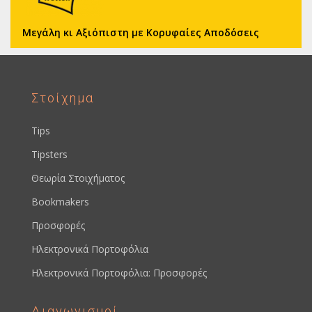
Μεγάλη κι Αξιόπιστη με Κορυφαίες Αποδόσεις
Στοίχημα
Tips
Tipsters
Θεωρία Στοιχήματος
Bookmakers
Προσφορές
Ηλεκτρονικά Πορτοφόλια
Ηλεκτρονικά Πορτοφόλια: Προσφορές
Διαγωνισμοί