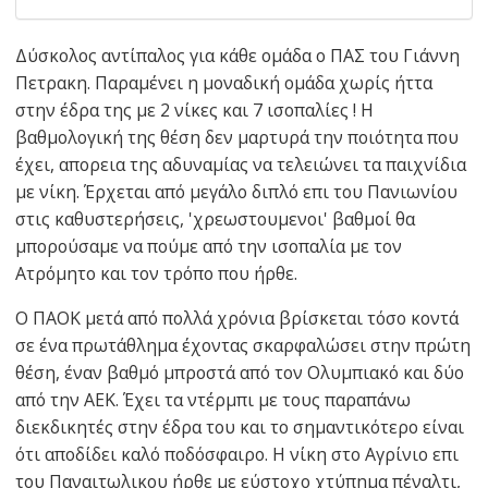
Δύσκολος αντίπαλος για κάθε ομάδα ο ΠΑΣ του Γιάννη
Πετρακη. Παραμένει η μοναδική ομάδα χωρίς ήττα
στην έδρα της με 2 νίκες και 7 ισοπαλίες ! Η
βαθμολογική της θέση δεν μαρτυρά την ποιότητα που
έχει, απορεια της αδυναμίας να τελειώνει τα παιχνίδια
με νίκη. Έρχεται από μεγάλο διπλό επι του Πανιωνίου
στις καθυστερήσεις, 'χρεωστουμενοι' βαθμοί θα
μπορούσαμε να πούμε από την ισοπαλία με τον
Ατρόμητο και τον τρόπο που ήρθε.
Ο ΠΑΟΚ μετά από πολλά χρόνια βρίσκεται τόσο κοντά
σε ένα πρωτάθλημα έχοντας σκαρφαλώσει στην πρώτη
θέση, έναν βαθμό μπροστά από τον Ολυμπιακό και δύο
από την ΑΕΚ. Έχει τα ντέρμπι με τους παραπάνω
διεκδικητές στην έδρα του και το σημαντικότερο είναι
ότι αποδίδει καλό ποδόσφαιρο. Η νίκη στο Αγρίνιο επι
του Παναιτωλικου ήρθε με εύστοχο χτύπημα πέναλτι,