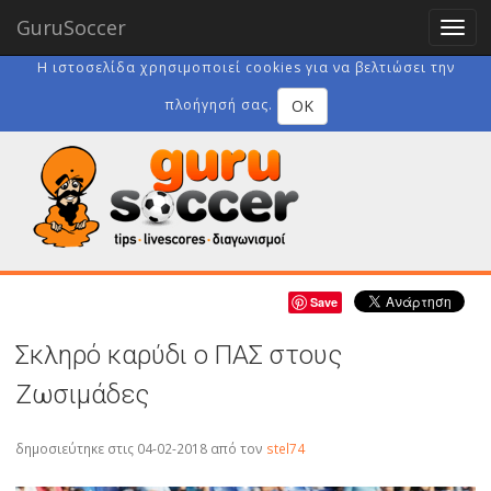
GuruSoccer
Togg
navig
Η ιστοσελίδα χρησιμοποιεί cookies για να βελτιώσει την
OK
πλοήγησή σας.
Save
Σκληρό καρύδι ο ΠΑΣ στους
Ζωσιμάδες
δημοσιεύτηκε στις 04-02-2018
από τον
stel74