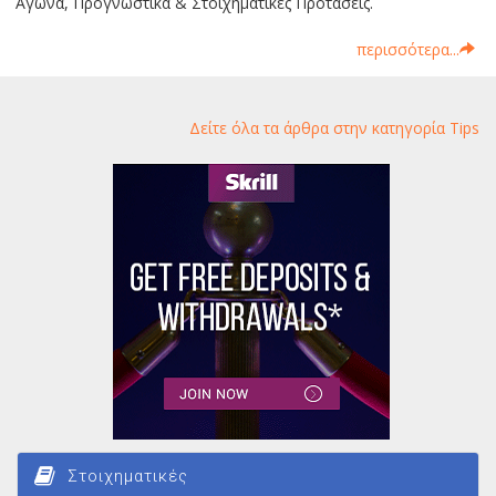
Αγώνα, Προγνωστικά & Στοιχηματικές Προτάσεις.
περισσότερα...
Δείτε όλα τα άρθρα στην κατηγορία Tips
Στοιχηματικές