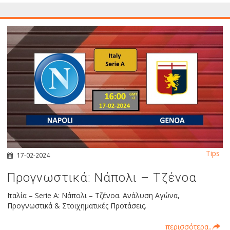
Tips
17-02-2024
Προγνωστικά: Νάπολι – Τζένοα
Ιταλία – Serie A: Νάπολι – Τζένοα. Ανάλυση Αγώνα,
Προγνωστικά & Στοιχηματικές Προτάσεις.
περισσότερα...