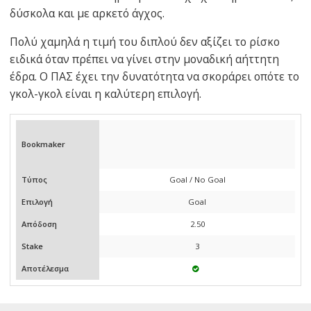
δύσκολα και με αρκετό άγχος.
Πολύ χαμηλά η τιμή του διπλού δεν αξίζει το ρίσκο
ειδικά όταν πρέπει να γίνει στην μοναδική αήττητη
έδρα. Ο ΠΑΣ έχει την δυνατότητα να σκοράρει οπότε το
γκολ-γκολ είναι η καλύτερη επιλογή.
Bookmaker
Τύπος
Goal / No Goal
Επιλογή
Goal
Απόδοση
2.50
Stake
3
Αποτέλεσμα