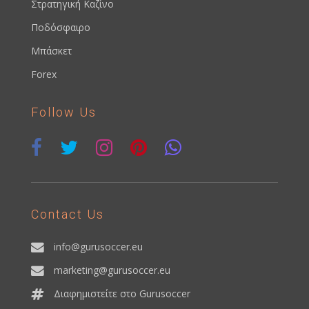
Στρατηγική Καζίνο
Ποδόσφαιρο
Μπάσκετ
Forex
Follow Us
Contact Us
info@gurusoccer.eu
marketing@gurusoccer.eu
Διαφημιστείτε στο Gurusoccer