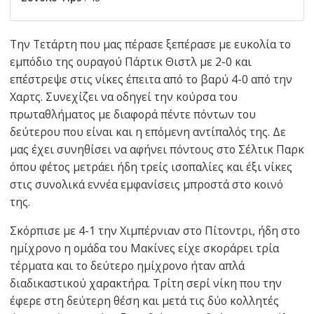
Την Τετάρτη που μας πέρασε ξεπέρασε με ευκολία το
εμπόδιο της ουραγού Πάρτικ Θιστλ με 2-0 και
επέστρεψε στις νίκες έπειτα από το βαρύ 4-0 από την
Χαρτς. Συνεχίζει να οδηγεί την κούρσα του
πρωταθλήματος με διαφορά πέντε πόντων του
δεύτερου που είναι και η επόμενη αντίπαλός της. Δε
μας έχει συνηθίσει να αφήνει πόντους στο Σέλτικ Παρκ
όπου φέτος μετράει ήδη τρείς ισοπαλίες και έξι νίκες
στις συνολικά εννέα εμφανίσεις μπροστά στο κοινό
της.
Σκόρπισε με 4-1 την Χιμπέρνιαν στο Πίτοντρι, ήδη στο
ημίχρονο η ομάδα του Μακίνες είχε σκοράρει τρία
τέρματα και το δεύτερο ημίχρονο ήταν απλά
διαδικαστικού χαρακτήρα. Τρίτη σερί νίκη που την
έφερε στη δεύτερη θέση και μετά τις δύο κολλητές