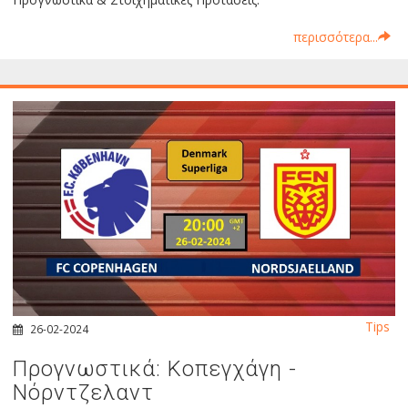
περισσότερα...
Tips
26-02-2024
Προγνωστικά: Κοπεγχάγη -
Νόρντζελαντ