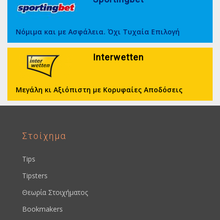
Νόμιμα και με Ασφάλεια. Όχι Τυχαία Επιλογή
Interwetten
Μεγάλη κι Αξιόπιστη με Κορυφαίες Αποδόσεις
Στοίχημα
Tips
Tipsters
Θεωρία Στοιχήματος
Bookmakers