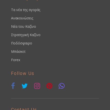
Τα νέα της αγοράς
Ανακοινώσεις
Νέα του Καζίνο
Στρατηγική Καζίνο
Ποδόσφαιρο
Μπάσκετ
Forex
Follow Us
Contact Us