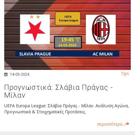
Tips
14-03-2024
Προγνωστικά: Σλάβια Πράγας -
Μίλαν
UEFA Europa League: Σλάβια Πράγας - Μίλαν. Ανάλυση Αγώνα,
Προγνωστικά & Στοιχηματικές Προτάσεις.
περισσότερα...