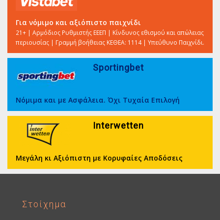
Για νόμιμο και αξιόπιστο παιχνίδι
21+ | Αρμόδιος Ρυθμιστής ΕΕΕΠ | Κίνδυνος εθισμού και απώλειας
περιουσίας | Γραμμή βοήθειας ΚΕΘΕΑ: 1114 | Υπεύθυνο Παιχνίδι.
Sportingbet
Νόμιμα και με Ασφάλεια. Όχι Τυχαία Επιλογή
Interwetten
Μεγάλη κι Αξιόπιστη με Κορυφαίες Αποδόσεις
Στοίχημα