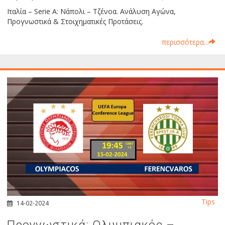
Ιταλία – Serie A: Νάπολι – Τζένοα. Ανάλυση Αγώνα,
Προγνωστικά & Στοιχηματικές Προτάσεις.
περισσότερα...
Tips
14-02-2024