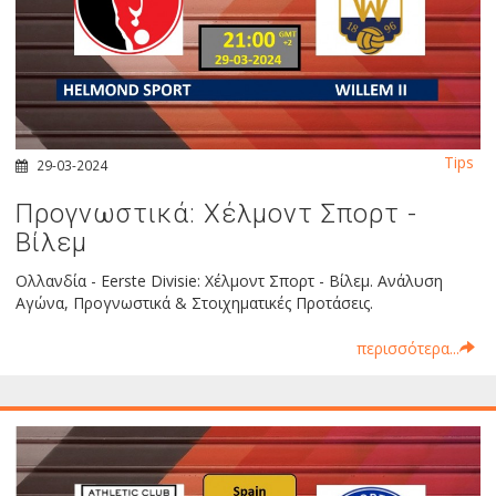
Tips
29-03-2024
Προγνωστικά: Χέλμοντ Σπορτ -
Βίλεμ
Ολλανδία - Eerste Divisie: Χέλμοντ Σπορτ - Βίλεμ. Ανάλυση
Αγώνα, Προγνωστικά & Στοιχηματικές Προτάσεις.
περισσότερα...