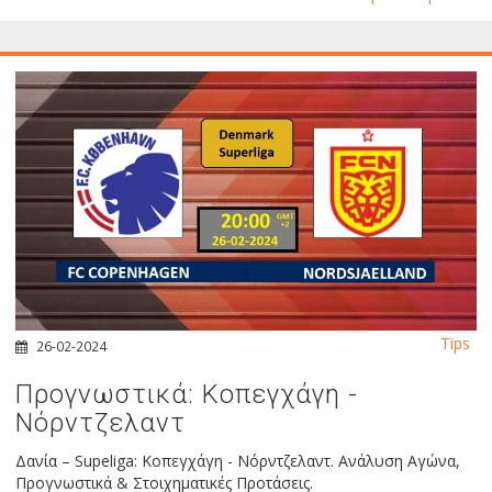
Tips
26-02-2024
Προγνωστικά: Κοπεγχάγη -
Νόρντζελαντ
Δανία – Supeliga: Κοπεγχάγη - Νόρντζελαντ. Ανάλυση Αγώνα,
Προγνωστικά & Στοιχηματικές Προτάσεις.