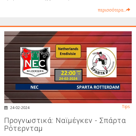
περισσότερα...
Tips
24-02-2024
Προγνωστικά: Ναϊμέγκεν - Σπάρτα
Ρότερνταμ