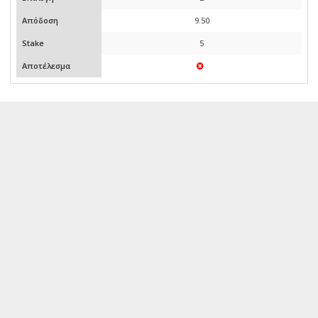
Απόδοση
9.50
Stake
5
Αποτέλεσμα