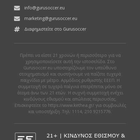
info@gurusoccer.eu
marketing@gurusoccer.eu
Διαφημιστείτε στο Gurusoccer
Πρέπει να είστε 21 χρονών ή περισσότερο για να
χρησιμοποιείσετε αυτή την ιστοσελίδα. Στο
Gurusoccer.eu υποστηρίζουμε τον υπεύθυνο
στοιχηματισμό και συστήνουμε να παίζετε τυχερά
παιχνίδια με μέτρο. Αρμόδιος ρυθμιστής ΕΕΕΠ. Η
συμμετοχή σε τυχερά παίγνια επιτρέπεται μόνο σε
άτομα άνω των 21 ετών. Η συχνή συμμετοχή ενέχει
κινδύνους εθισμού και απώλειας περιουσίας.
Eπισκεφτείτε το https://www.kethea.gr/ για συμβουλές
και υποστήριξη. Tηλ: 1114, 210 9215776.