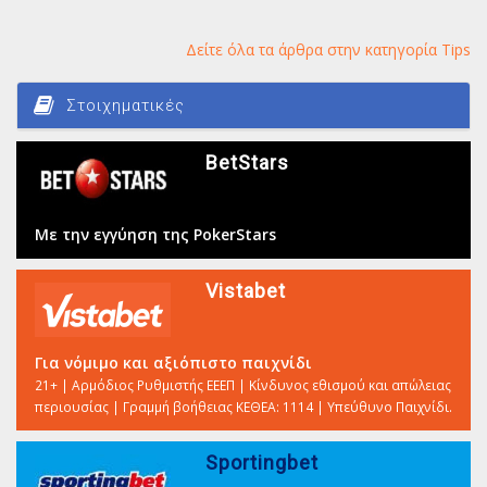
Δείτε όλα τα άρθρα στην κατηγορία Tips
Στοιχηματικές
BetStars
Με την εγγύηση της PokerStars
Vistabet
Για νόμιμο και αξιόπιστο παιχνίδι
21+ | Αρμόδιος Ρυθμιστής ΕΕΕΠ | Κίνδυνος εθισμού και απώλειας
περιουσίας | Γραμμή βοήθειας ΚΕΘΕΑ: 1114 | Υπεύθυνο Παιχνίδι.
Sportingbet