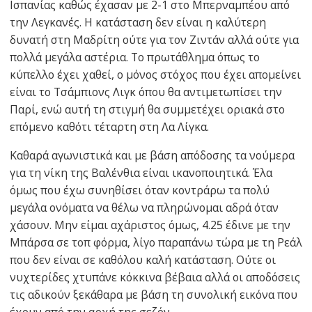
Ισπανίας καθώς έχασαν με 2-1 στο Μπερναμπέου από
την Λεγκανές. Η κατάσταση δεν είναι η καλύτερη
δυνατή στη Μαδρίτη ούτε για τον Ζιντάν αλλά ούτε για
πολλά μεγάλα αστέρια. Το πρωτάθλημα όπως το
κύπελλο έχει χαθεί, ο μόνος στόχος που έχει απομείνει
είναι το Τσάμπιονς Λιγκ όπου θα αντιμετωπίσει την
Παρί, ενώ αυτή τη στιγμή θα συμμετέχει οριακά στο
επόμενο καθότι τέταρτη στη Λα Λίγκα.
Καθαρά αγωνιστικά και με βάση απόδοσης τα νούμερα
για τη νίκη της Βαλένθια είναι ικανοποιητικά. Έλα
όμως που έχω συνηθίσει όταν κοντράρω τα πολύ
μεγάλα ονόματα να θέλω να πληρώνομαι αδρά όταν
χάσουν. Μην είμαι αχάριστος όμως, 4.25 έδινε με την
Μπάρσα σε τοπ φόρμα, λίγο παραπάνω τώρα με τη Ρεάλ
που δεν είναι σε καθόλου καλή κατάσταση. Ούτε οι
νυχτερίδες χτυπάνε κόκκινα βέβαια αλλά οι αποδόσεις
τις αδικούν ξεκάθαρα με βάση τη συνολική εικόνα που
έχουν από την αρχή της σεζόν.